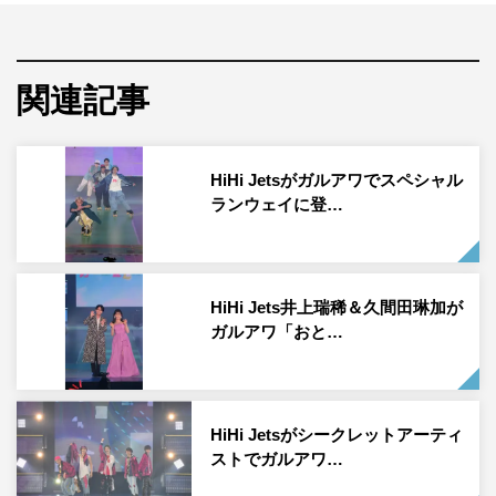
へ。5人そろって会場にお手振りをしてメインステージに
戻るとそれぞれ自己紹介。
関連記事
村子が「楽しんでくださっていますか？」と会場に呼びか
けると歓声が上がり、「今日悪い夢を見ないでください
ね」とユーモアを交える場面も。
HiHi Jetsがガルアワでスペシャル
ランウェイに登…
TikTokで生配信されていることに喜んだ丸子が不思議な動
きをすると、村子が「後で裏で怒っておきますね」とツッ
コミ。横子は「丸子、ちゃんと滑ってるわね」とほほ笑ん
HiHi Jets井上瑞稀＆久間田琳加が
だ。
ガルアワ「おと…
スタンバイ位置につきながら、村子が「制服のデザインを
したいというデザイナーの方お待ちしています」と投げか
けると、安子が「お仕事のオファーもお待ちしてます」と
HiHi Jetsがシークレットアーティ
畳みかけた。
ストでガルアワ…