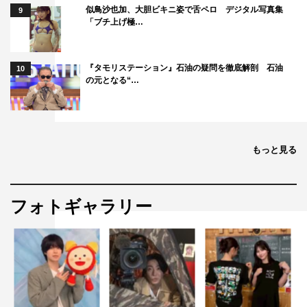
似鳥沙也加、大胆ビキニ姿で舌ペロ デジタル写真集
9
「ブチ上げ極…
『タモリステーション』石油の疑問を徹底解剖 石油
10
の元となる“…
もっと見る
フォトギャラリー