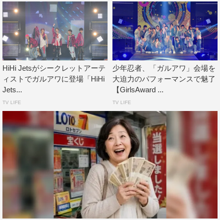
HiHi Jetsがシークレットアーテ
少年忍者、「ガルアワ」会場を
ィストでガルアワに登場「HiHi
大迫力のパフォーマンスで魅了
Jets...
【GirlsAward ...
TV LIFE
TV LIFE