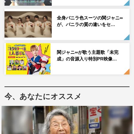
そして横子が「皆さんが思っている以上に、雰囲気に飲ま
れています。ぜひ温かい目でご覧ください」と語り、5月
全身バニラ色スーツの関ジャニ∞
10日（水）にリリースされる最新曲「ないわぁ〜フォーリ
が、バニラの質の違いをセ…
ンラブ」を披露。最後に、倉子が「私たちが会えそうで逢
えないキャンジャニでした」とあいさつとともに5人がお
辞儀し、笑顔でステージを締めくくった。
関ジャニ∞が歌う主題歌「未完
成」の音源入り特別PR映像…
©Rakuten GirlsAward 2023 SPRING/SUMMER
今、あなたにオススメ