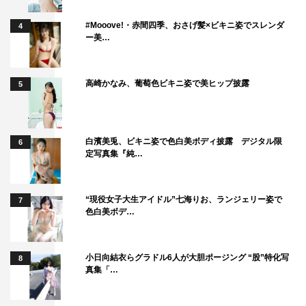
#Mooove!・赤間四季、おさげ髪×ビキニ姿でスレンダ
4
ー美…
高崎かなみ、葡萄色ビキニ姿で美ヒップ披露
5
白濱美兎、ビキニ姿で色白美ボディ披露 デジタル限
6
定写真集『純…
“現役女子大生アイドル”七海りお、ランジェリー姿で
7
色白美ボデ…
小日向結衣らグラドル6人が大胆ポージング “股”特化写
8
真集「…