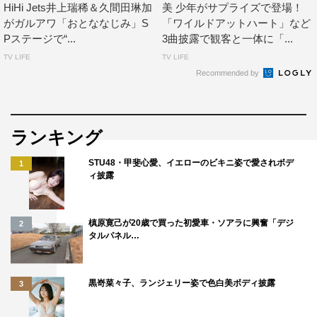
HiHi Jets井上瑞稀＆久間田琳加
美 少年がサプライズで登場！
がガルアワ「おとななじみ」S
「ワイルドアットハート」など
Pステージで“...
3曲披露で観客と一体に「...
TV LIFE
TV LIFE
Recommended by
ランキング
STU48・甲斐心愛、イエローのビキニ姿で愛されボデ
1
ィ披露
槙原寛己が20歳で買った初愛車・ソアラに興奮「デジ
2
タルパネル…
黒嵜菜々子、ランジェリー姿で色白美ボディ披露
3