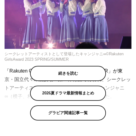
シークレットアーティストとして登場したキャンジャニ∞©Rakuten
GirlsAward 2023 SPRING/SUMMER
「Rakuten GirlsAward 2023 SPRING/SUMMER」が東
続きを読む
京・国立代々木競技場 第一体育館で行われ、シークレッ
トアーティストとして関ジャニ∞の妹分のキャンジャニ
2026夏ドラマ最新情報まとめ
∞（横子、村子、丸子、安子、倉子）が登場した。
モニターに「ないわぁ〜フォーリンラブ」のPV映像が映
グラビア関連記事一覧
し出されると、会場から歓声が上がった。“会えそうで逢
えないアイドル”として、可憐な衣装を身にまとい1人ひと
りお手振りなどしながらランウェイを歩き、中央ステージ