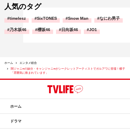
人気のタグ
timelesz
SixTONES
Snow Man
なにわ男子
乃木坂46
櫻坂46
日向坂46
JO1
ホーム
エンタメ総合
関ジャニ∞の妹分・キャンジャニ∞がシークレットアーティストでガルアワに登場！横子
「雰囲気に飲まれています」
ホーム
ドラマ