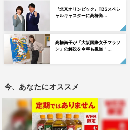
へと羽ばたいている。
『北京オリンピック』TBSスペシ
ャルキャスターに高橋尚…
2018年に行われた前回大会で、日本は計205個のメダルを
獲得（金75、銀56、銅74）。競泳の池江璃花子選手が6冠
を達成し、MVPに輝いた。『アジア大会』もコロナ禍の
高橋尚子が「大阪国際女子マラソ
影響で1年延期となったことから今年の開催となり、『世
ン」の解説を今年も担当「…
界陸上』『アジア大会』と、大規模な国際大会が夏から秋
にかけて連続開催されることに。
TBS系では注目選手はもちろん、パリオリンピックや近い
未来に飛躍することが期待される次世代のスターの活躍も
今、あなたにオススメ
先取りして紹介。大会期間2週間、総放送時間は76時間、
ゴールデン・プライムタイムでは52時間を予定している。
なお、2026年の第20回大会は愛知県と名古屋市で共催す
ることが決定している。江藤・石井アナ、高橋のコメント
は下記に掲載。