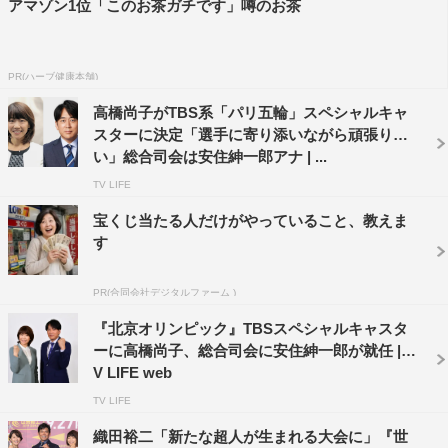
アマゾン1位「このお茶ガチです」噂のお茶
す。19年ドーハ大会、22年オレゴン大会で金メダルを獲
得。今大会は3連覇がかかります。その瞬間が現実となる
可能性は極めて高く、とても待ち遠しいです。
PR(ハーブ健康本舗)
そして、『アジア大会』は、五輪に次ぐ規模の総合大会と
高橋尚子がTBS系「パリ五輪」スペシャルキャ
いうことで、選手たちの意思や頑張りが競技の枠を超えて
スターに決定「選手に寄り添いながら頑張りた
強い団結力を生み出します。日本が205個のメダルを獲得
い」総合司会は安住紳一郎アナ | ...
した前回大会では、序盤で競泳・池江璃花子選手の活躍が
TV LIFE
日本選手団や日本中に勇気と元気を届けてくれました。日
宝くじ当たる人だけがやっていること、教えま
本選手の活躍に毎日興奮できる素晴らしい大会です。
す
そんなスポーツが生み出すことのできる勇気と感動を、多
くの方にお届けしたいと思います。
PR(合同会社デジタルファーム )
『北京オリンピック』TBSスペシャルキャスタ
番組情報
ーに高橋尚子、総合司会に安住紳一郎が就任 | T
V LIFE web
TV LIFE
織田裕二「新たな超人が生まれる大会に」『世