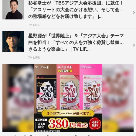
杉谷拳士が「TBSアジア大会応援団」に就任！
これまで『世界陸上』を取材し、アスリートの歓喜や涙、
「アスリートの大会にかける想い、そして会場
新記録や人間ドラマ、多くの心震える瞬間を目の当たりに
の臨場感などをお届け致します」 |...
してきました。視聴者の皆さまに、ブダペストのスタジア
TV LIFE
ムにあふれるエネルギーを少しでも届けられるよう頑張り
星野源が『世界陸上』＆『アジア大会』テーマ
ます！
曲を担当！「すべての人を力強く称賛し鼓舞で
きるような楽曲に」 | TV LIF...
そしてアジアの圧倒的なスポーツ熱を感じる『アジア大
TV LIFE
会』！ 目標に向かい、限界をつくらず挑戦する選手たち
の姿を、私も覚悟を持ってお伝えしていきます。『世界陸
上』『アジア大会』、何卒よろしくお願いします！
スペシャルキャスター・高橋尚子 コメント
『世界陸上』は、超人たちが集結して世界一を争う興奮と
感動が凝縮される大会となります。その中で活躍が期待さ
れる北口榛花選手、サニブラウン選手ら日本選手の中で
も、私が注目するのは、男子20キロ競歩の山西利和選手で