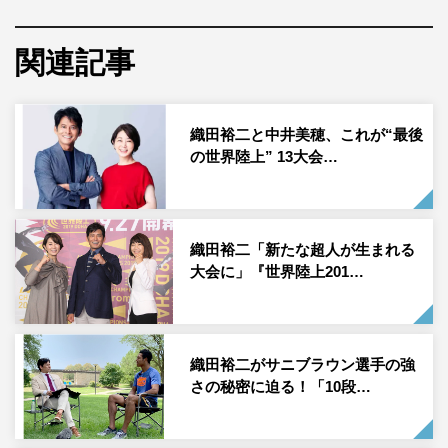
コロナ禍によりオレゴン大会が1年延期となったことか
ら、史上初の2年連続開催となる今大会。3つの世界新記録
関連記事
が生まれた前大会と同様、今大会も世界記録が期待できる
超人たちが数多く出場を予定している。東京での開催とな
る次大会2025年を見据え、世界と戦う日本人選手の活躍
織田裕二と中井美穂、これが“最後
の世界陸上” 13大会…
にも注目だ。
一方、『アジア大会』はIOC（国際オリンピック委員会）
公認のアジア地域を対象にした国際総合競技大会。1951
織田裕二「新たな超人が生まれる
年に第1回大会がインド・ニューデリーで行われ、その後
大会に」『世界陸上201…
は原則4年ごと・オリンピックの中間年に開催されてい
る。
オリンピックをしのぐ競技・種目（40競技482種目／東京
織田裕二がサニブラウン選手の強
さの秘密に迫る！「10段…
オリンピックは33競技339種目）が行われ、約45の国と地
域が参加。これまで高橋尚子、北島康介など多くのレジェ
ンドたちが『アジア大会』からオリンピックで活躍、世界