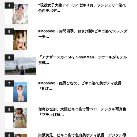
https://www.youtube.com/channel/UChFYmUZDkY2UfNjW
“現役女子大生アイドル”七海りお、ランジェリー姿で
4
o36_dbQ
色白美ボデ…
©TBS
#Mooove!・赤間四季、おさげ髪×ビキニ姿でスレンダ
5
ー美…
『アナザースカイSP』Snow Man・ラウールがモデル
6
挑戦…
江藤愛
石井大裕
高橋尚子
#Mooove!・姫野ひなの、ビキニ姿で美ボディ披露
7
『BLT…
似鳥沙也加、大胆ビキニ姿で舌ペロ デジタル写真集
8
「ブチ上げ極…
白濱美兎、ビキニ姿で色白美ボディ披露 デジタル限
9