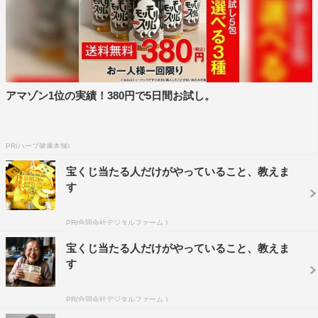
総合司会・江藤愛（TBSアナウンサー）コメント
先日、ひたむきに競技に向き合う選手を間近で見て、「陸
上ってかっこいい」と、心がワクワクしました。織田（裕
二）さん、中井（美穂）さんの『世界陸上』の熱き心を引
アマゾン1位の実績！380円で5日間お試し。
き継いで、石井アナウンサー、実況アナウンサー、スタッ
フと力を合わせ、丁寧にお届けしたいと思っています。
そして『世界陸上』が終われば、日本のメダルラッシュが
PR(ハーブ健康本舗)
期待される『アジア大会』が待っています。私は、日々ニ
宝くじ当たる人だけがやっていること、教えま
ュースを伝えていく中で「スポーツがくれる感動こそ、み
す
んなの心を一つにしてくれる」と感じてきました。
PR(合同会社デジタルファーム )
今年の夏と秋は、『世界陸上』と『アジア大会』でスポー
ツのチカラを一緒に感じていきましょう！
宝くじ当たる人だけがやっていること、教えま
す
総合司会・石井大裕（TBSアナウンサー）コメン
PR(合同会社デジタルファーム )
ト