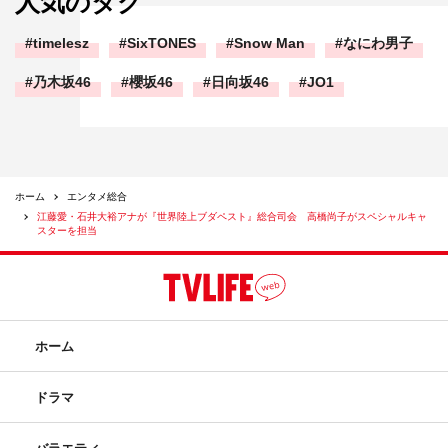
人気のタグ
timelesz
SixTONES
Snow Man
なにわ男子
乃木坂46
櫻坂46
日向坂46
JO1
ホーム
エンタメ総合
江藤愛・石井大裕アナが『世界陸上ブダペスト』総合司会 高橋尚子がスペシャルキャ
スターを担当
ホーム
ドラマ