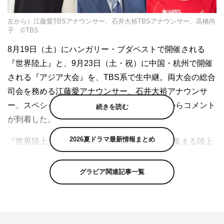
左から）江藤愛TBSアナウンサー、石井大裕TBSアナウンサー、高橋尚
子 ©TBS
8月19日（土）にハンガリー・ブダペストで開催される
『世界陸上』と、9月23日（土・祝）に中国・杭州で開催
される『アジア大会』を、TBS系で生中継。両大会の総合
司会を務める江藤愛アナウンサー、石井大裕アナウンサ
ー、スペシャルキャスターを務める高橋尚子からコメント
続きを読む
が到着した。
2026夏ドラマ最新情報まとめ
『世界陸上』は、約200の国と地域から選手が集まる陸上
の祭典。カール･ルイス、セルゲイ･ブブカ、ウサイン･ボ
ルトなど世界的スターが数々の伝説を作り上げ、世界中を
グラビア関連記事一覧
熱狂させてきた。TBS系では25年以上にわたり計13大会
を放送し、ハンガリー・ブダペスト大会は14回目の放送と
なる。