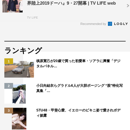
界陸上2019ドーハ』9・27開幕 | TV LIFE web
TV LIFE
左：『世界陸上ブタペスト』ティザービジュアル、右：『アジア大会
Recommended by
中国・杭州』ティザービジュアル
『世界陸上ブダペスト』
TBS系
ランキング
2023年8月19日（土）～8月27日（日）
槙原寛己が20歳で買った初愛車・ソアラに興奮「デジ
1
タルパネル…
『アジア大会 中国・杭州』
TBS系
2023年9月23日（土・祝）～10月8日（日）
小日向結衣らグラドル6人が大胆ポージング “股”特化写
2
真集「…
世界陸上公式サイト：
https://www.tbs.co.jp/seriku/
TBSスポーツ公式YouTubeチャンネル：
STU48・甲斐心愛、イエローのビキニ姿で愛されボデ
3
https://www.youtube.com/@TBSSPORTS6
ィ披露
TBS公式「陸上ちゃんねる」：