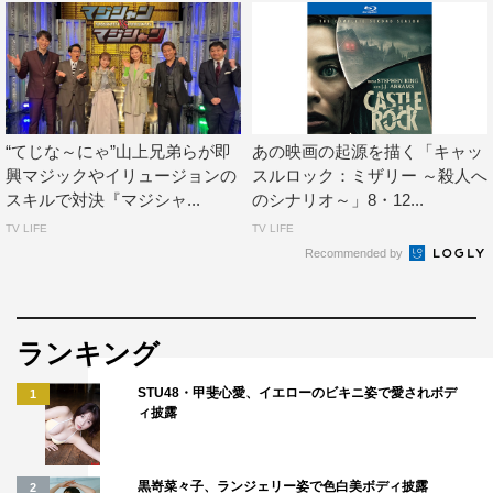
ルーラ：リジー・キャプラン（清水理沙）
TM＆©c2016 Summit Entertainment,LLC.All Right
Reserved.
“てじな～にゃ”山上兄弟らが即
あの映画の起源を描く「キャッ
興マジックやイリュージョンの
スルロック：ミザリー ～殺人へ
スキルで対決『マジシャ...
のシナリオ～」8・12...
TV LIFE
TV LIFE
Recommended by
ランキング
STU48・甲斐心愛、イエローのビキニ姿で愛されボデ
1
ィ披露
黒嵜菜々子、ランジェリー姿で色白美ボディ披露
2