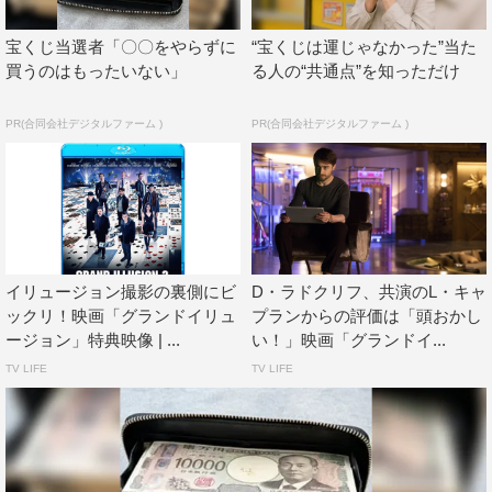
アイドルグループということで特技などを披露し、松村も
「最近のアイドルはみんな若手芸人みたいにひとネタ持っ
宝くじ当選者「〇〇をやらずに
“宝くじは運じゃなかった”当た
てるんですね！」と感心しきり。
買うのはもったいない」
る人の“共通点”を知っただけ
最後に松村は「今まで見たイリュージョンが登場する作
PR(合同会社デジタルファーム )
PR(合同会社デジタルファーム )
品の中でも最高傑作です。ぜひ皆さんも見てください」と
PRした。
『グランド・イリュージョン 見破られたトリック』ブル
ーレイ＆DVD
2017年1月11日（水）発売
イリュージョン撮影の裏側にビ
D・ラドクリフ、共演のL・キャ
ックリ！映画「グランドイリュ
プランからの評価は「頭おかし
プレミアム・エディション ブルーレイ＆DVD【初回限定
ージョン」特典映像 | ...
い！」映画「グランドイ...
生産】
TV LIFE
TV LIFE
価格：6,800円 ＋税
ブルーレイ 価格：4,743円＋税
DVD 価格：3,800円＋税