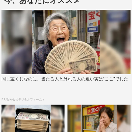
今、あなたにオススメ
それぞれが世界的な大会などでも活躍されている3人だ
と知った松村は「そんなにそうそうたるメンバーだったん
ですか！？」と驚いた様子。また、Hannaが16歳の高校1
年生だということが判明すると「僕なんか無駄に49年生き
てますけど。でもリハーサルとは違う所を剣で刺されて痛
かったぞ！」と。
本作の感想については「フォー・ホースメンが盗んだチ
ップをトランプで飛ばして渡し合うシーンがあるんですけ
同じ宝くじなのに、当たる人と外れる人の違い実は“ここ”でした
ど、映像でここまでできるんだっていう感じで迫力がすご
かったです。あとハリー・ポッターの子（ダニエル・ラド
クリフ）がすごく成長してて、いや～な役を演じてました
PR(合同会社デジタルファーム )
ね」と感想を語った。
続いて、アフィリア・サーガ、プリマベーラ、pottya、
魔法女子☆セイレーン、リトル☆オズが登場。それぞれが