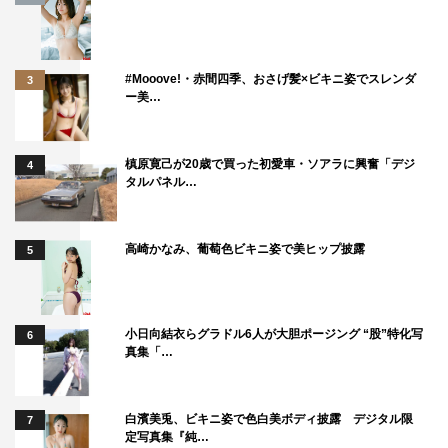
#Mooove!・赤間四季、おさげ髪×ビキニ姿でスレンダ
3
ー美…
槙原寛己が20歳で買った初愛車・ソアラに興奮「デジ
4
タルパネル…
高崎かなみ、葡萄色ビキニ姿で美ヒップ披露
5
小日向結衣らグラドル6人が大胆ポージング “股”特化写
6
真集「…
白濱美兎、ビキニ姿で色白美ボディ披露 デジタル限
7
定写真集『純…