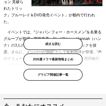
ョン 見破ら
れたトリッ
ク』ブルーレイ＆DVD発売イベント」が都内で行われ
た。
イベントでは、“ジャパン フォー・ホースメン”を名乗る
グループが登場。岡井泰彦、AL（アル）、Hannah（ハン
続きを読む
ナ）の3人のマジシャンが本編さながらのマジックを披
露。さらに、メンバーの“師匠”として松村邦洋が登場。“声
のイリュージョニスト”として、ビートたけし、西田敏行
2026夏ドラマ最新情報まとめ
など得意のモノマネを披露し、会場を沸かせた。
グラビア関連記事一覧
また、3人それぞれと箱と剣を使ったイリュージョンに
挑戦するも、松村の体のサイズよりかなり小さめの箱しか
用意されておらず、断念。しかしその後、本作のハイライ
トでもある“雨を止めるイリュージョン”を4人で披露し
た。