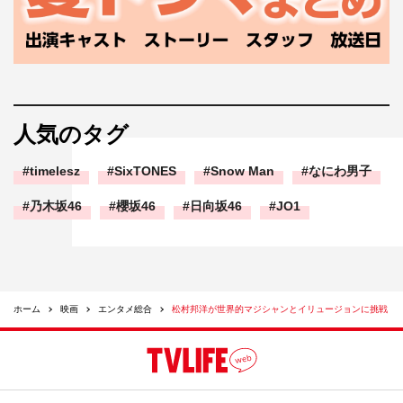
人気のタグ
timelesz
SixTONES
Snow Man
なにわ男子
乃木坂46
櫻坂46
日向坂46
JO1
ホーム
映画
エンタメ総合
松村邦洋が世界的マジシャンとイリュージョンに挑戦