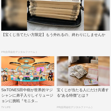
＜スタッフ＞
監督：ジョン・M・チュウ（『G.I.ジョー バック2リベンジ
』）
製作総指揮：ルイ・ルテリエ（『インクレディブル・ハル
【宝くじ当てたい方限定】もう外れるの、終わりにしませんか
ク』）
共同製作：デヴィッド・カッパーフィールド
PR(合同会社デジタルファーム )
＜キャスト＞
J.ダニエル・アトラス：ジェシー・アイゼンバーグ（武藤
正史）
ディラン・ローズ：マーク・ラファロ（宮内敦士）
メリット・マッキニー：ウディ・ハレルソン（内田直哉）
SixTONES田中樹が世界的マジ
宝くじが当たる人にだけ共通す
ジャック・ワイルダー：デイヴ・フランコ（細谷佳正）
シャンに弟子入りしイリュージ
る“ある特徴”とは？
ウォルター・メイブリー：ダニエル・ラドクリフ（小野賢
ョンに挑戦『モニタ...
章）
TV LIFE
PR(合同会社デジタルファーム )