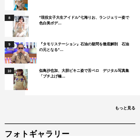
“現役女子大生アイドル”七海りお、ランジェリー姿で
8
色白美ボデ…
『タモリステーション』石油の疑問を徹底解剖 石油
9
の元となる“…
似鳥沙也加、大胆ビキニ姿で舌ペロ デジタル写真集
10
「ブチ上げ極…
もっと見る
フォトギャラリー