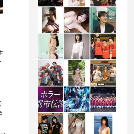
本
そ
）
も