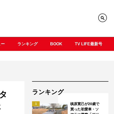
ュー
ランキング
BOOK
TV LIFE最新号
ランキング
タ
た
槙原寛己が20歳で
1
買った初愛車・ソ