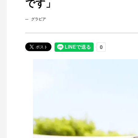
です」
グラビア