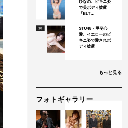
ひなの、ビキニ姿
で美ボディ披露
『BLT…
STU48・甲斐心
10
愛、イエローのビ
キニ姿で愛されボ
ディ披露
もっと見る
フォトギャラリー