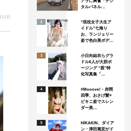
アラに興奮「デジ
タルパネル…
月11日
“現役女子大生ア
2
イドル”七海り
お、ランジェリー
姿で色白美ボデ…
小日向結衣らグラ
3
ドル6人が大胆ポ
ージング “股”特
化写真集「…
#Mooove!・赤間
4
四季、おさげ髪×
ビキニ姿でスレン
ダー美…
HIKAKIN、ダイア
5
ン・津田篤宏がド