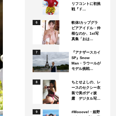
リフコントに初挑
戦『ド…
軟体Iカップグラ
6
ビアアイドル・仲
根なのか、1st写
真集「おは…
『アナザースカイ
7
SP』Snow
Man・ラウールが
モデル挑戦…
ちとせよしの、レ
8
ースのセクシー衣
装で美ボディ披
露 デジタル写…
#Mooove!・姫野
9