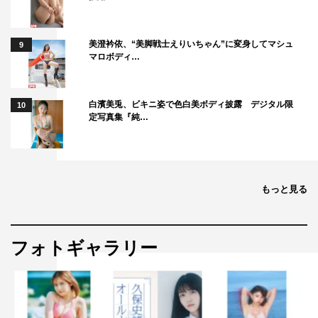
高橋一生
美澄衿依、“美脚戦士えりいちゃん”に変身してマシュ
9
in『THIS IS US 36歳、これから』
マロボディ…
野村周平
白濱美兎、ビキニ姿で色白美ボディ披露 デジタル限
10
in『ドクターX～外科医・大門未知子』
定写真集『純…
中川大志
in『科捜研の女』
もっと見る
松坂桃李
in『わろてんか』
フォトギャラリー
柳美稀
in AbemaTV『ふたりモノローグ』