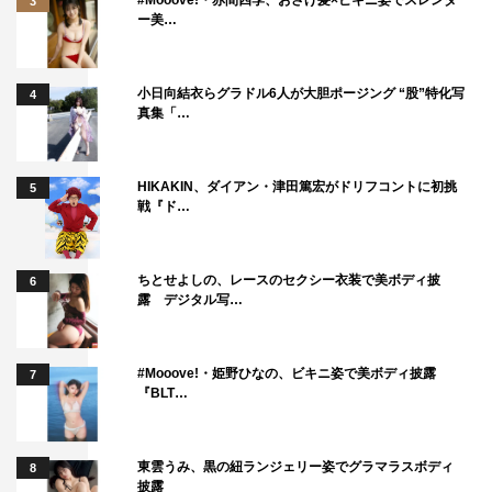
3
ー美…
ポ
INTERVIEW
小日向結衣らグラドル6人が大胆ポージング “股”特化写
4
真集「…
綾瀬はるか＆広末涼子＆本田
翼
HIKAKIN、ダイアン・津田篤宏がドリフコントに初挑
5
in『奥様は、取り扱い注意』
戦『ド…
井上真央
ちとせよしの、レースのセクシー衣装で美ボディ披
6
in『明日の約束』
露 デジタル写…
米倉涼子
#Mooove!・姫野ひなの、ビキニ姿で美ボディ披露
7
in『ドクターX～外科医・大門未知子』
『BLT…
浅野忠信＆神木隆之介
東雲うみ、黒の紐ランジェリー姿でグラマラスボディ
8
in『刑事ゆがみ』
披露