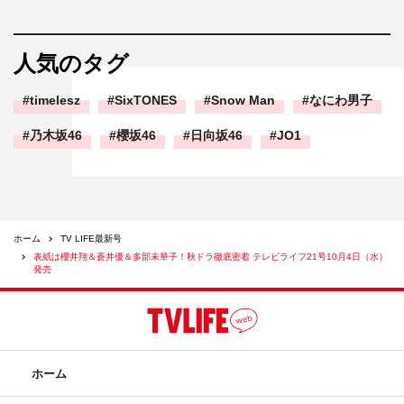
人気のタグ
timelesz
SixTONES
Snow Man
なにわ男子
乃木坂46
櫻坂46
日向坂46
JO1
ホーム
TV LIFE最新号
表紙は櫻井翔＆蒼井優＆多部未華子！秋ドラ徹底密着 テレビライフ21号10月4日（水）
発売
ホーム