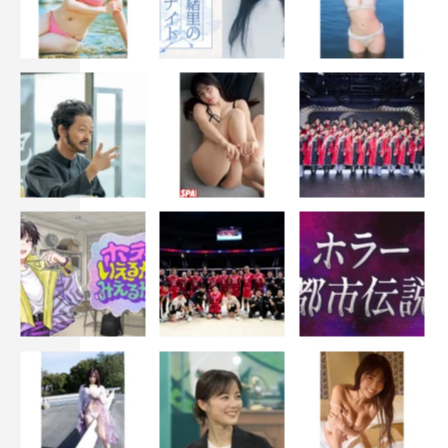
知英
in 映画「DCスーパーヒーローズ VS 鷹の爪団」
上田竜也＆バナナマン
in『～爆走！ガチンコラーメン屋台』
Sexy Zone連載
佐藤勝利＆中島健人
（新）『トットちゃん！』連載
清野菜名＆松下奈緒
けやき坂46
in『Re：Mind』
森川葵＆北村匠海＆佐藤寛太