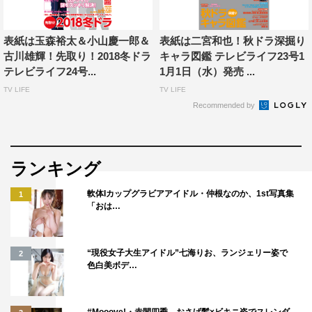
Hey!Say!JUMP 3大特集
表紙は玉森裕太＆小山慶一郎＆
表紙は二宮和也！秋ドラ深掘り
知念侑李
古川雄輝！先取り！2018冬ドラ
キャラ図鑑 テレビライフ23号1
in『世界体操カナダ2017』Hey!Say!JUMP連載SP
テレビライフ24号...
1月1日（水）発売 ...
TV LIFE
TV LIFE
『いただきハイジャンプ』
Recommended by
放送時間お引っ越し3ピースグラビア
LIVE REPORT
ランキング
1/0 Anniversary Tour 2017@横浜アリーナ
軟体Iカップグラビアアイドル・仲根なのか、1st写真集
1
Kis-My-Ft2
「おは…
『キスマイ超BUSAIKU!?』
カッコいい＆ブサイク顔トランプグラビア
“現役女子大生アイドル”七海りお、ランジェリー姿で
2
色白美ボデ…
てれにゅ～
映画「未成年だけどコドモじゃない」最新SHOT＆撮影ル
#Mooove!・赤間四季、おさげ髪×ビキニ姿でスレンダ