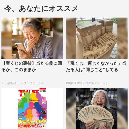
今、あなたにオススメ
秋ドラマ最新SHOT収穫祭
『先に生まれただけの僕』『民衆の敵～』『今からあなた
を脅迫します』『重要参考人探偵』『刑事ゆがみ』『奥様
は、取り扱い注意』『Re:Mind』
『陸王』スタート特集
役所広司・竹内涼真 interview
【宝くじの裏技】当たる側に回
「宝くじ、運じゃなかった」当
最新収録現場REPORT
るか、このままか
たる人は“同じこと”してる
嵐
PR(合同会社デジタルファーム )
PR(合同会社デジタルファーム )
『嵐にしやがれ』連載
二宮和也＆松本潤
嵐トピ