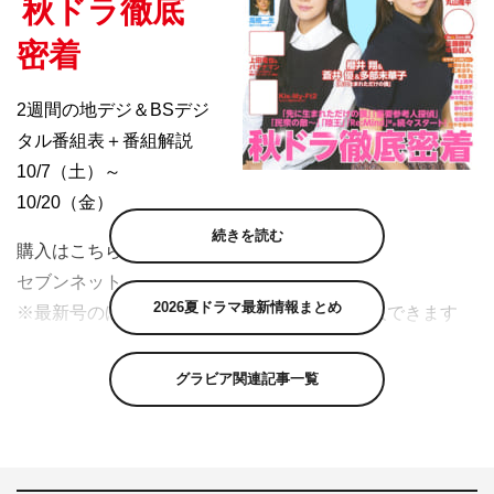
秋ドラ徹底
密着
2週間の地デジ＆BSデジ
タル番組表＋番組解説
10/7（土）～
10/20（金）
続きを読む
購入はこちら
セブンネット
2026夏ドラマ最新情報まとめ
※最新号のほか、最近のバックナンバーも購入できます
（品切れの際はご容赦ください）
グラビア関連記事一覧
COVER TALK
櫻井翔＆蒼井優＆多部未華子
『先に生まれただけの僕』