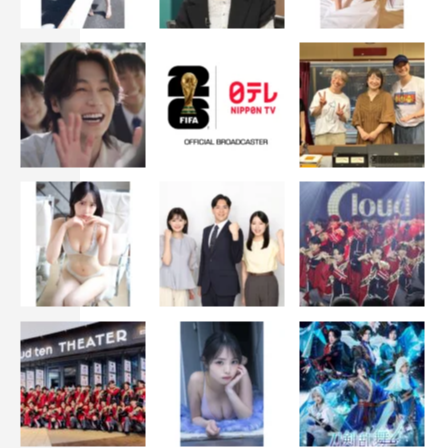
in 映画「恋と嘘」
TEAM NACS連載
森崎博之
好評連載
『宇宙戦隊キュウレンジャー』
TVお仕事人
KIKCHY FACTORY
『仮面ライダービルド』
たくきよしみつのちゃんと見てるよ
YOU「三代先までの恥」
ジャンル別解説
『おんな城主 直虎』
『わろてんか』