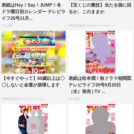
表紙はHey！Say！JUMP！冬
【宝くじの裏技】当たる側に回
『VS嵐』松本潤率いる映画「ナラタージュ」チームと対
ドラ曜日別カレンダー テレビラ
るか、このままか
決
イフ25号11月...
『嵐にしやがれ』豪華ゲストと3時間スペシャル！
TV LIFE
PR(合同会社デジタルファーム )
『天才！志村どうぶつ園』
映画「ラストレシピ～」イベント
注目番組解説
昭和vs平成！アニソン対決にキスマイ宮田俊哉が参戦『日
曜もアメトーーク！2時間半SP』
【今すぐやって】60歳以上は〇
表紙は松本潤！秋ドラマ相関図
上田竜也がテレ東名物・ガチンコバラエティに初参戦『爆
〇しないと金運が崩壊します
テレビライフ20号9月20日
走！ガチンコラーメン屋台』
（水）発売 | TV ...
新ドラマ続々スタート！『ドクターX』『コウノドリ』
PR(合同会社デジタルファーム )
TV LIFE
『先に生まれただけの僕』『陸王』『民衆の敵』etc.
『関ジャニ∞のジャニ勉』連載
丸山隆平＆渋谷すばる