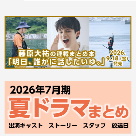
次号22号（表紙：関ジャニ∞）10月18日（水）発売の内容
はこちら
1
2
全文表示
ジャニーズ
多部未華子
櫻井翔
蒼井優