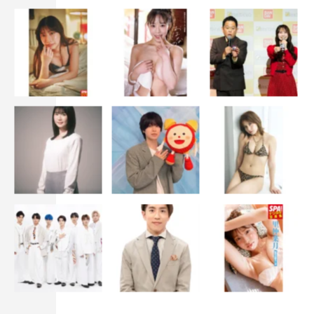
今号のWOWOW
料理番組献立表
地上波＆BS映画
タレントスケジュール
エンタメPick Up
ヒットランキング
Music＆Cinema＆DVD
PRESENT
星占い＆次号予告
【北海道・青森版】【首都圏版】【静岡版】【愛知・岐
阜・三重版】【関西版】【福岡・佐賀・山口版】
内容は、一部変更になる場合があります。あらかじめご了
承ください。