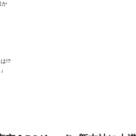
ほか
は!?
ム』