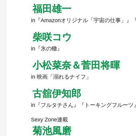
福田雄一
in『Amazonオリジナル「宇宙の仕事」
柴咲コウ
in『氷の轍』
小松菜奈＆菅田将暉
in 映画「溺れるナイフ」
古舘伊知郎
in『フルタチさん』『トーキングフルーツ
Sexy Zone連載
菊池風磨