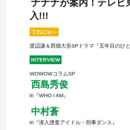
ナナナが案内！テレビ
入!!!
てれにゅ～
渡辺謙＆西畑大吾SPドラマ『五年目のひ
INTERVIEW
WOWOWコラムSP
西島秀俊
in『WHO I AM』
中村蒼
in『潜入捜査アイドル・刑事ダンス』