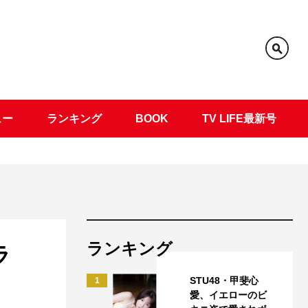
ュー
ランキング
BOOK
TV LIFE最新号
ランキング
ラ
STU48・甲斐心
1
愛、イエローのビ