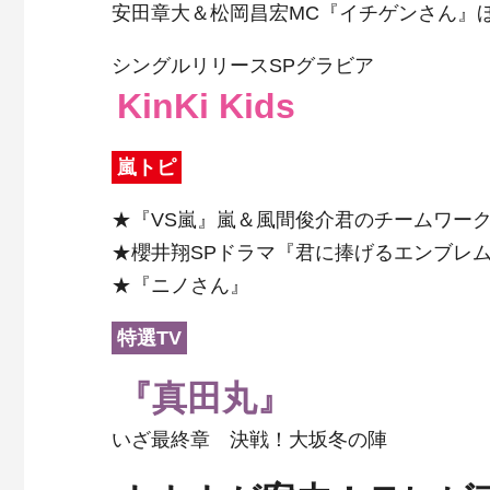
安田章大＆松岡昌宏MC『イチゲンさん』
シングルリリースSPグラビア
KinKi Kids
嵐トピ
★『VS嵐』嵐＆風間俊介君のチームワーク
★櫻井翔SPドラマ『君に捧げるエンブレ
★『ニノさん』
特選TV
『真田丸』
いざ最終章 決戦！大坂冬の陣