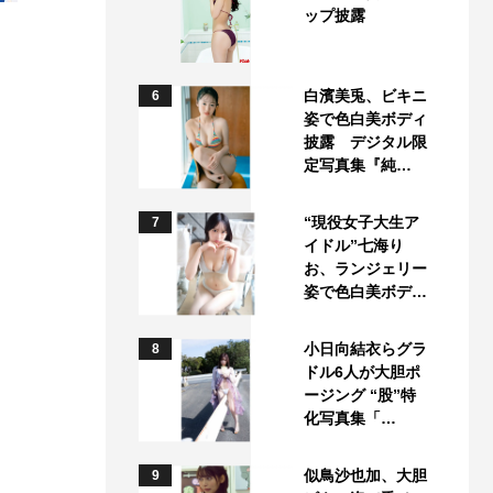
ップ披露
白濱美兎、ビキニ
6
姿で色白美ボディ
披露 デジタル限
定写真集『純…
“現役女子大生ア
7
イドル”七海り
お、ランジェリー
姿で色白美ボデ…
小日向結衣らグラ
8
ドル6人が大胆ポ
ージング “股”特
化写真集「…
似鳥沙也加、大胆
9