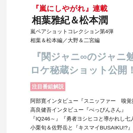
『嵐にしやがれ』連載
相葉雅紀＆松本潤
嵐ペアショットコレクション第4弾
相葉＆松本編／大野＆二宮編
『関ジャニ∞のジャニ
ロケ秘蔵ショット公開
注目番組解説
阿部寛インタビュー『スニッファー 嗅覚
高良健吾インタビュー『べっぴんさん』
『IQ246～』『勇者ヨシヒコと導かれし
小栗旬＆佐野岳と『キスマイBUSAIKU!?』