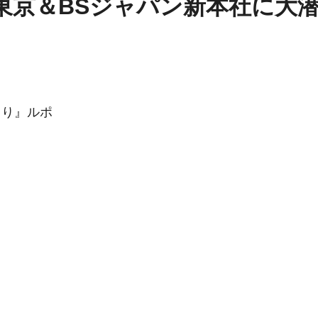
東京＆BSジャパン新本社に大
とり』ルポ