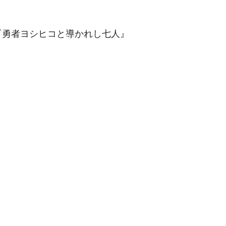
』『勇者ヨシヒコと導かれし七人』
』