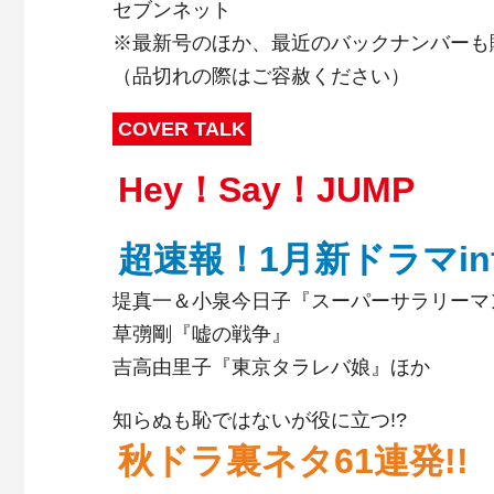
セブンネット
※最新号のほか、最近のバックナンバーも
（品切れの際はご容赦ください）
COVER TALK
Hey！Say！JUMP
超速報！1月新ドラマin
堤真一＆小泉今日子『スーパーサラリーマ
草彅剛『嘘の戦争』
吉高由里子『東京タラレバ娘』ほか
知らぬも恥ではないが役に立つ!?
秋ドラ裏ネタ61連発!!