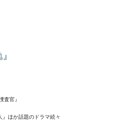
勉』
！
捜査官』
七人』ほか話題のドラマ続々