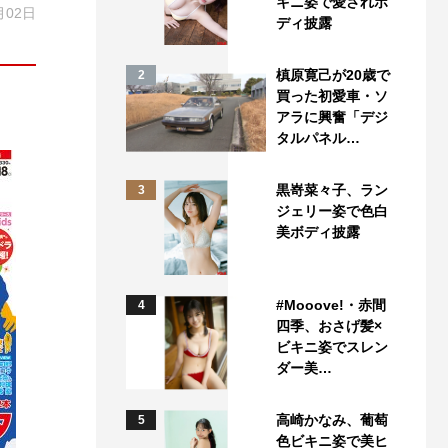
キニ姿で愛されボ
月02日
ディ披露
槙原寛己が20歳で
2
買った初愛車・ソ
アラに興奮「デジ
タルパネル…
黒嵜菜々子、ラン
3
ジェリー姿で色白
美ボディ披露
#Mooove!・赤間
4
四季、おさげ髪×
ビキニ姿でスレン
ダー美…
高崎かなみ、葡萄
5
色ビキニ姿で美ヒ