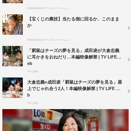
PR(合同会社デジタルファーム )
＜映像＞
【宝くじの裏技】当たる側に回るか、このまま
大倉忠義＆成田凌スペシャル対談映像 （前編）
か
PR(合同会社デジタルファーム )
「窮鼠はチーズの夢を見る」成田凌が大倉忠義
に耳かきをおねだり…本編映像解禁 | TV LIFE w
eb
TV LIFE
大倉忠義×成田凌「窮鼠はチーズの夢を見る」屋
上でじゃれ合う2人！本編映像解禁 | TV LIFE we
b
TV LIFE