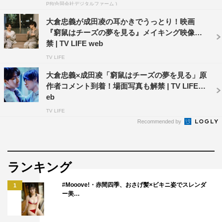
PR(合同会社デジタルファーム )
公式Twitter：
https://twitter.com/kyuso_movie
大倉忠義が成田凌の耳かきでうっとり！映画
『窮鼠はチーズの夢を見る』メイキング映像解
©水城せとな・小学館／映画「窮鼠はチーズの夢を見る」
禁 | TV LIFE web
製作委員会
TV LIFE
大倉忠義×成田凌「窮鼠はチーズの夢を見る」原
作者コメント到着！場面写真も解禁 | TV LIFE w
eb
TV LIFE
Recommended by
大倉忠義
成田凌
ランキング
#Mooove!・赤間四季、おさげ髪×ビキニ姿でスレンダ
1
ー美…