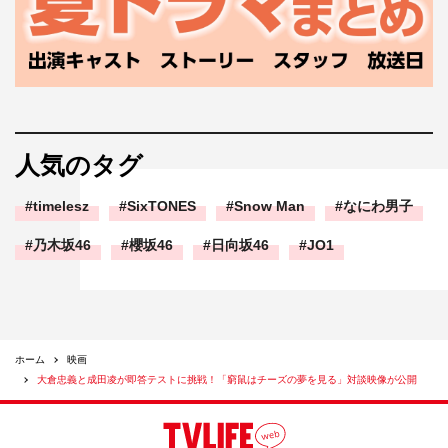
人気のタグ
timelesz
SixTONES
Snow Man
なにわ男子
乃木坂46
櫻坂46
日向坂46
JO1
ホーム
映画
大倉忠義と成田凌が即答テストに挑戦！「窮鼠はチーズの夢を見る」対談映像が公開