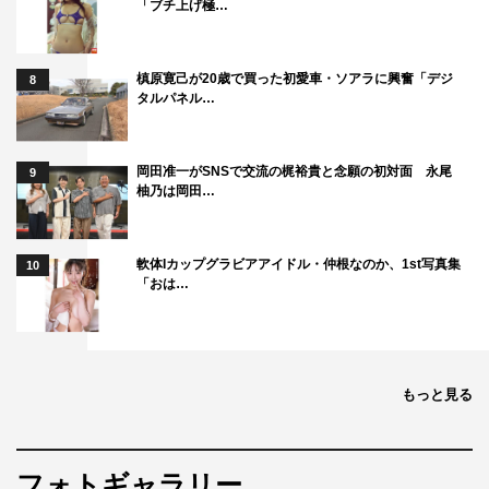
「ブチ上げ極…
槙原寛己が20歳で買った初愛車・ソアラに興奮「デジ
8
タルパネル…
岡田准一がSNSで交流の梶裕貴と念願の初対面 永尾
9
柚乃は岡田…
軟体Iカップグラビアアイドル・仲根なのか、1st写真集
10
「おは…
もっと見る
フォトギャラリー