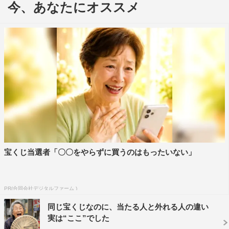
今、あなたにオススメ
今回解禁されたスペシャル対談映像では、大倉と成田が
「窮鼠はチーズの夢を見る 即答テスト！」と題されたク
イズに挑戦。それぞれの手元に置かれたカードに書かれて
いる質問に対し、10秒以内に回答するという企画を通じ
て、作品の魅力をさらに知ることができる。
原作を読んだ時の第一印象や劇中の好きなシーンについて
も触れていくほか、大倉が「愛について、ひとつの選択肢
としてこの映画が公開されることが喜ばしい」と、感慨深
そうに語る場面も。成田も「人の数だけ見方がある。色々
な恋愛の形があって当たり前なので、他人事じゃなく見て
宝くじ当選者「〇〇をやらずに買うのはもったいない」
欲しい」と、本作の見どころをアピールした。
なお、対談映像の後編は、9月11日（金）に公式サイトお
PR(合同会社デジタルファーム )
よび公式SNSで公開される。予告からも伺えるよう、本作
同じ宝くじなのに、当たる人と外れる人の違い
で絶妙なコンビネーションを見せる2人の素顔が垣間見ら
実は“ここ”でした
れる映像となっているようだ。