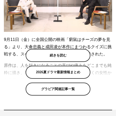
9月11日（金）に全国公開の映画「窮鼠はチーズの夢を見
る」より、大倉忠義と成田凌が本作にまつわるクイズに挑
戦する、スペシャル対談映像がYouTubeで解禁された。
続きを読む
原作は、人を好きになることの喜びや痛みをどこまでも純
2026夏ドラマ最新情報まとめ
粋に描き、圧倒的な共感を呼ぶ心理描写で、多くの女性か
ら支持を得た水城せとなの傑作コミック「窮鼠はチーズの
夢を見る」「俎上の鯉は二度跳ねる」。主人公・大伴恭一
グラビア関連記事一覧
を演じるのは、大倉。そして恭一への想いを募らせる今ヶ
瀬渉を、成田が演じる。メガホンを取るのは、日本を代表
する映画監督・行定勲。