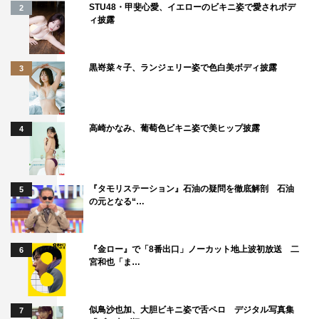
STU48・甲斐心愛、イエローのビキニ姿で愛されボデ
2
ィ披露
黒嵜菜々子、ランジェリー姿で色白美ボディ披露
3
高崎かなみ、葡萄色ビキニ姿で美ヒップ披露
4
『タモリステーション』石油の疑問を徹底解剖 石油
5
の元となる“…
『金ロー』で「8番出口」ノーカット地上波初放送 二
6
宮和也「ま…
似鳥沙也加、大胆ビキニ姿で舌ペロ デジタル写真集
7