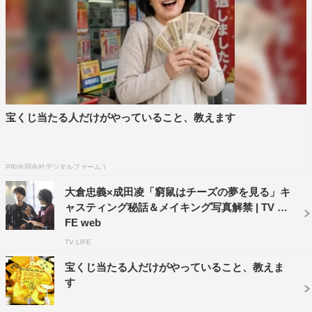
＜作品情報＞
「窮鼠はチーズの夢を見る」
2020年9月11日（金）より、TOHOシネマズ 日比谷ほか全
宝くじ当たる人だけがやっていること、教えます
国ロードショー
原作：水城せとな「窮鼠はチーズの夢を見る」「俎上の鯉
は二度跳ねる」（小学館「フラワーコミックスα」刊）
PR(合同会社デジタルファーム )
監督：行定勲
大倉忠義×成田凌「窮鼠はチーズの夢を見る」キ
ャスティング秘話＆メイキング写真解禁 | TV LI
出演：大倉忠義 成田凌 吉田志織 さとうほなみ 咲妃
FE web
みゆ 小原徳子
TV LIFE
配給：ファントム・フィルム
宝くじ当たる人だけがやっていること、教えま
す
＜WEB＞
公式サイト：https://www.phantom-film.com/kyuso/