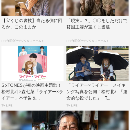
この度、第2弾キャストとして、小関と堀田の出演情報が
解禁。小関は、湊の幼馴染で大学のサークル交流会で再会
【宝くじの裏技】当たる側に回
「現実…？」〇〇をしただけで
する、お城好きの優しい文化系男子・烏丸真士を演じる。
るか、このままか
貧困主婦が宝くじ当選
湊がかつて片思いをしていた憧れの存在であり、偶然の再
会によって急接近するというキャラクターだ。
PR(合同会社デジタルファーム )
PR(合同会社デジタルファーム )
出演にあたり、小関は「実は最近、自分のお芝居の中で、
言い放った『嘘』の言葉とその裏に隠されている本当の気
持ちについて考えさせられる事が多くなっていたので、題
名ともなっている『嘘』を描くこの作品にとても運命を感
じます」と、本作への思いを明かす。
SixTONESが初の映画主題歌！
「ライアー×ライアー」メイキ
松村北斗×森七菜「ライアー×ラ
ング写真を公開！松村北斗「運
そして、湊の親友・野口真樹役には堀田。モデルとして湊
イアー」本予告＆...
命的な役でした」 | T...
に女子高生姿で街を歩くように提案し、あり得ない三角関
TV LIFE
TV LIFE
係のきっかけをつくる張本人だ。前代未聞の三角関係に戸
惑う湊の相談に乗る、姉のように頼もしいキャラクターを
その大人っぽい雰囲気と愛らしさで演じている。