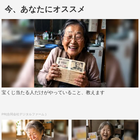
今、あなたにオススメ
再婚で義理の弟になった同い年の透（松村北斗）と同居
中。超無愛想だがイケメンで女癖の悪い透が原因で2人の
仲はギクシャクしており、互いに冷たい態度を取り合って
いる。
しかしある日、親友・真樹の頼みで高校の制服にギャルメ
イクで街に出た湊は、偶然にも透に遭遇してしまう。 湊
はとっさに別人の“JK・みな”だとウソをついたのだが、そ
れを信じた透は“みな”にまさかの猛アプローチをかけてき
た。
宝くじ当たる人だけがやっていること、教えます
すぐに正体を明かすつもりが、専用のスマホをプレゼント
したり、女関係を全部清算したり、ウソのように健気で一
途な透の姿に、真実を言いづらくなった湊は“みな”として
PR(合同会社デジタルファーム )
透と付き合うことに。そんな時、大学のサークル交流会で
再会した幼馴染の烏丸にも告白されて…？