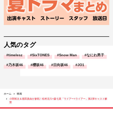
人気のタグ
timelesz
SixTONES
Snow Man
なにわ男子
乃木坂46
櫻坂46
日向坂46
JO1
ホーム
映画
小関裕太＆堀田真由が参戦！松村北斗×森七菜「ライアー×ライアー」第2弾キャスト解
禁