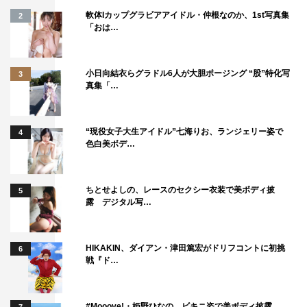
軟体Iカップグラビアアイドル・仲根なのか、1st写真集
2
「おは…
小日向結衣らグラドル6人が大胆ポージング “股”特化写
3
真集「…
“現役女子大生アイドル”七海りお、ランジェリー姿で
4
色白美ボデ…
ちとせよしの、レースのセクシー衣装で美ボディ披
5
露 デジタル写…
HIKAKIN、ダイアン・津田篤宏がドリフコントに初挑
6
戦『ド…
#Mooove!・姫野ひなの、ビキニ姿で美ボディ披露