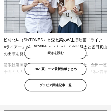
松村北斗（SixTONES）と森七菜のW主演映画「ライアー
×ライアー」が、第2弾キャストとして小関裕太と堀田真由
続きを読む
の出演を発表。両名からのコメントが到着した。
講談社漫画賞・少女部門にもノミネートされた、金田一蓮
2026夏ドラマ最新情報まとめ
十郎の大人気コミック「ライアー×ライアー」。「私×義弟
×JK姿の私」という不思議な三角関係にヒヤヒヤしながら
グラビア関連記事一覧
も、爆笑＆胸キュンしてしまう新感覚のラブストーリーと
して、多くの女性読者の心を鷲掴みした本作が待望の映画
化となった。
恋愛経験ゼロの地味系女子大生・湊（森七菜）は、両親の