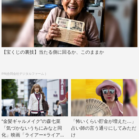
堀田は「彼女の紡ぎ出す言葉は説得力があり、こんなにも
愛がある人が近くにいたらどんなにいいだろうと、撮影中
その人間性にとても惹かれました」と、自身の役柄につい
て語っている。2名のコメント全文は、次ページを参照。
2021年公開予定の本作は8月3日（月）にクランクアップ
【宝くじの裏技】当たる側に回るか、このままか
し、ただいま完成に向けて絶賛編集中とのこと。今後の続
報からも目が離せない。
PR(合同会社デジタルファーム )
小関裕太＆堀田真由のコメントはこちら
1
2
全文表示
“金髪ギャルメイク”の森七菜
「怖いくらい貯金が増えた…」
「気づかないうちにみなと同
占い師の言う通りにしてみただ
化」映画「ライアー×ライア...
け