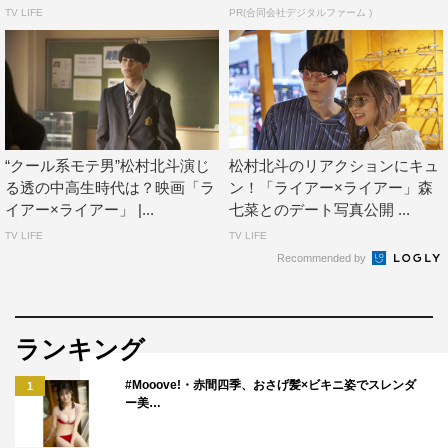
TV LIFE
PR(合同会社デジタルファーム )
SixTONES
堀田真由
小関裕太
松村北斗
森七菜
“クール系モテ男”松村北斗演じ
松村北斗のリアクションにキュ
る透の中高生時代は？映画「ラ
ン！「ライアー×ライアー」森
イアー×ライアー」 |...
七菜とのデート写真公開 ...
TV LIFE
TV LIFE
Recommended by
ランキング
#Mooove!・赤間四季、おさげ髪×ビキニ姿でスレンダ
1
ー美…