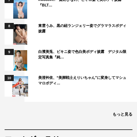
7
『BLT…
東雲うみ、黒の紐ランジェリー姿でグラマラスボディ
8
披露
白濱美兎、ビキニ姿で色白美ボディ披露 デジタル限
9
定写真集『純…
美澄衿依、“美脚戦士えりいちゃん”に変身してマシュ
10
マロボディ…
もっと見る