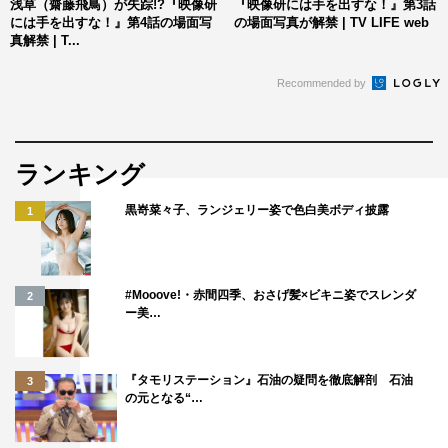
浅草（齋藤飛鳥）が失踪!?『映像研
『映像研には手を出すな！』第3話
生 赤楚衛二 鈴之助 出合正幸 松本若菜 山中聡 浜
には手を出すな！』第4話の場面写
の場面写真が解禁 | TV LIFE web
真解禁 | T...
辺美波／髙嶋政宏
Recommended by
原作：大童澄瞳「映像研には手を出すな！」（小学館「月
刊！スピリッツ」連載中）
脚本・監督：英勉
ランキング
主題歌：「ファンタスティック三色パン」乃木坂46
黒嵜菜々子、ランジェリー姿で色白美ボディ披露
1
配給：東宝映像事業部
＜WEB＞
#Mooove!・赤間四季、おさげ髪×ビキニ姿でスレンダ
2
公式サイト：
https://eizouken-saikyo.com/
ー美…
公式Twitter：
https://twitter.com/eizouken_saikyo
『タモリステーション』石油の疑問を徹底解剖 石油
3
©2020「映像研」実写映画化作戦会議 ©2016大童澄瞳/小
の元となる“…
学館
©2020「映像研」実写ドラマ化作戦会議 ©2016大童澄瞳/