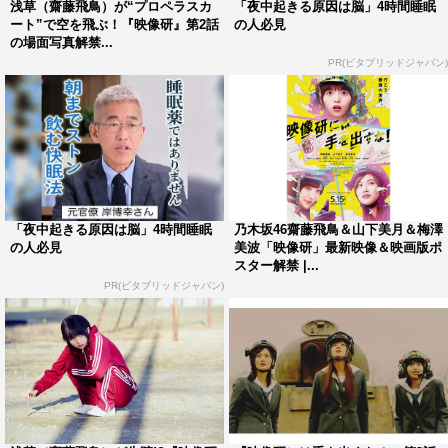
浅草（齋藤飛鳥）が“プロペラスカ
「夜中起きる原因は脳」4時間睡眠
また「浅草みどりの画像の出し方がわからない」「キャス
ート”で空を飛ぶ！『映像研』第2話
の人必見
ト名を言うと、しらばっくれてくる」など、数々の小ネタ
の場面写真解禁...
PR(ビタブリッドジャパン)
がSNSで湧いている「映像研」LINE公式アカウント、浅
草の帽子や金森の眼鏡などで写真をデコレーションできる
「LINEカメラスタンプ」なども展開中だ。
そして、9月25日（金）20時からは、LINE LIVEにて「実
写『映像研には手を出すな！』初日に観るか？週末に観る
か？公開初日をみんなで祝う配信イベント」も開催され
「夜中起きる原因は脳」4時間睡眠
乃木坂46齋藤飛鳥＆山下美月＆梅澤
の人必見
美波「映像研」最新映像＆映画版ポ
る。詳細は公式サイトを参照。
スター解禁 |...
PR(ビタブリッドジャパン)
＜作品情報＞
「映像研には手を出すな！」
2020年9月25日（金）より全国公開
キャスト：齋藤飛鳥 山下美月 梅澤美波 小西桜子 グ
レイス・エマ 福本莉子 松﨑亮 桜田ひより 板垣瑞