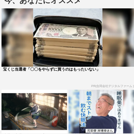
今、あなたにオススメ
SNS上で大きな盛り上がりを見せている。
この度、本作のボイス付きLINEスタンプが発売となっ
た。「面白くなってきやがった！」といった浅草の作中キ
ラーワードに加え、表情豊かで元気いっぱいな水崎、怒り
に燃え叫ぶ金森など、齋藤・山下・梅澤が演じる「映像
研」電撃三人娘の様々な表情を切り取ったものだ。
さらには毅然とした表情の小西桜子、喧嘩を売る福本莉
子、おびえた表情の桜田ひより、鬼気迫る板垣瑞生といっ
宝くじ当選者「〇〇をやらずに買うのはもったいない」
た表情豊かな若手人気キャスト、さらには「映像研」顧
問・藤本先生役を演じる髙嶋政宏の絵柄も収録。
PR(合同会社デジタルファーム )
撮りおろしとなった「ありがとうございます」というスタ
ンダードなボイスも、浅草は最後までセリフを言えていな
いなど、各キャラクターの個性を表現しており、日常の会
話の中でもその世界観を堪能することができる。