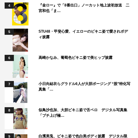
『金ロー』で「8番出口」ノーカット地上波初放送 二
4
小学館
宮和也「ま…
STU48・甲斐心愛、イエローのビキニ姿で愛されボデ
5
ィ披露
高崎かなみ、葡萄色ビキニ姿で美ヒップ披露
山下美月
梅澤美波
齋藤飛鳥
6
小日向結衣らグラドル6人が大胆ポージング “股”特化写
7
真集「…
似鳥沙也加、大胆ビキニ姿で舌ペロ デジタル写真集
8
「ブチ上げ極…
白濱美兎、ビキニ姿で色白美ボディ披露 デジタル限
9