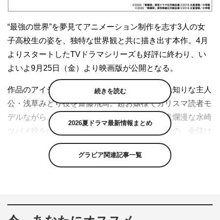
“最強の世界”を夢見てアニメーション制作を志す3人の女
子高校生の姿を、独特な世界観と共に描き出す本作。4月
よりスタートしたTVドラマシリーズも好評に終わり、い
よいよ9月25日（金）より映画版が公開となる。
作品のアイデアを次々と生み出す、極度の人見知りな主人
続きを読む
公・浅草みどり役を齋藤飛鳥。超お嬢様でカリスマ読者モ
デルながら、アニメーターを目指している天真爛漫な水崎
2026夏ドラマ最新情報まとめ
ツバメ役を山下美月。アニメに興味はないものの、金儲け
の嗅覚と持ち前のビジネスセンスでプロデューサー的立ち
グラビア関連記事一覧
位置の金森さやか役を梅澤美波が演じた。
普段は国民的アイドルグループ・乃木坂46のメンバーとし
て華麗に活躍する3人が体当たりの演技で挑み、その迫真
の演技とVFXを駆使した映像のクオリティの高さから、