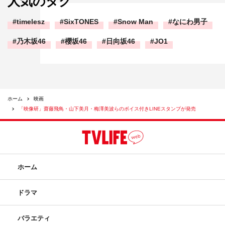
人気のタグ
timelesz
SixTONES
Snow Man
なにわ男子
乃木坂46
櫻坂46
日向坂46
JO1
ホーム
映画
「映像研」齋藤飛鳥・山下美月・梅澤美波らのボイス付きLINEスタンプが発売
ホーム
ドラマ
バラエティ