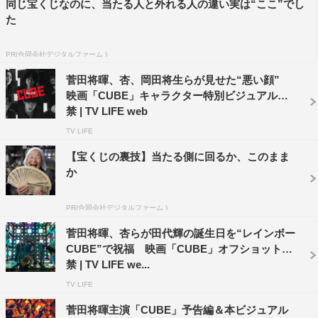
同じ宝くじなのに、当たる人と外れる人の違い実は“ここ”でし
た
公式サイト：©
PR(合同会社デジタルファーム )
公式twitter：@cube_m0vie
公式TikTok：@cube_m0vie
菅田将暉、杏、岡田将生らが見せた“悪い顔”
映画「CUBE」キャラクター特別ビジュアル解
©2021「CUBE」製作委員会
禁 | TV LIFE web
TV LIFE
この記事の写真
【宝くじの裏技】当たる側に回るか、このまま
か
PR(合同会社デジタルファーム )
菅田将暉、杏らが田代輝の誕生日を“レインボー
CUBE”で祝福 映画「CUBE」オフショット解
禁 | TV LIFE we...
TV LIFE
菅田将暉主演「CUBE」予告編＆本ビジュアル