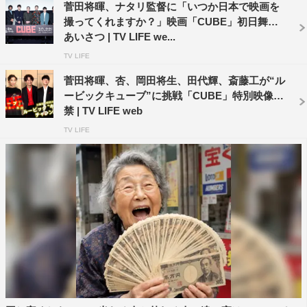
自身も実生活の状況ともリンクしながらの撮影でした。な
菅田将暉、ナタリ監督に「いつか日本で映画を
撮ってくれますか？」映画「CUBE」初日舞台
んとか完成して、映画を見てもらえることにホッとしてま
あいさつ | TV LIFE we...
すし、感謝してます。楽しんでいただけると幸いです！
TV LIFE
どうかよろしくお願いします！」と呼びかけた。
菅田将暉、杏、岡田将生、田代輝、斎藤工が“ル
イベント概要
ービックキューブ”に挑戦「CUBE」特別映像解
禁 | TV LIFE web
「CUBE 一度入ったら、最後」完成披露試写会舞台あいさ
TV LIFE
つ
2021年9月22日（水）ユナイテッド・シネマ豊洲 スクリ
ーン10
登壇者：菅田将暉、杏、岡田将生、田代輝、斎藤工、吉田
鋼太郎、清水康彦監督
作品情報
「CUBE 一度入ったら、最後」
2021年10月22日（金）公開