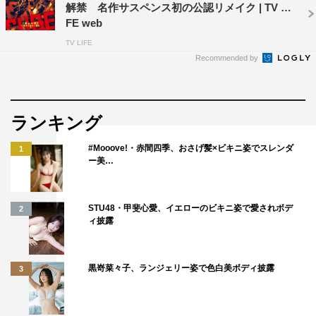
解禁 名作サスペンス初の公認リメイク | TV LI
吉田鋼太郎
岡田将生
斎藤工
FE web
TV LIFE
杏
田代輝
菅田将暉
Recommended by
ランキング
#Mooove!・赤間四季、おさげ髪×ビキニ姿でスレンダ
1
ー美…
STU48・甲斐心愛、イエローのビキニ姿で愛されボデ
2
ィ披露
黒嵜菜々子、ランジェリー姿で色白美ボディ披露
3