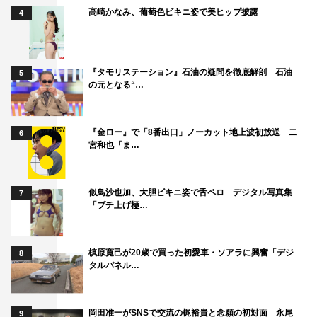
高崎かなみ、葡萄色ビキニ姿で美ヒップ披露
4
『タモリステーション』石油の疑問を徹底解剖 石油
5
の元となる“…
『金ロー』で「8番出口」ノーカット地上波初放送 二
6
宮和也「ま…
似鳥沙也加、大胆ビキニ姿で舌ペロ デジタル写真集
7
「ブチ上げ極…
槙原寛己が20歳で買った初愛車・ソアラに興奮「デジ
8
タルパネル…
岡田准一がSNSで交流の梶裕貴と念願の初対面 永尾
9