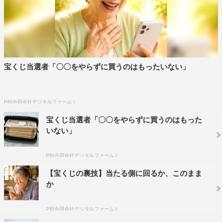
聞かれた岡田は「こんなにすごいものを作れるんだって感
動しました」と精巧に作られたセットへの感動を語った。
また、体力的にもつらい撮影について杏は「普段こんなに
はしごを登り降りする事がないので、腕が結構筋肉痛にな
った」、斎藤も「ジムみたいなセットだった」と語った。
宝くじ当選者「〇〇をやらずに買うのはもったいない」
「自分自身が、突然CUBEに閉じ込められたらどんな行動
をする？」という質問に岡田は「3時間ぐらい瞑想するん
PR(合同会社デジタルファーム )
じゃないかな。その状況を理解するためには、僕には3時
宝くじ当選者「〇〇をやらずに買うのはもった
間必要です」と回答。吉田は「これは撮影じゃないのかっ
いない」
て思うよね。一晩寝たうちに運ばれちゃったかってまずは
思うよね。自分がCUBEの中にいるってあり得ないもん」
PR(合同会社デジタルファーム )
と話した。
【宝くじの裏技】当たる側に回るか、このまま
最後に映画を代表し、主演を務めた菅田が「本日はありが
か
とうございました。映画『CUBE』完成しました。コロナ
PR(合同会社デジタルファーム )
になって、最初の緊急事態宣言明けてすぐの撮影で、僕ら