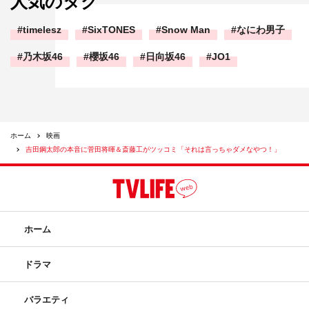
人気のタグ
timelesz
SixTONES
Snow Man
なにわ男子
乃木坂46
櫻坂46
日向坂46
JO1
ホーム
映画
吉田鋼太郎の本音に菅田将暉＆斎藤工がツッコミ「それは言っちゃダメなやつ！」
ホーム
ドラマ
バラエティ