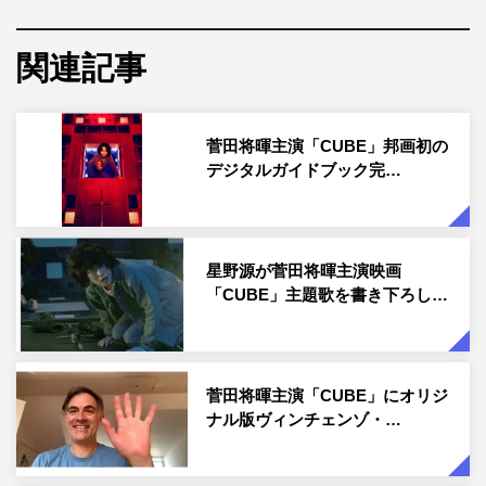
公開前一夜限りとなる今回のイベント。菅田らのあいさつ
に続いた田代は「とても緊張してるんですけど、楽しみの
関連記事
方が勝ってます。短い時間ですがよろしくお願いします」
と元気にあいさつ。すると次に順番が回ってきた斎藤が
菅田将暉主演「CUBE」邦画初の
「今すごく緊張してるんですが、今日はワクワクの方
デジタルガイドブック完…
が…」と田代のコメントの真似をすると、共演者から「大
人の悪い癖だぞ！」ツッコミが入るひと幕も。
この日はユナイテッド・シネマ豊洲を「CUBE」がスクリ
星野源が菅田将暉主演映画
ーンジャック。劇場のエントランスゲートや廊下が本編の
「CUBE」主題歌を書き下ろし…
CUBE同様のデザインに彩られた。さらに本作を全スクリ
ーンで世界初上映。映画上映前には出演者が3チームに分
かれ、各スクリーンを訪れるサプライズも。登壇した菅田
菅田将暉主演「CUBE」にオリジ
は「映画を見てくれるお客さんの顔が見れて良かったで
ナル版ヴィンチェンゾ・…
す」、杏も「観客のみんな息をのんでいるのが伝わってき
た」と多くの観客の前で喜びを語った。