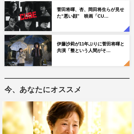
日本を代表する俳優たちと共に撮影に臨んだ田代は、撮影
菅田将暉、杏、岡田将生らが見せ
た“悪い顔” 映画「CU…
を振り返って「初日は本当に緊張して、立っているのがや
っとでした。でも皆さんが初日から『ひかる』って下の名
前で呼んでくれて、リラックスできました」と語った。す
ると菅田からは「この1年で10センチ身長が伸びたんだよ
伊藤沙莉が11年ぶりに菅田将暉と
ね？ だから撮影してた時と雰囲気が違う」とその成長ぶ
共演「整という人間がそ…
りに驚いている様子。
吉田は撮影時間は楽しい思い出が残っているとのことで
「撮影の待ち時間が退屈にならないように、みんながゲー
今、あなたにオススメ
ムとかを持ってきて、そこがあまりにも楽しくて、仕事を
したくなくなりましたね」と語ると、菅田や斎藤から「そ
れは言っちゃダメなやつ！」とツッコミが入った。
物語のシチュエーションはもちろん、セットも大きな見ど
ころとなる本作。CUBEの実際のセットを見た時の感想を