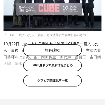
『CUBE 一度入ったら、最後』完成披露試写会舞台あいさつ
10月22日（金）より公開される映画「CUBE 一度入った
続きを読む
ら、最後」の完成披露試写会舞台挨拶が行われ、主演の菅
田将暉をはじめ、杏、岡田将生、田代輝、斎藤工、吉田鋼
太郎、清水康彦監督が登壇した。
2026夏ドラマ最新情報まとめ
密室サスペンスの先駆けとして、1997年に公開されたヴ
ィンチェンゾ・ナタリ監督による映画「CUBE」。世界中
グラビア関連記事一覧
でカルト的人気を誇るこの作品のナタリ初公認リメイク
に、主演の菅田をはじめ、日本を代表する実力派俳優が集
結した。