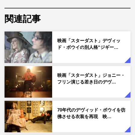
FILMS LLC
公開中の映画「スターダスト」より、ライブシーンのメイ
関連記事
キング写真が解禁された。
音楽史にその名を刻む偉大なアイコン・デヴィッド・ボウ
映画「スターダスト」デヴィッ
イ。本作は、デヴィッド・ボウイがアルバム『ジギー・ス
ド・ボウイの別人格“ジギー…
ターダスト』（1972）を発表する前年、若き日のデヴィ
ッド・ボウイを描いた“ジギー・スターダスト”誕生の物
語。のちにデヴィッド・ボウイの最も有名な別人格“ジギ
映画「スターダスト」ジョニー・
ー・スターダスト”を生み出すきっかけとなった瞬間の舞
フリン演じる若き日のデヴ…
台裏、キャリアのターニングポイント、それに関わった人
たち、そして彼の内面を描く。
解禁されたのは、ボウイを演じたジョニー・フリンらメイ
70年代のデヴィッド・ボウイを彷
ンキャストたちが映るメイキング写真。「70年代の音楽ラ
彿させる衣装を再現 映…
イブ」というコンセプトのもとで一般人を呼び込み、実際
にライブを行いながら撮影されたというクライマックスシ