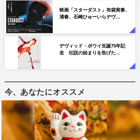
ーンのライブのメイキング写真をはじめ、本作の物語の中
映画「スターダスト」布袋寅泰、
心となる若きボウイのアメリカツアー時の様子、ボウイの
清春、石崎ひゅーいらデヴ…
妻アンジーを演じたジェナ・マローンと、ガブリエル・レ
ンジ監督の姿が収められている。
デヴィッド・ボウイ生誕75年記
本作についてガブリエル・レンジ監督は「とても現実的な
念 伝説の始まりを告げた…
映画だと思うが、いくつかの人間関係は少し作り上げた
し、作品自体少し明るく楽しげなトーンになっていると思
う。フィクションとノンフィクションとの違いはとても曖
昧だが、だからこそ面白いのだと思う」とコメント。
今、あなたにオススメ
さらに「この映画の場合、大事だったのはデヴィッド・ボ
ウイにとっての真実を描くということだった。全ての事実
のつじつまがあっていることがその人にとっての真実だと
も限らないと思う。その人物の内面の真実を表現できるか
が重要だ。デヴィッド・ボウイにとってそのような作品に
なっていればうれしく思う」と語っている。