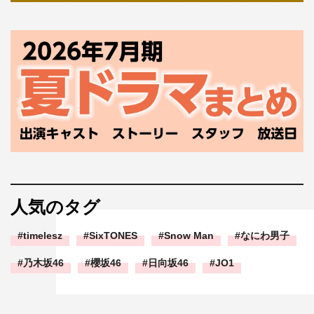
人気のタグ
timelesz
SixTONES
Snow Man
なにわ男子
乃木坂46
櫻坂46
日向坂46
JO1