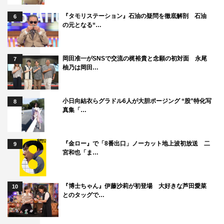
『タモリステーション』石油の疑問を徹底解剖 石油
6
の元となる“…
岡田准一がSNSで交流の梶裕貴と念願の初対面 永尾
7
柚乃は岡田…
小日向結衣らグラドル6人が大胆ポージング “股”特化写
8
真集「…
『金ロー』で「8番出口」ノーカット地上波初放送 二
9
宮和也「ま…
『博士ちゃん』伊藤沙莉が初登場 大好きな芦田愛菜
10
とのタッグで…