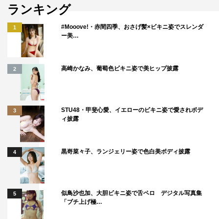
ランキング
#Mooove!・赤間四季、おさげ髪×ビキニ姿でスレンダ
1
ー美…
高崎かなみ、葡萄色ビキニ姿で美ヒップ披露
2
STU48・甲斐心愛、イエローのビキニ姿で愛されボデ
3
ィ披露
黒嵜菜々子、ランジェリー姿で色白美ボディ披露
4
似鳥沙也加、大胆ビキニ姿で舌ペロ デジタル写真集
5
「ブチ上げ極…