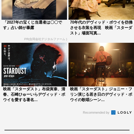
「2027年の宝くじ当選者は〇〇で
70年代のデヴィッド・ボウイを彷彿
す」占い師が暴露
させる衣装を再現 映画「スターダ
スト」場面写真...
PR(合同会社デジタルファーム )
映画「スターダスト」布袋寅泰、清
映画「スターダスト」ジョニー・フ
春、石崎ひゅーいらデヴィッド・ボ
リン演じる若き日のデヴィッド・ボ
ウイを愛する著名...
ウイの歌唱シーン...
Recommended by