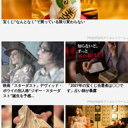
作品情報
宝くじ“なんとなく”で買っている限り変わらない
「スターダスト」
公開中
PR(合同会社デジタルファーム )
公式HP：
DAVIDBEFOREBOWIE.COM
公式twitter：
@STARDUST_MOVIE
©COPYRIGHT 2019 SALON BOWIE LIMITED, WILD
WONDERLAND FILMS LLC
映画「スターダスト」デヴィッド・
「2027年の宝くじ当選者は〇〇で
この記事の写真
ボウイの別人格“ジギー・スターダ
す」占い師が暴露
スト”誕生を予感...
PR(合同会社デジタルファーム )