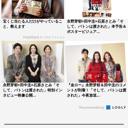
は、愛する娘のために婚活パーティーに繰り出し、なんと
グランドピアノを持つ年の離れた泉ヶ原さん（市村）と結
婚する。
宝くじ当たる人だけがやっているこ
永野芽郁×田中圭×石原さとみ「そ
と、教えます
して、バトンは渡された」本予告＆
ポスタービジュア...
「ママは何歳まで生きるの？」というみぃたんの無邪気な
PR(合同会社デジタルファーム )
質問に対し、どこか決意をにじませたような声色で「大丈
夫だよ」と笑顔で答える梨花。後半は一転して「ごめん
ね、みぃたん」と力なく娘を抱き寄せる。梨花にもまた、
みぃたんについた決してばれてはいけないうそがあった。
泣いているみぃたんに、「笑っていれば、いろんなラッキ
ーが転がり込むの」と声をかける梨花からは魔性の女とは
永野芽郁×田中圭×石原さとみ「そ
『金ロー』永野芽郁＆田中圭のコメ
違った一面が垣間見える。
して、バトンは渡された」特別イン
ントが到着！「そして、バトンは渡
タビュー映像公開...
された」今夜放送...
三者三様の人生の軌跡が、それぞれの意味深な表情やキー
Recommended by
ワードとともに描かれ、物語の全貌が気になるキャラクタ
ー動画となっている。