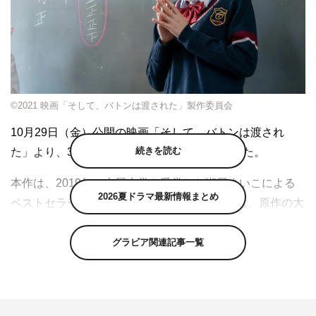
©2021 映画「そして、バトンは渡された」製作委員会
10月29日（金）公開の映画「そして、バトンは渡され
続きを読む
た」より、3本のキャラクター動画が公開された。
本作は、2019年の本屋大賞を受賞した瀬尾まいこによる
2026夏ドラマ最新情報まとめ
ベストセラー小説の映画化。主演の永野芽郁は、原作の大
ファンで「この役は絶対に自分が演じたい！」と熱い想い
を実現させた。永野は、田中圭と血のつながらない父娘を
グラビア関連記事一覧
感動的に演じる。また、石原さとみが物語のキーパーソン
となるシングルマザーで初の母親役に挑戦。さらに子役の
稲垣来泉、岡田健史、市村正親や大森南朋と、若手からベ