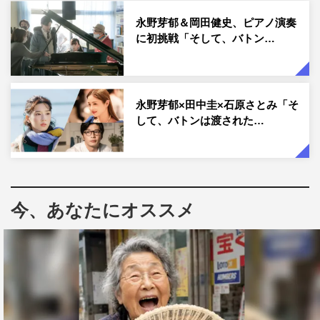
やがて大人になり、一度は離れ離れになった早瀬くんと運
永野芽郁＆岡田健史、ピアノ演奏
に初挑戦「そして、バトン…
命的に再会した優子は、ひょんなことから“親巡りの旅”に
彼を付き合わせようとする。そして、優子の元に届く一通
の手紙を手にしたとき、彼女はある秘密を知ることに。涙
を流しながらも、「こういうときこそ笑わなきゃ」と笑顔
永野芽郁×田中圭×石原さとみ「そ
を見せる姿、優子のモットーでもある、その言葉が印象的
して、バトンは渡された…
なものに。
「森宮さん編」では、「弁当っていうのは親の愛情を表現
できる最高のキャンバスだろ？」というせりふとともに、
今、あなたにオススメ
色鮮やかでバランスの取れたかわいらしいお弁当を作るエ
プロン姿の森宮さんが登場。誇らしげな森宮さんの一方
で、優子はキャラ弁のようなお弁当に少々恥ずかしそうな
様子。さらに、優子の同級生の早瀬くんが自宅に遊びに来
た時も、「もし優子ちゃんが病気になったら運転して病院
連れて行かなきゃいけないから、20歳になるまでは禁酒っ