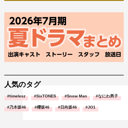
人気のタグ
timelesz
SixTONES
Snow Man
なにわ男子
乃木坂46
櫻坂46
日向坂46
JO1