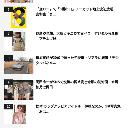
『金ロー』で「8番出口」ノーカット地上波初放送 二
6
宮和也「ま…
似鳥沙也加、大胆ビキニ姿で舌ペロ デジタル写真集
7
「ブチ上げ極…
槙原寛己が20歳で買った初愛車・ソアラに興奮「デジ
8
タルパネル…
大森南朋
岡田健史
市村正親
岡田准一がSNSで交流の梶裕貴と念願の初対面 永尾
9
柚乃は岡田…
永野芽郁
田中圭
石原さとみ
稲垣来泉
軟体Iカップグラビアアイドル・仲根なのか、1st写真集
10
「おは…