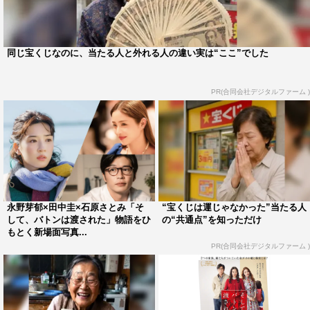
て決めたの」と話すほど、森宮さんの行動の一つ一つは全
て娘である優子を思う気持ちからということが伝わる。
同じ宝くじなのに、当たる人と外れる人の違い実は“ここ”でした
しかし、娘のためなら何でもすると心に決めた森宮さん
も、優子には言えないある秘密を抱えていた。そして映像
PR(合同会社デジタルファーム )
のラストの「誰かを幸せにできる人になりたいの。森宮さ
んみたいにさ」と穏やかに話す優子の表情からは、森宮さ
んと過ごす日々の中で、間違いなく目いっぱいの愛情を注
がれてきたこと、森宮さんなりの葛藤の中で築き上げてき
た親子の深いつながりをうかがい知ることができる。
「梨花編」では、梨花とみぃたん（稲垣）の初めての出会
永野芽郁×田中圭×石原さとみ「そ
“宝くじは運じゃなかった”当たる人
して、バトンは渡された」物語をひ
の“共通点”を知っただけ
いと、華やかなウエディングドレスとともに幸せな笑顔を
もとく新場面写真...
見せ合う水戸家3人の結婚式から描かれる。ほどなくして
PR(合同会社デジタルファーム )
シングルマザーとなった梨花は、みぃたんと2人で暮らす
ようになるが、「みぃたんもピアノ習いたいな」という娘
の一言で一念発起。目的のためには手段を選ばない彼女