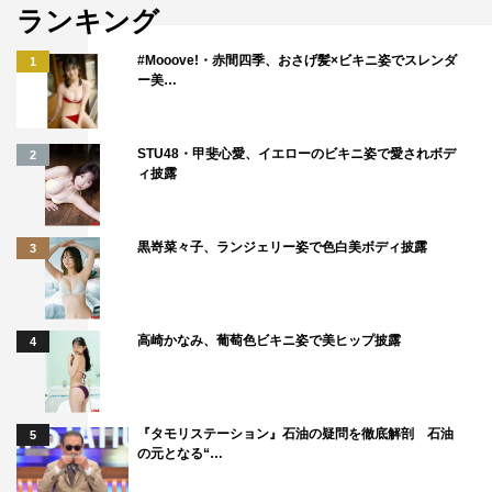
ランキング
キャラクター動画（優子編）
#Mooove!・赤間四季、おさげ髪×ビキニ姿でスレンダ
1
キャラクター動画（森宮さん編）
ー美…
キャラクター動画（梨花編）
STU48・甲斐心愛、イエローのビキニ姿で愛されボデ
2
ィ披露
作品情報
映画「そして、バトンは渡された」
黒嵜菜々子、ランジェリー姿で色白美ボディ披露
3
2021年10月29日（金）より全国公開
公式サイト：
soshitebaton-movie.jp
高崎かなみ、葡萄色ビキニ姿で美ヒップ披露
4
公式Twitter：
@baton_movie
公式Instagram：
https://www.instagram.com/baton_movie/
©2021 映画「そして、バトンは渡された」製作委員会
『タモリステーション』石油の疑問を徹底解剖 石油
5
の元となる“…
この記事の写真