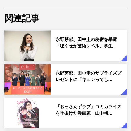
テランまで豪華キャストが集結した。監督は「こんな夜更
けにバナナかよ 愛しき実話」（18）の前田哲、脚本は橋
関連記事
本裕志が務める。
このたび、血のつながらない父と2人で暮らす優子（永
永野芽郁、田中圭の秘密を暴露
野）、そんな優子を育てる森宮さん（田中）、自由奔放な
「寝ぐせが芸術レベル」学生…
シングルマザーの梨花（石原）、ある秘密を抱えながら生
きる2つの親子の軌跡に迫る3本のキャラクター動画が公開
された。
永野芽郁、田中圭のサプライズプ
「優子編」では、主人公である森宮優子が料理上手な父・
レゼントに「キュンってし…
森宮さんと一緒にキッチンに立ち、お互いの料理を褒め合
う和やかな映像から始まる。思春期の高校生時代には、森
宮さんの今後を心配するそぶりを見せる一方で、「いちい
『おっさんずラブ』コミカライズ
ち父親ぶるのなんかうざいよ？」と控えめに反抗したり、
を手掛けた漫画家・山中梅…
同級生の早瀬くん（岡田）に対し、淡い想いを抱いている
様子も映し出されていく。