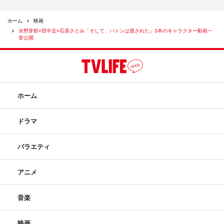
ホーム
映画
永野芽郁×田中圭×石原さとみ「そして、バトンは渡された」3本のキャラクター動画一
挙公開
ホーム
ドラマ
バラエティ
アニメ
音楽
映画