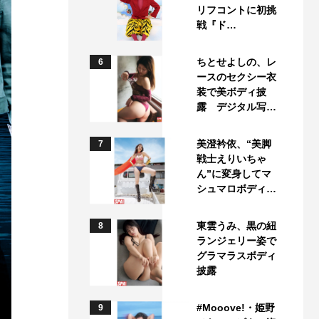
リフコントに初挑
戦『ド…
ちとせよしの、レ
6
ースのセクシー衣
装で美ボディ披
露 デジタル写…
美澄衿依、“美脚
7
戦士えりいちゃ
ん”に変身してマ
シュマロボディ…
東雲うみ、黒の紐
8
ランジェリー姿で
グラマラスボディ
披露
#Mooove!・姫野
9