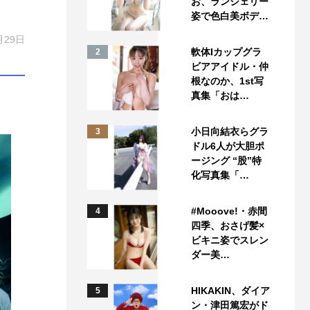
お、ランジェリー
姿で色白美ボデ…
月29日
軟体Iカップグラ
2
ビアアイドル・仲
根なのか、1st写
真集「おは…
小日向結衣らグラ
3
ドル6人が大胆ポ
ージング “股”特
化写真集「…
#Mooove!・赤間
4
四季、おさげ髪×
ビキニ姿でスレン
ダー美…
HIKAKIN、ダイア
5
ン・津田篤宏がド