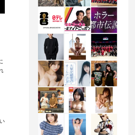
」
に
れ
」
い