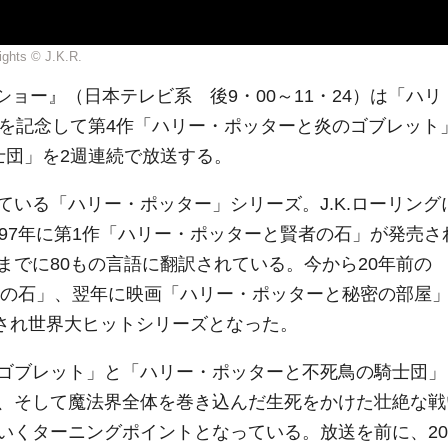
ights © J.K.R.
ドショー』（日本テレビ系 後9・00～11・24）は「ハリ
年を記念して第4作「ハリー・ポッターと炎のゴブレット
士団」を2週連続で放送する。
いる「ハリー・ポッター」シリーズ。J.K.ローリング
97年に第1作「ハリー・ポッターと賢者の石」が発売さ
でに80もの言語に翻訳されている。今から20年前の
賢者の石」、翌年に映画「ハリー・ポッターと秘密の部屋
作され世界大ヒットシリーズとなった。
ゴブレット」と「ハリー・ポッターと不死鳥の騎士団」
、そして魔法界全体を巻き込んだ生死をかけた壮絶な戦
いくターニングポイントとなっている。放送を前に、20