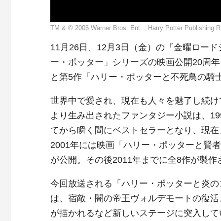
TM & © 2005 Warner Bros. Ent. , Harry Potter Publishing R
11月26日、12月3日（金）の『金曜ロー
ー・ポッター」シリーズの映画公開20周
と第5作「ハリー・ポッターと不死鳥の騎
世界中で愛され、現在も人々を魅了し続けて
より生み出されたファンタジー小説は、19
てから瞬く間にベストセラーとなり、現在ま
2001年には映画「ハリー・ポッターと
が公開。その後2011年までに全8作が製
今回放送される「ハリー・ポッターと炎の
は、宿敵・闇の帝王ヴォルデモートの復活
が描かれるなど新しいステージに突入して