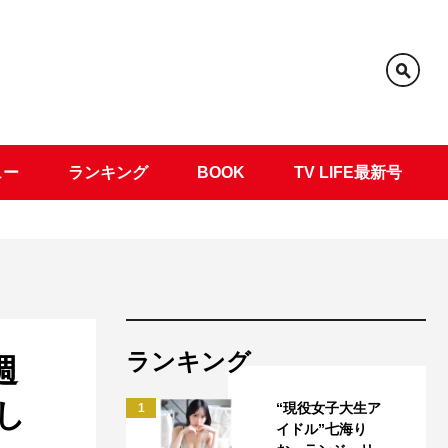
ュー
ランキング
BOOK
TV LIFE最新号
ランキング
週
し
“現役女子大生ア
1
イドル”七海り