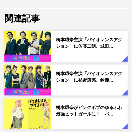
©浅井蓮次・沢田 新・小学館／『バイオレンスアクション』製作委員
会
関連記事
8月19日（金）公開の橋本環奈主演の映画「バイオレンス
アクション」より、特報映像とティザービジュアルが解禁
された。
橋本環奈主演「バイオレンスアク
ション」に佐藤二朗、城田…
浅井蓮次、沢田新による累計発行部数50万部超え、オンラ
インアクセス数1,000万PV超えという人気を誇るコミック
「バイオレンスアクション」（小学館「やわらかスピリッ
橋本環奈主演「バイオレンスアク
ツ」連載中）が、待望の実写映画化。監督は瑠東東一郎、
ション」に杉野遥亮、鈴鹿…
脚本は江良至、瑠東が担当する。
公開されたのは、映像初解禁となる特報映像。日商簿記検
定2級合格を目標に、専門学校に通い日々勉強に励む主人
橋本環奈がピンクボブのゆるふわ
公・菊野ケイ（橋本環奈）。ゆるふわピンクボブにオフシ
最強ヒットガールに！「バ…
ョルニットを着こなし、キックボードで商店街を走る姿は
誰がどう見てかわいらしい普通の学生。しかし、そんな彼