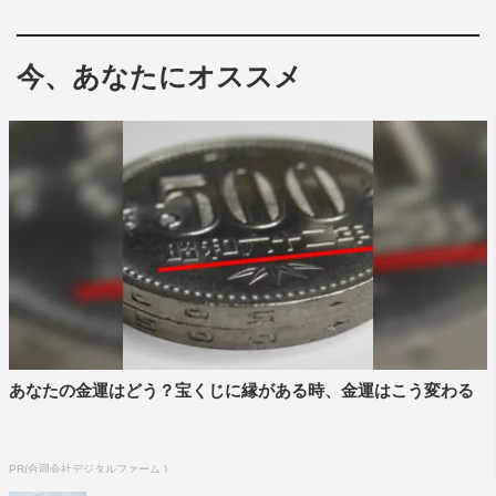
女のバイト先はなんと「殺し屋」。慣れた手つきで拳銃を
操るケイに対し、ヤクザの会計士・テラノ（杉野遥亮）も
今、あなたにオススメ
「君、殺し屋だったの……？」と見た目とのギャップに撃
ち抜かれた様子。そんなことはお構いなしにバイトに大忙
しのケイは、拳銃を撃ちまくり、容赦なく敵を蹴り飛ば
す。
さらに、アクロバティックに宙を舞いながらの銃撃や、最
狂の殺し屋みちたかくん（城田優）との至近距離でのハイ
スピードな格闘を繰り広げる。「お待たせしました！ケイ
です！」と愛くるしい笑顔であいさつをするケイの過激な
日常に、ケイに恋する同級生の渡辺（鈴鹿央士）も
「え”え”え”ぇぇぇぇ!!!」と驚きのリアクション。また、バ
あなたの金運はどう？宝くじに縁がある時、金運はこう変わる
イトの依頼先まで送り迎えする運転手のヅラさん（岡村隆
史）のカツラを奪ってポンポン遊び笑うケイの姿も収めら
れている。
PR(合同会社デジタルファーム )