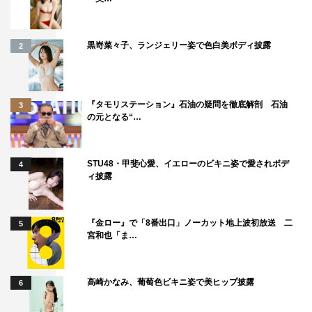
大東駿介
太田夢莉
岡村隆史
黒嵜菜々子、ランジェリー姿で色白美ボディ披露
2
杉野遥亮
森崎ウィン
橋本環奈
鈴鹿央士
馬場ふみか
高橋克典
『タモリステーション』石油の疑問を徹底解剖 石油
3
の元となる“…
STU48・甲斐心愛、イエローのビキニ姿で愛されボデ
4
ィ披露
『金ロー』で「8番出口」ノーカット地上波初放送 二
5
宮和也「ま…
高崎かなみ、葡萄色ビキニ姿で美ヒップ披露
6