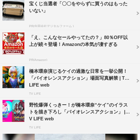
宝くじ当選者「〇〇をやらずに買うのはもった
さらに、ド派手なピンクがインパクト大のティザービジュ
いない」
アルも解禁。ハート型のスコープの中で拳銃を構え、風船
ガムを膨らませるピンクボブの主人公・菊野ケイの姿が写
PR(合同会社デジタルファーム )
し出され、その横には「バイトで殺し屋、やってます♡」
「え、こんなセールやってたの？」80％OFF以
というコピー。専門学生にして学校終わりに殺し屋として
上が続々登場！Amazonの本気が凄すぎる
バイトをするケイの、キュートな見た目とハードなバイト
のギャップを引き出したビジュアルとなっている。
PR(Amazon)
橋本環奈演じるケイの過激な日常を一挙公開！
特報映像（30秒）
「バイオレンスアクション」場面写真解禁 | TV
LIFE web
TV LIFE
野性爆弾くっきー！が橋本環奈“ケイ”のイラス
トを描き下ろし「バイオレンスアクション」 | T
V LIFE web
TV LIFE