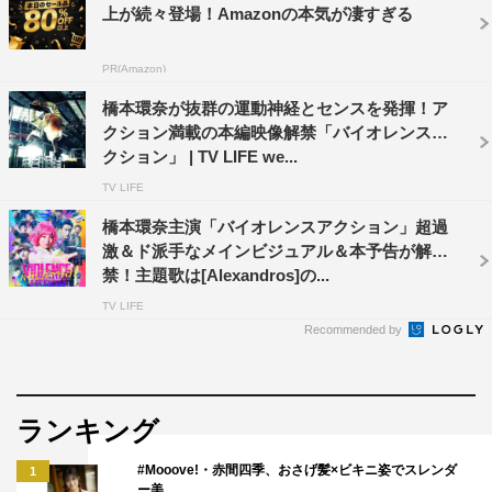
出演：橋本環奈、杉野遥亮、鈴鹿央士、馬場ふみか、森崎
上が続々登場！Amazonの本気が凄すぎる
ウィン、大東駿介、太田夢莉
佐藤二朗、城田優、高橋克典／岡村隆史 ほか
PR(Amazon)
橋本環奈が抜群の運動神経とセンスを発揮！ア
製作：「バイオレンスアクション」製作委員会
クション満載の本編映像解禁「バイオレンスア
制作：ファインエンターテイメント
クション」 | TV LIFE we...
配給：ソニー・ピクチャーズ エンタテインメント
TV LIFE
公式サイト：VA-MOVIE.JP
橋本環奈主演「バイオレンスアクション」超過
激＆ド派手なメインビジュアル＆本予告が解
©浅井蓮次・沢田 新・小学館／『バイオレンスアクショ
禁！主題歌は[Alexandros]の...
ン』製作委員会
TV LIFE
Recommended by
ランキング
#Mooove!・赤間四季、おさげ髪×ビキニ姿でスレンダ
1
TVLIFE
佐藤二朗
城田優
ー美…