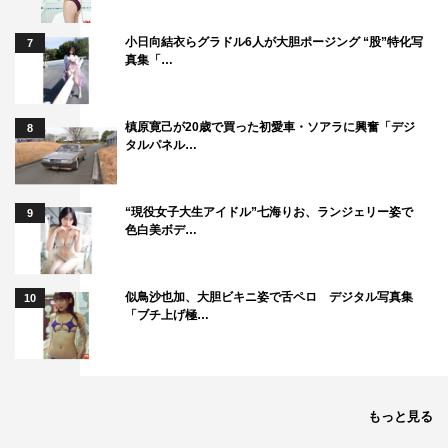
小日向結衣らグラドル6人が大胆ポージング “股”特化写
7
真集「…
槙原寛己が20歳で買った初愛車・ソアラに興奮「デジ
8
タルパネル…
“現役女子大生アイドル”七海りお、ランジェリー姿で
9
色白美ボデ…
似鳥沙也加、大胆ビキニ姿で舌ペロ デジタル写真集
10
「ブチ上げ極…
もっと見る