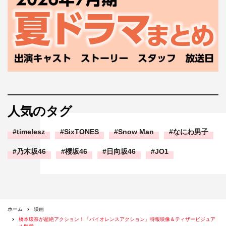
人気のタグ
timelesz
SixTONES
Snow Man
なにわ男子
乃木坂46
櫻坂46
日向坂46
JO1
ホーム
映画
橋本環奈が超絶アクション！「バイオレンスアクション」特報映像＆ティザービジュア