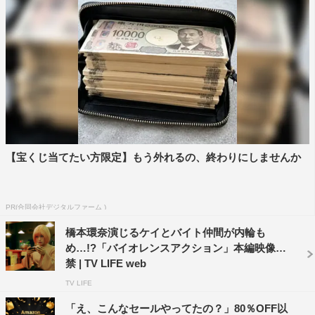
作品情報
【宝くじ当てたい方限定】もう外れるの、終わりにしませんか
「バイオレンスアクション」
PR(合同会社デジタルファーム )
2022年夏、全国公開
橋本環奈演じるケイとバイト仲間が内輪も
原作／浅井蓮次、沢田 新「バイオレンスアクション」
め…!?「バイオレンスアクション」本編映像解
（小学館「やわらかスピリッツ」連載中）
禁 | TV LIFE web
監督：瑠東東一郎
TV LIFE
脚本：江良至、瑠東東一郎
「え、こんなセールやってたの？」80％OFF以