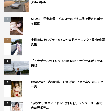
タルパネル…
STU48・甲斐心愛、イエローのビキニ姿で愛されボデ
2
ィ披露
小日向結衣らグラドル6人が大胆ポージング “股”特化写
3
真集「…
『アナザースカイSP』Snow Man・ラウールがモデル
4
挑戦…
#Mooove!・赤間四季、おさげ髪×ビキニ姿でスレンダ
5
ー美…
“現役女子大生アイドル”七海りお、ランジェリー姿で
6
色白美ボデ…