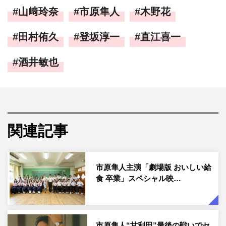
山﨑玲奈
市原隼人
木野花
田村侑久
登坂淳一
直江喜一
酒井敏也
関連記事
市原隼人主演「劇場版 おいしい給
食 卒業」スペシャル映…
市原隼人“甘利田”最後の戦いでセ