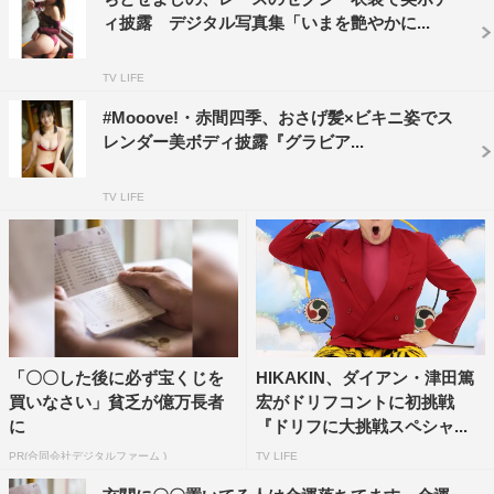
ィ披露 デジタル写真集「いまを艶やかに...
TV LIFE
#Mooove!・赤間四季、おさげ髪×ビキニ姿でス
レンダー美ボディ披露『グラビア...
TV LIFE
「〇〇した後に必ず宝くじを
HIKAKIN、ダイアン・津田篤
買いなさい」貧乏が億万長者
宏がドリフコントに初挑戦
に
『ドリフに大挑戦スペシャ...
PR(合同会社デジタルファーム )
TV LIFE