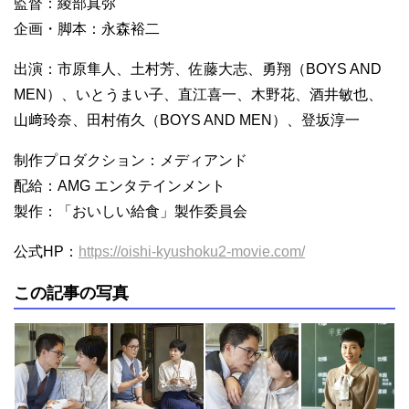
監督：綾部真弥
企画・脚本：永森裕二
出演：市原隼人、土村芳、佐藤大志、勇翔（BOYS AND
MEN）、いとうまい子、直江喜一、木野花、酒井敏也、
山﨑玲奈、田村侑久（BOYS AND MEN）、登坂淳一
制作プロダクション：メディアンド
配給：AMG エンタテインメント
製作：「おいしい給食」製作委員会
公式HP：
https://oishi-kyushoku2-movie.com/
この記事の写真