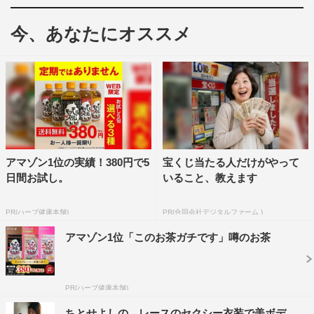
今、あなたにオススメ
アマゾン1位の実績！380円で5
宝くじ当たる人だけがやって
日間お試し。
いること、教えます
PR(ハーブ健康本舗)
PR(合同会社デジタルファーム )
アマゾン1位「このお茶ガチです」噂のお茶
PR(ハーブ健康本舗)
ちとせよしの、レースのセクシー衣装で美ボデ