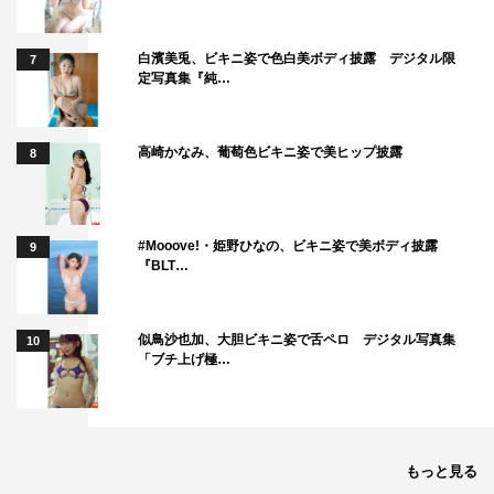
白濱美兎、ビキニ姿で色白美ボディ披露 デジタル限
7
定写真集『純…
高崎かなみ、葡萄色ビキニ姿で美ヒップ披露
8
#Mooove!・姫野ひなの、ビキニ姿で美ボディ披露
9
『BLT…
似鳥沙也加、大胆ビキニ姿で舌ペロ デジタル写真集
10
「ブチ上げ極…
もっと見る