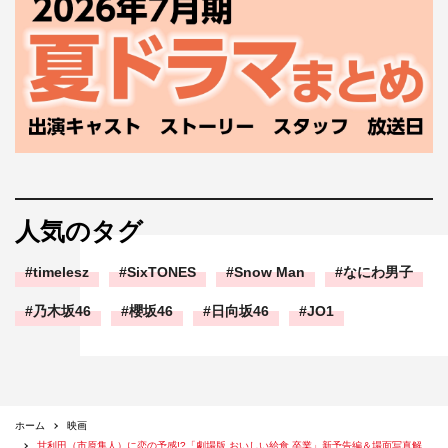
人気のタグ
timelesz
SixTONES
Snow Man
なにわ男子
乃木坂46
櫻坂46
日向坂46
JO1
ホーム
映画
甘利田（市原隼人）に恋の予感!?「劇場版 おいしい給食 卒業」新予告編＆場面写真解