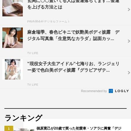
玄関に〇〇置いてる人は金運落ちてます…金運
を上げる方法とは
PR(合同会社デジタルファーム )
麻倉瑞季、春色ビキニで妖艶美ボディ披露 デ
ジタル写真集「生意気なカラダ」誌面カッ...
TV LIFE
”現役女子大生アイドル”七海りお、ランジェリ
ー姿で色白美ボディ披露『グラビアザテ...
TV LIFE
Recommended by
ランキング
槙原寛己が20歳で買った初愛車・ソアラに興奮「デジ
1