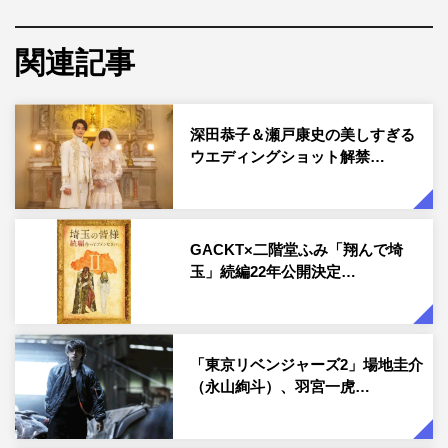
さらに2018年7月より始まったアニメ化を皮切りに、「は
関連記事
たらかない細胞」「はたらく細胞BLACK」などのスピン
オフ漫画、小説化、舞台化と人気は拡大し続け、現在シリ
ーズ累計950万部を突破。個性豊かな細胞キャラたちが繰
深田恭子＆瀬戸康史の美しすぎる
り広げるコミカルでアツいドラマ、そして「楽しみながら
ウエディングショット解禁…
勉強にもなる」という学習要素も大好評を博し、大人から
子供まで幅広い年代に支持されている。
そして2023年、100周年を迎えるワーナー・ブラザース映
GACKT×二階堂ふみ「翔んで埼
玉」続編22年公開決定…
画が「はたらく細胞」を日本映画界最大スケールで実写映
画化するビッグプロジェクトを始動。監督はヒットメーカ
ー・武内英樹。映画デビュー作「のだめカンタービレ」前
後編が興行収入78.2億円、続く「テルマエ・ロマエ」2作
「東京リベンジャーズ2」場地圭介
（永山絢斗）、羽宮一虎…
が104億円、さらに2021年第43回日本アカデミー賞最優秀
監督賞を受賞した「翔んで埼玉」が37.6億円と、大ヒット
を連発、監督7作品の累計興行収入が230億円超という驚