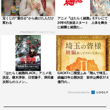
この世界（体）を襲う脅威がやってくる。その時、体の中
ではどんな攻防が繰り広げられているのか！？
迎え撃つのは白血球、赤血球、血小板…etc. 24時間365日
宝くじの“運任せ”から抜けた人だけ
アニメ『はたらく細胞』Eテレにて
変わる
24年4月放送スタート 人体を舞台
休みなく、はたらき続ける細胞たち。彼らにはそれぞれ性
に細菌と細胞た...
格と個性があり、葛藤し、成長し、友情や愛情を育んでい
PR(合同会社デジタルファーム )
く。
これは、細胞たちが身体を守るためにさまざまな細菌など
の脅威と戦う物語。
作品情報
「はたらく細胞BLACK」アニメ化
GACKT×二階堂ふみ「翔んで埼玉」
「はたらく細胞」
決定。榎木淳弥、日笠陽子、津田健
続編22年公開決定 前作は興収37.6
次郎らのコメン...
億円の...
原作：清水茜「はたらく細胞」（講談社「月刊少年シリウ
ス」所載）
Recommended by
監督：武内英樹
脚本：徳永友一