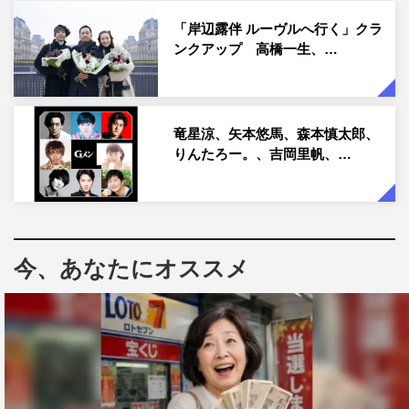
異的な成績を記録している。
「岸辺露伴 ルーヴルへ行く」クラ
ンクアップ 高橋一生、…
武内監督は今回の映画化に際し、「普段見ることのできな
い体内の世界では日々一体どんなことが起こっているの
か？ 細胞たちの日常を、笑いと学びにあふれた壮大なス
竜星涼、矢本悠馬、森本慎太郎、
ケールでお届けしたい」と意気込みを語っている。
りんたろー。、吉岡里帆、…
脚本は「かぐや様は告らせたい〜 天才たちの恋愛頭脳
戦〜」「カイジ ファイナルゲーム」など20億超え作品を
手掛け、武内監督とは「翔んで埼玉」でタッグを組んだ徳
永友一。大ヒットコンビが笑いとアクションたっぷりに、
今、あなたにオススメ
ロマンチックでドラマチックな「はたらく細胞」ワールド
を作り上げる。
武内監督のコメントは下記に掲載。
武内英樹監督 コメント