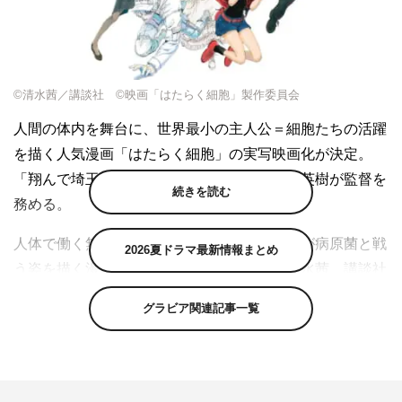
©清水茜／講談社 ©映画「はたらく細胞」製作委員会
人間の体内を舞台に、世界最小の主人公＝細胞たちの活躍
を描く人気漫画「はたらく細胞」の実写映画化が決定。
「翔んで埼玉」「テルマエ・ロマエ」の武内英樹が監督を
続きを読む
務める。
人体で働く無数の細胞たちを擬人化し、彼らが病原菌と戦
2026夏ドラマ最新情報まとめ
う姿を描く漫画「はたらく細胞」（著者：清水茜、講談社
「月刊少年シリウス」所載）が原作。斬新かつユニークな
グラビア関連記事一覧
設定が話題を呼び、「このマンガがすごい! 2016」オトコ
編第7位、2017年にはフランスの新聞「ル・モンド」の
「この夏推薦する図書リスト」に選出されるなど、世界中
で注目を集めた。