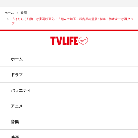
ホーム
映画
「はたらく細胞」が実写映画化！「翔んで埼玉」武内英樹監督×脚本・徳永友一が再タッ
グ
ホーム
ドラマ
バラエティ
アニメ
音楽
映画