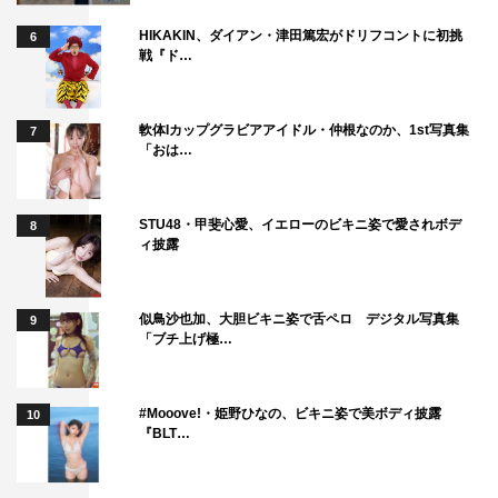
HIKAKIN、ダイアン・津田篤宏がドリフコントに初挑
6
戦『ド…
軟体Iカップグラビアアイドル・仲根なのか、1st写真集
7
「おは…
STU48・甲斐心愛、イエローのビキニ姿で愛されボデ
8
ィ披露
似鳥沙也加、大胆ビキニ姿で舌ペロ デジタル写真集
9
「ブチ上げ極…
#Mooove!・姫野ひなの、ビキニ姿で美ボディ披露
10
『BLT…