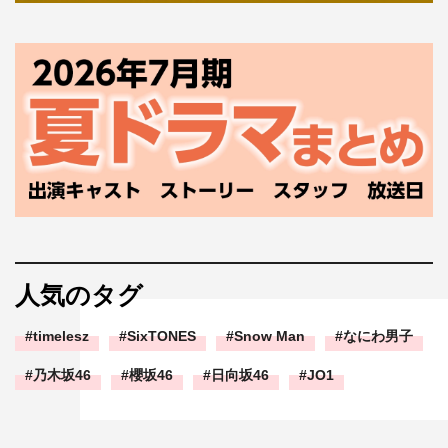
人気のタグ
timelesz
SixTONES
Snow Man
なにわ男子
乃木坂46
櫻坂46
日向坂46
JO1