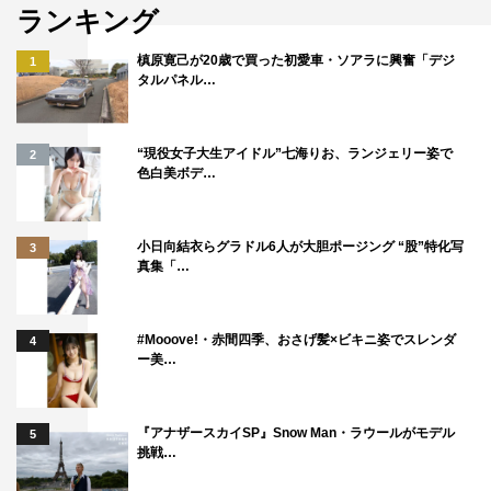
ランキング
配給：ワーナー・ブラザース映画
槙原寛己が20歳で買った初愛車・ソアラに興奮「デジ
©清水茜／講談社 ©映画「はたらく細胞」製作委員会
1
タルパネル…
“現役女子大生アイドル”七海りお、ランジェリー姿で
2
色白美ボデ…
はたらく細胞
武内英樹
小日向結衣らグラドル6人が大胆ポージング “股”特化写
3
真集「…
#Mooove!・赤間四季、おさげ髪×ビキニ姿でスレンダ
4
ー美…
『アナザースカイSP』Snow Man・ラウールがモデル
5
挑戦…