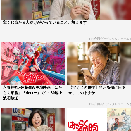
「はたらく細胞」という原作を実写でというお話を聞いた
時の驚きとワクワクは今でも鮮明に覚えています。普段見
ることのできない体内の世界では日々一体どんなことが起
宝くじ当たる人だけがやっていること、教えます
こっているのか？ そんな細胞たちの日常を、笑いと学び
にあふれた壮大なスケールでお届けしたいと思っていま
PR(合同会社デジタルファーム )
す。
この作品を監督することが決まってからは、私自身も普段
の生活で自分の体内の細胞たちのことを意識するようにな
りました。
たくさんの“はたらく仲間”たちと共に全力で作品を作って
まいります。ぜひ、ご期待ください。
永野芽郁×佐藤健W主演映画「はた
【宝くじの裏技】当たる側に回る
らく細胞」『金ロー』で1・30地上
か、このままか
STORY
波初放送 | ...
PR(合同会社デジタルファーム )
人間一人あたりの細胞の数は、およそ37兆個！ 体内には
細胞の数だけ“命を守る”ための仕事とドラマがある！！
肺炎球菌、スギ花粉症、インフルエンザ、すり傷…次々と