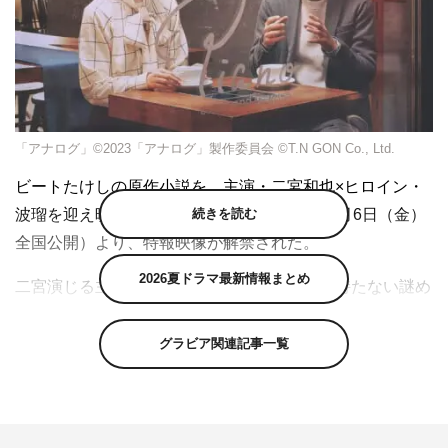
「アナログ」©︎2023「アナログ」製作委員会 ©︎T.N GON Co., Ltd.
ビートたけしの原作小説を、主演・二宮和也×ヒロイン・
続きを読む
波瑠を迎え映像化する映画「アナログ」（10月6日（金）
全国公開）より、特報映像が解禁された。
2026夏ドラマ最新情報まとめ
二宮演じる主人公の悟と、波瑠演じる携帯を持たない謎め
いた女性・みゆき。喫茶店で出会った2人が交わした、た
った一つの大切な約束。「毎週木曜日に、この場所で会い
グラビア関連記事一覧
ましょう」。携帯電話で気軽に連絡が取れる現代に、あえ
て連絡先を交換せずに、週に一度だけ“会うこと”を大切に
してゆっくりと関係を紡いでいく。