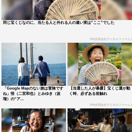
同じ宝くじなのに、当たる人と外れる人の違い実は“ここ”でした
作品情報
PR(合同会社デジタルファーム )
映画「アナログ」
2023年10月6日（金）全国公開
出演：二宮和也 波瑠
原作：ビートたけし「アナログ」（集英社文庫）
監督：タカハタ秀太
「Google Mapのない旅は冒険です
【当選した人が暴露】宝くじ運が動
脚本：港岳彦
ね」悟（二宮和也）とみゆき（波
く時、必ずある前触れ
瑠）の“ア...
PR(合同会社デジタルファーム )
製作：「アナログ」製作委員会
制作プロダクション：アスミック・エース AOI Pro.
配給：アスミック・エース＝東宝