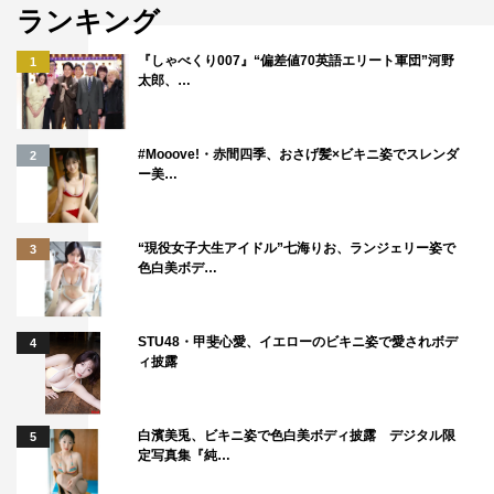
ランキング
『しゃべくり007』“偏差値70英語エリート軍団”河野
1
太郎、…
#Mooove!・赤間四季、おさげ髪×ビキニ姿でスレンダ
2
ー美…
“現役女子大生アイドル”七海りお、ランジェリー姿で
3
色白美ボデ…
STU48・甲斐心愛、イエローのビキニ姿で愛されボデ
4
ィ披露
白濱美兎、ビキニ姿で色白美ボディ披露 デジタル限
5
定写真集『純…