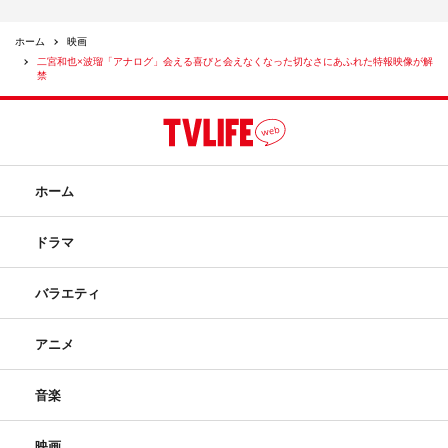
ホーム
映画
二宮和也×波瑠「アナログ」会える喜びと会えなくなった切なさにあふれた特報映像が解
禁
ホーム
ドラマ
バラエティ
アニメ
音楽
映画