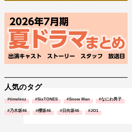
人気のタグ
timelesz
SixTONES
Snow Man
なにわ男子
乃木坂46
櫻坂46
日向坂46
JO1