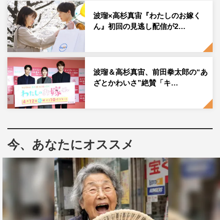
とみゆき。しかし、幸せの真っただ中、みゆきが突然姿を
波瑠×高杉真宙『わたしのお嫁く
ん』初回の見逃し配信が2…
消してしまう。みゆきはなぜ消えたのか。悟の涙の理由と
は。
特報映像
波瑠＆高杉真宙、前田拳太郎の“あ
ざとかわいさ”絶賛「キ…
今、あなたにオススメ