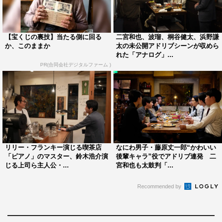
公式サイト :
analog-movie.com
公式twitter : @analog_movie
公式Instagram : @analog_movie
【宝くじの裏技】当たる側に回る
二宮和也、波瑠、桐谷健太、浜野謙
か、このままか
太の未公開アドリブシーンが収めら
れた「アナログ」...
©2023「アナログ」製作委員会 ©2023 T.N GON Co., Ltd.
PR(合同会社デジタルファーム )
二宮和也
波瑠
リリー・フランキー演じる喫茶店
なにわ男子・藤原丈一郎“かわいい
「ピアノ」のマスター、鈴木浩介演
後輩キャラ”役でアドリブ連発 二
じる上司ら主人公・...
宮和也も太鼓判「...
Recommended by