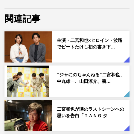
2人の恋愛を通じて描かれ、コロナ禍を経た今だからこそ
あらためて気づかされる、いつの時代も変わらない愛の原
関連記事
点＝“好きな人にただ会える喜び”を描いた、懐かしくて新
しいラブストーリー。二宮と波瑠は本作が初共演となる。
主演・二宮和也×ヒロイン・波瑠
そんな本作より、このたび特報映像が解禁となった。喫茶
でビートたけし初の書き下…
店「ピアノ」で偶然出会った悟とみゆき。ぎこちなく自己
紹介をしあうせりふと共に、デザイン会社に勤める悟の姿
と、小さな商社で働くみゆきの姿が映し出されていく。初
“ジャにのちゃんねる”二宮和也、
めて2人で食事をした帰り道、悟が「また、会えたりしま
中丸雄一、山田涼介、菊…
すか？」と思い切って連絡先を聞こうとすると、「私、携
帯持っていないんです」と打ち明けるみゆき。
2人は連絡先を交換する代わりに、“毎週木曜日に「ピア
二宮和也が涙のラストシーンへの
思いを告白「ＴＡＮＧ タ…
ノ」で会いましょう”という約束を交わす。毎週向かい合
って語り、さまざまなところに出向き、やがて海辺で手を
取り合う。かけがえのない時間を丁寧に積み重ねていく悟