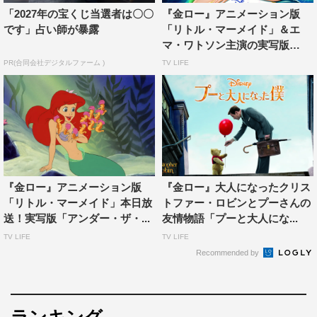
している巨匠アラン・メンケン。監督はアカデミー賞でア
「2027年の宝くじ当選者は〇〇
『金ロー』アニメーション版
ニメーションとして史上初めて作品賞にノミネートされた
です」占い師が暴露
「リトル・マーメイド」＆エ
「美女と野獣」でコンビを組んだゲイリー・トゥルースデ
マ・ワトソン主演の実写版
イルとカーク・ワイズ。日本語吹替は、当時の劇団四季の
「美...
PR(合同会社デジタルファーム )
TV LIFE
メンバーが担当。圧倒的な歌唱力と演技力は必見だ。
『金ロー』アニメーション版
『金ロー』大人になったクリス
「リトル・マーメイド」本日放
トファー・ロビンとプーさんの
送！実写版「アンダー・ザ・...
友情物語「プーと大人にな...
TV LIFE
TV LIFE
Recommended by
『金曜ロードショー』「プリンセスと魔法のキス」© 2023 Disney
Enterprises, Inc. All rights reserved.
ランキング