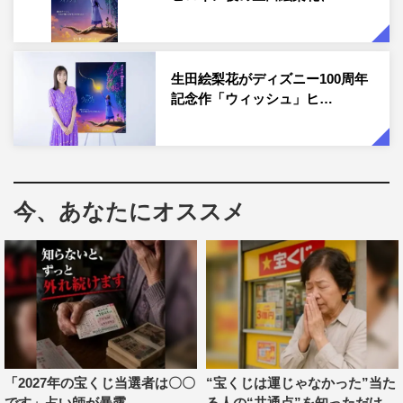
督を務め、本作では脚本も務めるジャレド・ブッシュ。オ
リジナルソングスは、自身が主役としても出演した舞台
『ハミルトン』で、トニー賞（オリジナル楽曲賞など）、
生田絵梨花がディズニー100周年
グラミー賞（最優秀ミュージカル・ショー・アルバム賞）
記念作「ウィッシュ」ヒ…
を受賞、今年公開されたディズニー映画「リトル・マーメ
イド」では巨匠アラン・メンケンと共に楽曲を担当したリ
ン＝マニュエル・ミランダ。
今、あなたにオススメ
「2027年の宝くじ当選者は〇〇
“宝くじは運じゃなかった”当た
です」占い師が暴露
る人の“共通点”を知っただけ