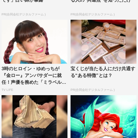
『金曜ロードショー』「ノートルダムの鐘」© 1996 Disney
Enterprises, Inc. All rights reserved.
PR(合同会社デジタルファーム )
PR(合同会社デジタルファーム )
11月24日（金）放送の「ノートルダムの鐘」は、何度も
映画化されたヴィクトル・ユーゴーの名作「ノートルダ
ム・ド・パリ」に着想を得て、「美女と野獣」のスタッフ
がアニメーション映画として製作。ノートルダム大聖堂に
幽閉された心優しき孤独な鐘つき男・カジモドの冒険を描
く感動のミュージカル・アニメーション。個性あふれるキ
3時のヒロイン・ゆめっちが
宝くじが当たる人にだけ共通す
ャラクター、アカデミー賞ノミネートの胸を打つ音楽、そ
『金ロー』アンバサダーに就
る“ある特徴”とは？
して、息をのむ美しい映像が織りなすディズニー・アニメ
任！声優を務めた「ミラベル
と...
ーションが誇る珠玉の名作となっている。
TV LIFE
PR(合同会社デジタルファーム )
音楽と作曲は、「リトル・マーメイド」（1989）、「美
女と野獣」（1991）、「アラジン」（1992）、「ポカホ
ンタス」（1995）のディズニー・アニメーションで、4作
続いてアカデミー賞で作曲賞と歌曲賞の2部門ずつを受賞