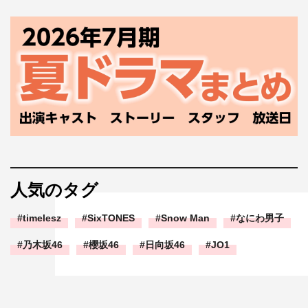
人気のタグ
timelesz
SixTONES
Snow Man
なにわ男子
乃木坂46
櫻坂46
日向坂46
JO1