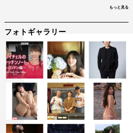
ウサギの新米警察官、ジュディ・ホップスの声を上戸彩、
もっと見る
キツネの詐欺師、ニック・ワイルドの声を森川智之が務め
る。
フォトギャラリー
『金曜ロードショー』「ズートピア」© 2023 Disney. All rights
reserved.
番組情報