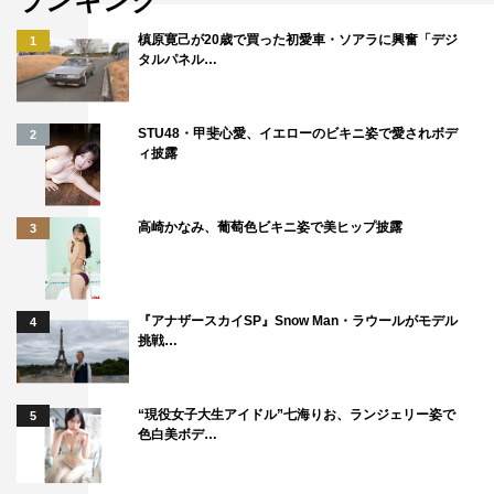
12月1日（金）放送の「プリンセスと魔法のキス」は、グ
リム童話「かえるの王さま」に、現代風のひとひねりを加
槙原寛己が20歳で買った初愛車・ソアラに興奮「デジ
1
タルパネル…
えたE・D・ベイカーによる児童小説「カエルになったお
姫様」を題材にディズニーがアニメーション化、1920年
代の米ニューオーリンズを舞台に、主人公の美しい少女テ
STU48・甲斐心愛、イエローのビキニ姿で愛されボデ
2
ィ披露
ィアナと、魔女の策略でカエルの姿に変えられてしまった
王子様の運命的なキスによって、不思議な水辺の冒険の旅
が繰り広げられる新しいロマンチック・ストーリー。
高崎かなみ、葡萄色ビキニ姿で美ヒップ披露
3
監督は、「リトル・マーメイド」「アラジン」「モアナと
伝説の海」などでコンビを組んだジョン・マスカー、ロ
『アナザースカイSP』Snow Man・ラウールがモデル
4
ン・クレメンツが務める。音楽は、ピクサー作品に多くの
挑戦…
曲を提供、「モンスターズ・インク」のテーマ曲「君がい
ないと」でアカデミー賞の歌曲賞を受賞している、シンガ
“現役女子大生アイドル”七海りお、ランジェリー姿で
5
ー・ソングライターのランディ・ニューマン。
色白美ボデ…
12月8日（金）放送の「ズートピア」の舞台は、さまざま