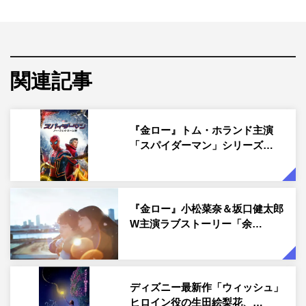
タッグを組んだ「金曜ロードショーで見たいディズニー長
編アニメーション映画」。たくさんの応募の中からリクエ
ストが多かった4作品が、11月17日（金）から4週連続で
一挙放送される。
関連記事
11月17日（金）放送の「ミラベルと魔法だらけの家」
は、「ズートピア」「モアナと伝説の海」のディズニーが
『金ロー』トム・ホランド主演
贈るミュージカル・ファンタジー。さまざまな魔法のギフ
「スパイダーマン」シリーズ…
トをもった家族の中で、たった1人だけ“魔法のギフト”を
もらえなかった“普通の女の子”ミラベルが、心の奥底に不
安を抱えながらも持ち前の明るさで前向きに過ごし、突然
『金ロー』小松菜奈＆坂口健太郎
訪れた家族の危機に敢然と立ち向かっていくというストー
W主演ラブストーリー「余…
リー。第94回アカデミー賞では、長編アニメーション作品
賞を受賞した。
監督はバイロン・ハワード（「塔の上のラプンツェル」
ディズニー最新作「ウィッシュ」
「ズートピア」などの監督）と、「ズートピア」で共同監
ヒロイン役の生田絵梨花、…