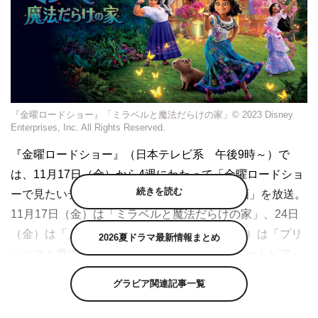
『金曜ロードショー』「ミラベルと魔法だらけの家」© 2023 Disney
Enterprises, Inc. All Rights Reserved.
『金曜ロードショー』（日本テレビ系 午後9時～）で
は、11月17日（金）から4週にわたって「金曜ロードショ
続きを読む
ーで見たいディズニー長編アニメーション映画」を放送。
11月17日（金）は「ミラベルと魔法だらけの家」、24日
（金）は「ノートルダムの鐘」、12月1日（金）は「プリ
2026夏ドラマ最新情報まとめ
ンセスと魔法のキス」、12月8日（金）は「ズートピア」
を送る。
グラビア関連記事一覧
金曜ロードショーとウォルト・ディズニー・カンパニーが