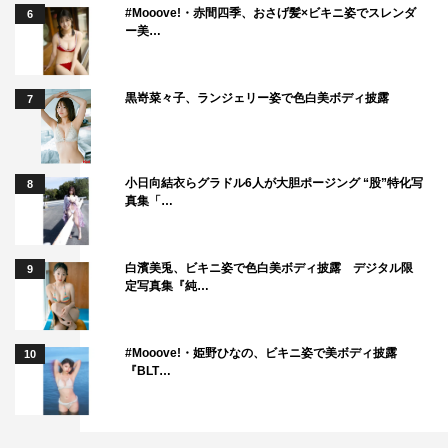
な動物たちがまるで人間のように服を着て、二本足で歩
#Mooove!・赤間四季、おさげ髪×ビキニ姿でスレンダ
6
ー美…
き、家族を持ち、通勤し、ハイテク機器を駆使して暮らし
ている楽園都市「ズートピア」。正義感が強く、立派な警
察官になることを夢見るウサギの新米警察官・ジュディ
黒嵜菜々子、ランジェリー姿で色白美ボディ披露
7
と、夢を忘れた皮肉屋の詐欺師のキツネ・ニック。ひょん
なことから、この正反対の性格の2人が手を組み事件に挑
む。
小日向結衣らグラドル6人が大胆ポージング “股”特化写
8
真集「…
監督は「塔の上のラプンツェル」のバイロン・ハワードと
「シュガー・ラッシュ」のリッチ・ムーア。音楽は、「カ
白濱美兎、ビキニ姿で色白美ボディ披露 デジタル限
9
ールじいさんの空飛ぶ家」でアカデミー賞作曲賞に輝くマ
定写真集『純…
イケル・ジアッチーノ。「ベイマックス」「アナと雪の女
王」「ボルト」などを手がけたディズニーを代表するクリ
#Mooove!・姫野ひなの、ビキニ姿で美ボディ披露
10
エイターたちが結集したディズニー渾身の感動のファンタ
『BLT…
ジー・アドベンチャーだ。
第89回アカデミーで長編アニメーション賞受賞。主人公、