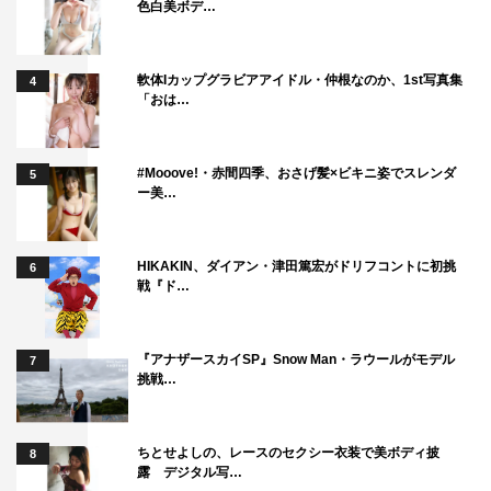
色白美ボデ…
軟体Iカップグラビアアイドル・仲根なのか、1st写真集
4
「おは…
#Mooove!・赤間四季、おさげ髪×ビキニ姿でスレンダ
5
ー美…
HIKAKIN、ダイアン・津田篤宏がドリフコントに初挑
6
戦『ド…
『アナザースカイSP』Snow Man・ラウールがモデル
7
挑戦…
ちとせよしの、レースのセクシー衣装で美ボディ披
8
露 デジタル写…