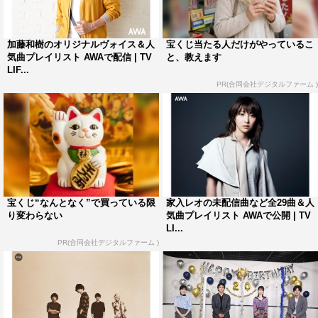
才能たちの音楽。』
プレイリストURL：
https://mf.awa.fm/2O9IBFJ
AWA：https://awa.fm/
加藤和樹のオリジナルヴォイス＆人
宝くじ当たる人だけがやっているこ
気曲プレイリスト AWAで配信 | TV
と、教えます
LIF...
映画「HELLO WORLD（ハロー・ワールド）」
PR(合同会社デジタルファーム )
9月20日（金）公開
監督：伊藤智彦
脚本：野崎まど
キャラクターデザイン：堀口悠紀子
アニメーション制作：グラフィニカ
宝くじ“なんとなく”で買っている限
家入レオの未配信曲など全29曲＆人
声優：北村匠海、松坂桃李、浜辺美波
り変わらない
気曲プレイリスト AWAで公開 | TV
LI...
配給：東宝
PR(合同会社デジタルファーム )
公式HP：
https://hello-world-movie.com
公式Twitter：@helloworld0920