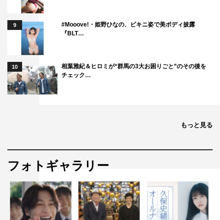
#Mooove!・姫野ひなの、ビキニ姿で美ボディ披露
9
『BLT…
相葉雅紀＆ヒロミが“群馬の3大お困りごと”のその後を
10
チェック…
もっと見る
フォトギャラリー