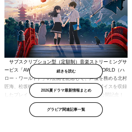
サブスクリプション型（定額制）音楽ストリーミングサ
ービス「AWA（アワ）」で、映画「HELLO WORLD（ハ
続きを読む
ロー・ワールド）」の公開を記念して、声優を務める北村
匠海、松坂桃李、浜辺美波によるオリジナルボイスを収録
2026夏ドラマ最新情報まとめ
したプレイリスト『映画「HELLO WORLD」公開記念！
映画を彩る、若き才能たちの音楽。』が公開された。
グラビア関連記事一覧
映画「HELLO WORLD」は、伊藤智彦監督が手掛ける
オリジナル劇場アニメーション。伊藤監督は、未来やテク