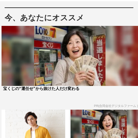
ノロジーへの深い造詣と確かな演出力を持ち合わせてお
り、2017年に手掛けた映画「劇場版 ソードアート・オン
今、あなたにオススメ
ライン -オーディナル・スケール-」が興行収入25億円（全
世界累計興収43億円）を突破する大ヒットを記録するな
ど、今注目を集める監督の一人。映画の脚本は、小説「バ
ビロン」シリーズ、「正解するカド」の鬼才・野崎まど、
キャラクターデザインに『けいおん！』の堀口悠紀子が集
結している。
公開されたプレイリストには、声優を務める北村匠海、
松坂桃李、浜辺美波が映画への想いを語ったオリジナルボ
宝くじの“運任せ”から抜けた人だけ変わる
イスと、映画のシーンに合わせて書き下ろされた
OKAMOTO’Sによる主題歌「新世界」、Official髭男
PR(合同会社デジタルファーム )
dism「イエスタデイ」、Nulbarich「Lost Game」などが
収録されている。
『映画「HELLO WORLD」公開記念！映画を彩る、若き