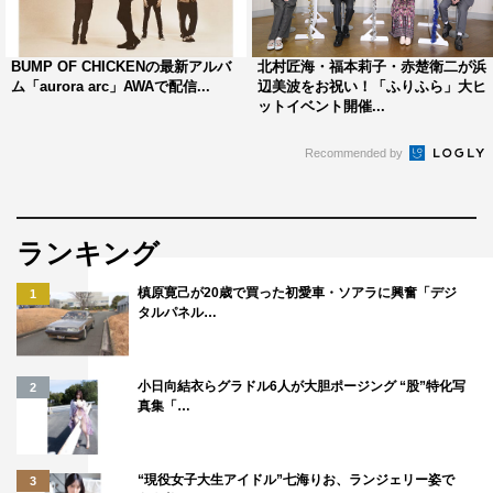
©2019「HELLO WORLD」製作委員会
BUMP OF CHICKENの最新アルバ
北村匠海・福本莉子・赤楚衛二が浜
ム「aurora arc」AWAで配信...
辺美波をお祝い！「ふりふら」大ヒ
ットイベント開催...
Recommended by
AWA
北村匠海
松坂桃李
ランキング
浜辺美波
槙原寛己が20歳で買った初愛車・ソアラに興奮「デジ
1
タルパネル…
小日向結衣らグラドル6人が大胆ポージング “股”特化写
2
真集「…
“現役女子大生アイドル”七海りお、ランジェリー姿で
3