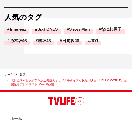
人気のタグ
timelesz
SixTONES
Snow Man
なにわ男子
乃木坂46
櫻坂46
日向坂46
JO1
ホーム
音楽
北村匠海＆松坂桃李＆浜辺美波のオリジナルボイスも収録！映画「HELLO WORLD」公
開記念プレイリスト AWAで公開
ホーム