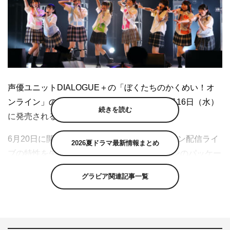
声優ユニットDIALOGUE＋の「ぼくたちのかくめい！オ
ンライン」の完全版ブルーレイディスクが9月16日（水）
続きを読む
に発売されることが決定した。
6月20日に開催されたこのライブは、オンライン配信ライ
2026夏ドラマ最新情報まとめ
ブの特性を生かした演出が評判となり、ファンのパッケー
ジ化を希望する声に応えるかたちでブルーレイ化が決定し
グラビア関連記事一覧
た。初回限定特典には、本編のライブCDが封入されるほ
か、キャスト打ち上げ映像と、ファンから要望の多かった
「トーク！トーク！トーク！」「パジャマdeパーティー」
「Domestic Force!!」の定点ダンス映像が収録されてい