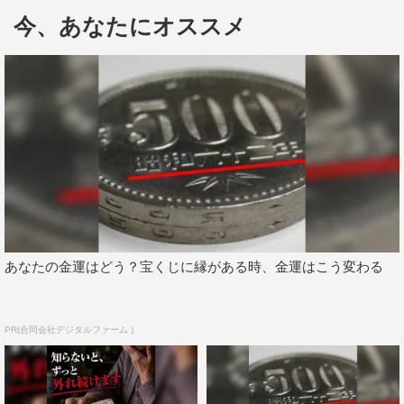
る。
今、あなたにオススメ
また、延期された1stライブ「ぼくたちのかくめい！」は9
月19日（土）になかのZERO大ホールで開催される予定。
さらに、8月下旬には新曲5曲の披露が決まっている。詳細
は7月28日（火）後9時から生放送される『DIALOGUE＋
BOX』で発表される予定。
Blu-ray情報
DIALOGUE＋1st LIVE「ぼくたちのかくめい！オンライ
ン」Blu-ray
あなたの金運はどう？宝くじに縁がある時、金運はこう変わる
発売日：2020年9月16日（水）
初回限定盤（Blu-ray＋CD）価格：6,500円＋税
PR(合同会社デジタルファーム )
＜初回限定特典＞
「ぼくたちのかくめい！オンライン」ライブCD