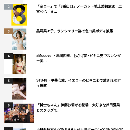
『金ロー』で「8番出口」ノーカット地上波初放送 二
2
宮和也「ま…
黒嵜菜々子、ランジェリー姿で色白美ボディ披露
3
#Mooove!・赤間四季、おさげ髪×ビキニ姿でスレンダ
4
ー美…
STU48・甲斐心愛、イエローのビキニ姿で愛されボデ
5
ィ披露
『博士ちゃん』伊藤沙莉が初登場 大好きな芦田愛菜
6
とのタッグで…
小日向結衣らグラドル6人が大胆ポージング “股”特化写