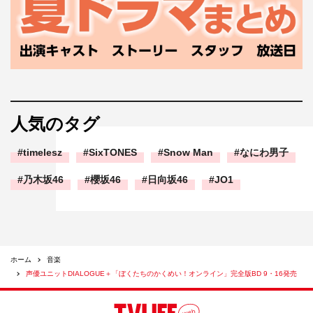
人気のタグ
timelesz
SixTONES
Snow Man
なにわ男子
乃木坂46
櫻坂46
日向坂46
JO1
ホーム
音楽
声優ユニットDIALOGUE＋「ぼくたちのかくめい！オンライン」完全版BD 9・16発売