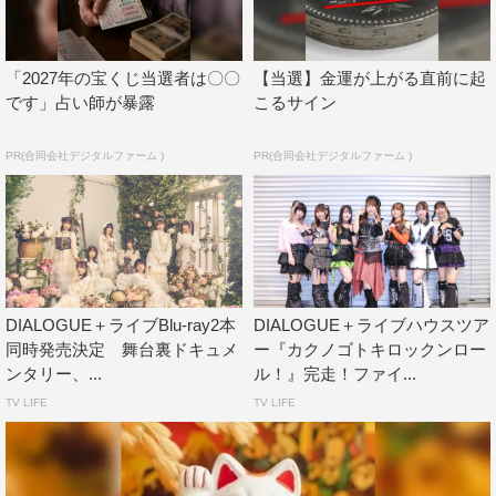
＜映像特典＞
キャスト打ち上げ放送
「2027年の宝くじ当選者は〇〇
【当選】金運が上がる直前に起
定点ダンス映像「トーク！トーク！トーク！」「パジャマ
です」占い師が暴露
こるサイン
deパーティー」「Domestic Force!!」
PR(合同会社デジタルファーム )
PR(合同会社デジタルファーム )
アイドル
DIALOGUE＋ライブBlu-ray2本
DIALOGUE＋ライブハウスツア
同時発売決定 舞台裏ドキュメ
ー『カクノゴトキロックンロー
ンタリー、...
ル！』完走！ファイ...
TV LIFE
TV LIFE