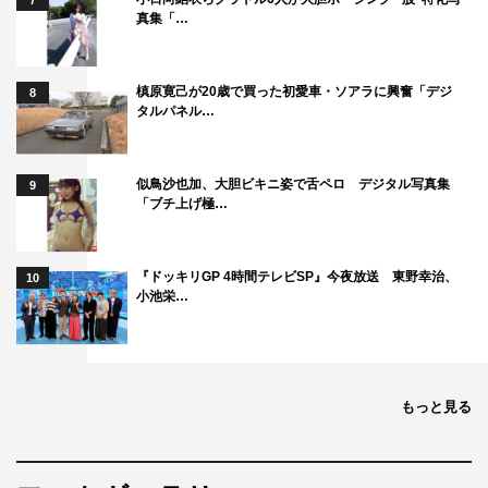
7
真集「…
槙原寛己が20歳で買った初愛車・ソアラに興奮「デジ
8
タルパネル…
似鳥沙也加、大胆ビキニ姿で舌ペロ デジタル写真集
9
「ブチ上げ極…
『ドッキリGP 4時間テレビSP』今夜放送 東野幸治、
10
小池栄…
もっと見る