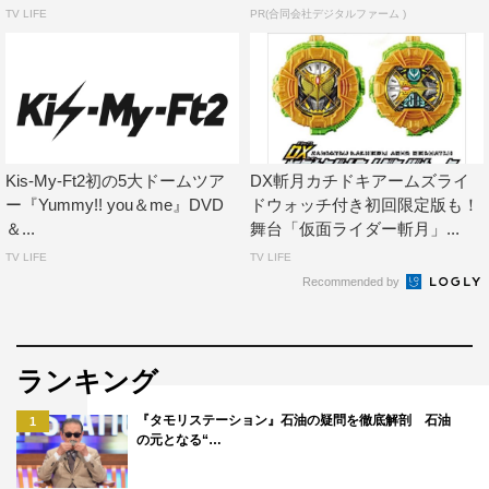
TV LIFE
PR(合同会社デジタルファーム )
Kis-My-Ft2初の5大ドームツア
DX斬月カチドキアームズライ
ー『Yummy!! you＆me』DVD
ドウォッチ付き初回限定版も！
＆...
舞台「仮面ライダー斬月」...
TV LIFE
TV LIFE
Recommended by
ランキング
『タモリステーション』石油の疑問を徹底解剖 石油
1
の元となる“…