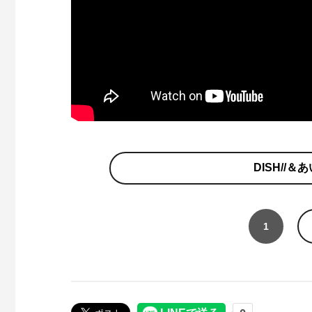
DISH//
1