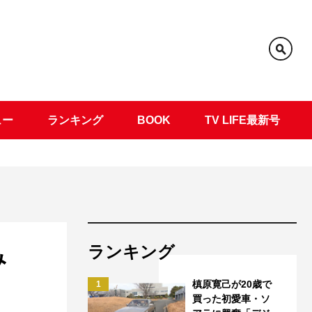
ュー
ランキング
BOOK
TV LIFE最新号
ランキング
み
槙原寛己が20歳で
1
買った初愛車・ソ