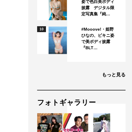
姿で色白美ボディ
披露 デジタル限
、
定写真集『純…
#Mooove!・姫野
10
ひなの、ビキニ姿
で美ボディ披露
『BLT…
もっと見る
フォトギャラリー