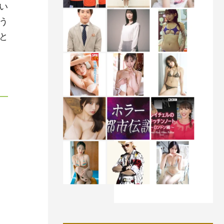
い
う
と