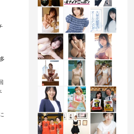
チ
多
回
べ
に