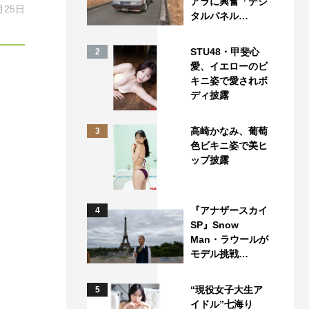
アラに興奮「デジ
月25日
タルパネル…
STU48・甲斐心
2
愛、イエローのビ
キニ姿で愛されボ
ディ披露
高崎かなみ、葡萄
3
色ビキニ姿で美ヒ
ップ披露
『アナザースカイ
4
SP』Snow
Man・ラウールが
モデル挑戦…
“現役女子大生ア
5
イドル”七海り