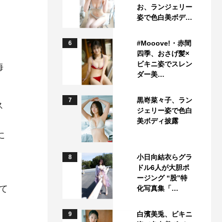
お、ランジェリー
姿で色白美ボデ…
#Mooove!・赤間
6
四季、おさげ髪×
ビキニ姿でスレン
海
ダー美…
黒嵜菜々子、ラン
7
ス
ジェリー姿で色白
美ボディ披露
に
小日向結衣らグラ
8
ドル6人が大胆ポ
。
ージング “股”特
て
化写真集「…
。
白濱美兎、ビキニ
9