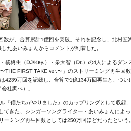
再生回数が、合算累計1億回を突破。それを記念し、北村匠
供したあいみょんからコメントが到着した。
.）・橘柊生（DJ/Key.）・泉大智（Dr.）の4人によるダン
THE FIRST TAKE ver.〜」のストリーミング再生回数
は4239万回を記録し、合算で1億134万回再生と、つい
ド会社調べ）。
ングル『僕たちがやりました』のカップリングとして収録
してきた、シンガーソングライター・あいみょんによっ
リーミング再生回数としては250万回ほどだったという