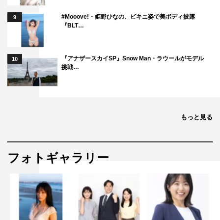
#Mooove!・姫野ひなの、ビキニ姿で美ボディ披露
『15ヵ月連続 福山雅治 デビュー30周年特集』
9
『BLT…
WOWOWライブ
【放送日時】
『アナザースカイSP』Snow Man・ラウールがモデル
10
「福山雅治 90’s Live Selection Vol.1」
挑戦…
WE’RE BROS.TOUR’98 〜LIKE A HURRICANE〜 LIVE &
DOCUMENT
2020年10月18日（日）後5・00〜
もっと見る
「福山雅治 90’s Live Selection Vol.2」
ACOUSTIC SPECIAL – SING A SONG – 1
フォトギャラリー
2020年11月8日（日）後8・00〜
「福山雅治 90’s Live Selection Vol.3」
MAGNUM LIVE
2020年12月放送予定