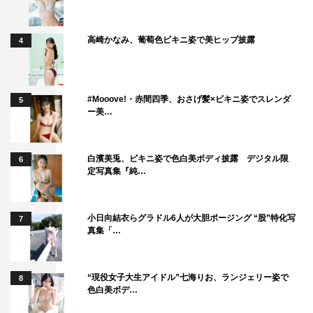
其の二 スコールしちゃって、もうヘブン〜フクヤマグナ
ム 六連発!!」から構成された「MAGNUM LIVE」。
高崎かなみ、葡萄色ビキニ姿で美ヒップ披露
4
現在はパシフィコ横浜の展示ホールで開催されている「福
山☆冬の大感謝祭」も、当時はまだ国立大ホールで行なわ
れていた。今ではおなじみのセンターステージとは違うス
#Mooove!・赤間四季、おさげ髪×ビキニ姿でスレンダ
5
ー美…
テージセット、アレンジの違う楽曲も新鮮に映る。
2000年に放送されて以来、実に20年ぶりの放送となる今
白濱美兎、ビキニ姿で色白美ボディ披露 デジタル限
6
作品で、20年たった今見てもまったく色あせることのない
定写真集『純…
福山の音楽に浸りながら、彼の進化を体感できるだろう。
さらに11月6日（金）には、『福山☆夏の大創業祭 2015
小日向結衣らグラドル6人が大胆ポージング “股”特化写
7
真集「…
稲佐山』もWOWOWで放送される。2015年に福山が故郷
長崎、稲佐山で開催したライブの模様だ。詳細は番組サイ
トを参照。
“現役女子大生アイドル”七海りお、ランジェリー姿で
8
色白美ボデ…
＜番組情報＞