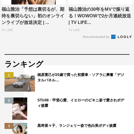
在にも通ずる彼のライブスタイルを感じることができる。
福山雅治「予想は裏切るが、期
福山雅治の30年をMVで振り返
久々の音楽活動を福山自身が楽しんでいることがうかがえ
待を裏切らない」初のオンライ
る！WOWOWで2か月連続放送
る、貴重なライブ映像だ。
ンライブが放送決定 | ...
| TV LIFE...
TV LIFE
TV LIFE
Recommended by
ランキング
槙原寛己が20歳で買った初愛車・ソアラに興奮「デジ
1
タルパネル…
STU48・甲斐心愛、イエローのビキニ姿で愛されボデ
2
ィ披露
12月に放送される第3弾は、1999年12月24日から31日に
黒嵜菜々子、ランジェリー姿で色白美ボディ披露
3
かけてパシフィコ横浜で開催された「福山☆冬の大感謝祭