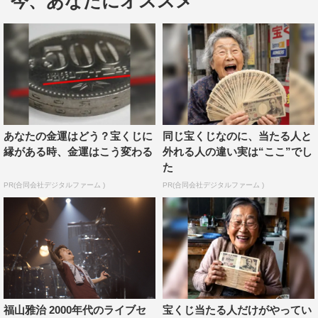
今、あなたにオススメ
1996年から1997年にかけて音楽活動はほぼ休止状態に。
シングル・アルバムのリリースもなく、ライブもファンク
ラブを対象とした1公演のみにとどまった。
その福山が、1998年は一気に音楽へとベクトルを振る。4
月にシングル「Heart」を発表したかと思うと、6月にはオ
リジナルアルバム『SING A SONG』をリリース。9月から
あなたの金運はどう？宝くじに
同じ宝くじなのに、当たる人と
満を持してスタートさせたのが、このツアーだ。音楽活動
縁がある時、金運はこう変わる
外れる人の違い実は“ここ”でし
を本格化させた福山の喜びまでもが伝わってくる、ヒット
た
曲満載のステージとなっている。
PR(合同会社デジタルファーム )
PR(合同会社デジタルファーム )
福山雅治 2000年代のライブセ
宝くじ当たる人だけがやってい