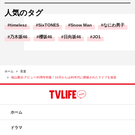
人気のタグ
timelesz
SixTONES
Snow Man
なにわ男子
乃木坂46
櫻坂46
日向坂46
JO1
ホーム
音楽
福山雅治 デビュー30周年特集！10月からは90年代に開催されたライブを放送
ホーム
ドラマ