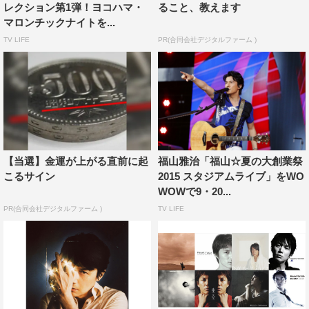
レクション第1弾！ヨコハマ・
ること、教えます
マロンチックナイトを...
TV LIFE
PR(合同会社デジタルファーム )
そして、11月8日（日）に放送される第2弾は、1998年に
青山スパイラルホールでアルバム発売を記念して開催され
た「SING A SONG」。2年半ぶりとなったこのライブは、
【当選】金運が上がる直前に起
福山雅治「福山☆夏の大創業祭
ボーカル＆アコースティックギター福山、ギター吉川忠
こるサイン
2015 スタジアムライブ」をWO
英、パーカッション三沢またろうの3人による、シンプル
WOWで9・20...
なアコースティック編成で行われた。
PR(合同会社デジタルファーム )
TV LIFE
招待客に加え、ステージ上の出演者にもアルコールが振る
舞われ、リラックスした中で進行していくという、今では
なかなか見ることのできないスタイル。MCでは、福山を
支えるスタッフからの質問にステージ上で答えるなど、現