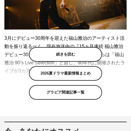
3月にデビュー30周年を迎えた福山雅治のアーティスト活
動を振り返るべく、現在放送中の『15ヵ月連続 福山雅治
続きを読む
デビュー30周年特集』（WOWOW）。10月からは「福山
雅治 90’s Live Selection」と題し、90年代に開催されたラ
イブが3カ月連続で放送されることがわかった。
2026夏ドラマ最新情報まとめ
10月18日（日）に放送される第1弾は、1998年に全29カ
所37公演が行なわれ、8万6033人を動員した全国ホールツ
グラビア関連記事一覧
アー「WE’RE BROS. TOUR ’98 〜LIKE A
HURRICANE〜」の東京国際フォーラム公演。
すでにヒット曲を量産する一方で、主演ドラマなどを通じ
て俳優としての一面も見せていた福山雅治だったが、