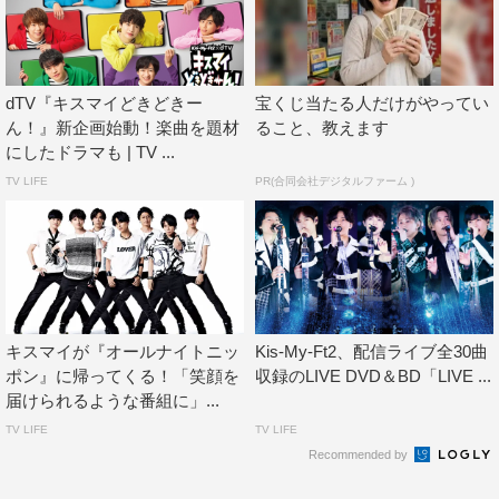
dTV『キスマイどきどきー
宝くじ当たる人だけがやってい
ん！』新企画始動！楽曲を題材
ること、教えます
にしたドラマも | TV ...
TV LIFE
PR(合同会社デジタルファーム )
キスマイが『オールナイトニッ
Kis-My-Ft2、配信ライブ全30曲
ポン』に帰ってくる！「笑顔を
収録のLIVE DVD＆BD「LIVE ...
届けられるような番組に」...
TV LIFE
TV LIFE
Recommended by