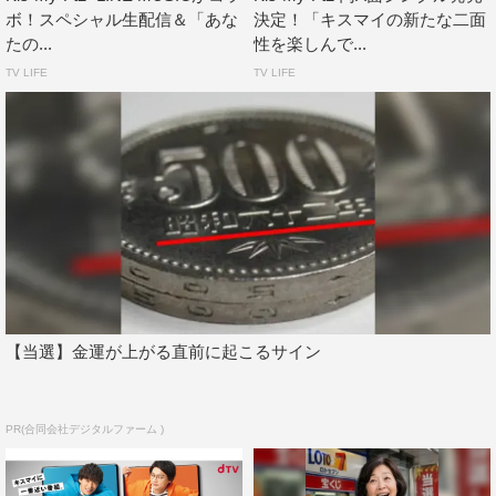
ボ！スペシャル生配信＆「あな
決定！「キスマイの新たな二面
たの...
性を楽しんで...
TV LIFE
TV LIFE
【当選】金運が上がる直前に起こるサイン
PR(合同会社デジタルファーム )