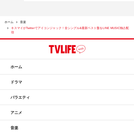
ホーム
音楽
キスマイがTwitterでアイコンジャック！全シングル&最新ベスト盤をLINE MUSIC独占配
信
ホーム
ドラマ
バラエティ
アニメ
音楽