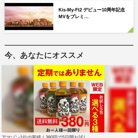
Kis-My-Ft2レーベル公式サイト：
https://avex.jp/kismyft2/
Kis-My-Ft2 デビュー10周年記念
Kis-My-Ft2公式サイト：https://www.johnnys-net.jp/page?
MVをプレミ…
id=artistTop&artist=17
今、あなたにオススメ
Kis-My-Ft2
アマゾン1位の実績！380円で5日間お試し。