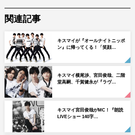
することで、8月10日（火）にユーザーのTwitterのアイコ
ンが10周年のKis-My-Ft2を応援するスペシャル仕様に変化
関連記事
する。
ここだけの記念限定デザインは当日に明かされるとのこと
キスマイが『オールナイトニッポ
で、期待が高まる。詳細はTwitterキャンペーン特設サイト
ン』に帰ってくる！「笑顔…
を参照。さらに、LINE MUSICオフィシャルTwitterでは、
毎朝10時にメンバーのソロショットを使用したカウントダ
ウン画像を公開中とのことで、こちらも見逃せない。
キスマイ横尾渉、宮田俊哉、二階
WEB
堂高嗣、千賀健永が『ラヴ…
Twitterキャンペーン特設サイト：https://kis-my-
ft2linemusic.beluga.tokyo/
キスマイ宮田俊哉がMC！『朗読
LINE MUSIC公式Twitter：
LIVEショー 140字…
https://twitter.com/LINEMUSIC_JP
LINE MUSIC公式サイト：
https://music.line.me/about/