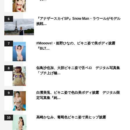
『アナザースカイSP』Snow Man・ラウールがモデル
6
挑戦…
#Mooove!・姫野ひなの、ビキニ姿で美ボディ披露
7
『BLT…
似鳥沙也加、大胆ビキニ姿で舌ペロ デジタル写真集
8
「ブチ上げ極…
白濱美兎、ビキニ姿で色白美ボディ披露 デジタル限
9
定写真集『純…
高崎かなみ、葡萄色ビキニ姿で美ヒップ披露
10