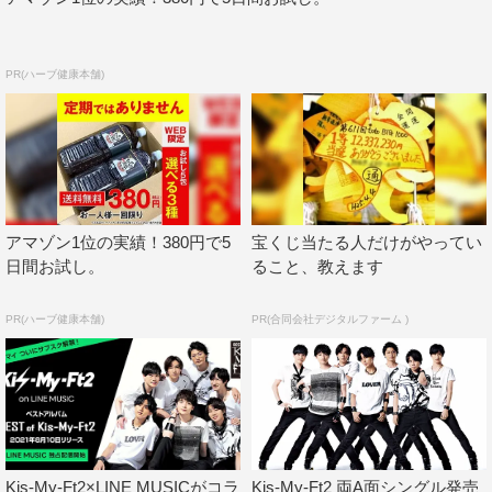
PR(ハーブ健康本舗)
アマゾン1位の実績！380円で5
宝くじ当たる人だけがやってい
日間お試し。
ること、教えます
PR(ハーブ健康本舗)
PR(合同会社デジタルファーム )
Kis-My-Ft2×LINE MUSICがコラ
Kis-My-Ft2 両A面シングル発売