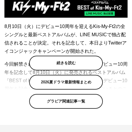
8月10日（火）にデビュー10周年を迎えるKis-My-Ft2の全
シングルと最新ベストアルバムが、LINE MUSICで独占配
信されることが決定。それを記念して、本日よりTwitterア
イコンジャックキャンペーンが開始された。
続きを読む
今回解禁される楽曲は全シングル曲に加え、デビュー10周
年を記念して8月10日（火）に発売されるベストアルバム
『BEST of Kis-My-Ft2』に収録される全66曲。デビュー10
2026夏ドラマ最新情報まとめ
周年を記念した期間限定での企画も予定されているとのこ
とだ。
グラビア関連記事一覧
これに先立ち、本日からKis-My-Ft2のデビュー10周年と
LINE MUSICでの楽曲配信を記念した、Twitter“アイコンジ
ャック”キャンペーンを開催。特設サイトからエントリー