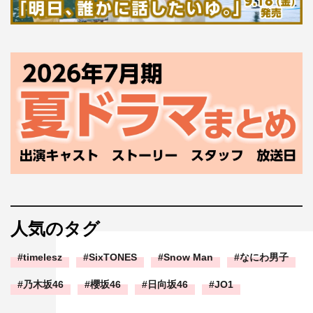
人気のタグ
timelesz
SixTONES
Snow Man
なにわ男子
乃木坂46
櫻坂46
日向坂46
JO1