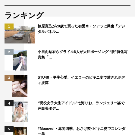
ランキング
槙原寛己が20歳で買った初愛車・ソアラに興奮「デジ
1
タルパネル…
小日向結衣らグラドル6人が大胆ポージング “股”特化写
2
真集「…
STU48・甲斐心愛、イエローのビキニ姿で愛されボデ
3
ィ披露
“現役女子大生アイドル”七海りお、ランジェリー姿で
4
色白美ボデ…
#Mooove!・赤間四季、おさげ髪×ビキニ姿でスレンダ
5
ー美…