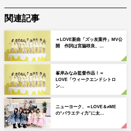
しいラブソング。メンバーが浴衣姿で出演していることで
も注目を集めているが、歌詞のテーマに沿い、終始白いワ
関連記事
ンピース姿で出演する佐々木の演技や表情も印象的な
MV
となっている。また、
MV
後半では、盛大に打ちあげられ
た花火に高揚感をかき立てられ、楽曲の世界観に引き込ま
＝LOVE新曲「ズッ友案件」MV公
れること必至の作品に仕上がっている。
開 作詞は宮脇咲良、…
Type-C（CD+DVD）
に収録される「祝祭」
（W
センタ
ー：大場花菜、野口衣織
）
の
MV
も、近日中に公開予定。
5
周年に向けて躍進する＝
LOVE
の今後の活動からますます
峯岸みなみ監督作品！＝
LOVE「ウィークエンドシトロ
目が離せない。
ン…
＝LOVE「夏祭り恋慕う」MV
ニューヨーク、＝LOVE＆≠ME
の“バラエティ力”に太…