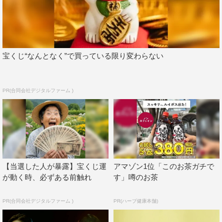
公式Twitter：
https://twitter.com/equal_love_12
この記事の写真
宝くじ“なんとなく”で買っている限り変わらない
PR(合同会社デジタルファーム )
【当選した人が暴露】宝くじ運
アマゾン1位「このお茶ガチで
が動く時、必ずある前触れ
す」噂のお茶
PR(合同会社デジタルファーム )
PR(ハーブ健康本舗)
＝LOVE
佐々木舞香
宮脇咲良