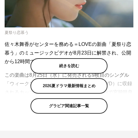
夏祭り恋慕う
佐々木舞香がセンターを務める＝LOVEの新曲「夏祭り恋
慕う」のミュージックビデオが8月23日に解禁され、公開
から12時間で
10
万回再生を突破した。
続きを読む
この楽曲は8月25日（水）に発売される9枚目のシングル
「ウィークエンドシトロン」
Type-B（CD
＋
DVD）に
収録
2026夏ドラマ最新情報まとめ
されるカップリング曲。同じくカップリング曲で宮脇咲良
と村重杏奈（HKT48）が共作で作詞を担当した「ズッ友
グラビア関連記事一覧
案件」に続いてMVが公開された。
佐々木舞香がセンターを務める「夏祭り恋慕う」は、「夏
祭り」をテーマにした＝
LOVE
では珍しい男性目線の初々