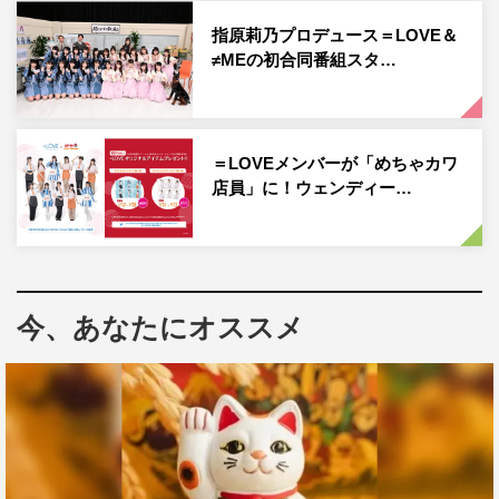
指原莉乃プロデュース＝LOVE＆
≠MEの初合同番組スタ…
＝LOVEメンバーが「めちゃカワ
店員」に！ウェンディー…
今、あなたにオススメ
リリース情報
＝LOVE「ウィークエンドシトロン」
2021年8月25日（水）発売
＝LOVEオフィシャルHP：
https://equal-love.jp/