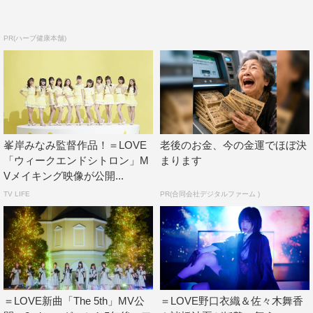
PR(ハーブ健康本舗)
峯岸みなみ監督作品！＝LOVE
老後のお金、今の金運でほぼ決
「ウィークエンドシトロン」M
まります
Vメイキング映像が公開...
TV LIFE
PR(合同会社デジタルファーム )
＝LOVE新曲「The 5th」MV公
＝LOVE野口衣織＆佐々木舞香