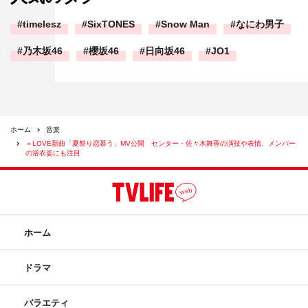
timelesz
SixTONES
Snow Man
なにわ男子
乃木坂46
櫻坂46
日向坂46
JO1
ホーム
音楽
＝LOVE新曲「夏祭り恋慕う」MV公開 センター・佐々木舞香の演技や表情、メンバー
の浴衣姿にも注目
ホーム
ドラマ
バラエティ