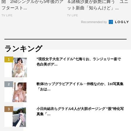
開 2ndシングルから5年後のア
＆諸橋沙夏が妖艶に舞う ユニ
フタースト...
ット新曲「知らんけど」...
TV LIFE
TV LIFE
Recommended by
ランキング
“現役女子大生アイドル”七海りお、ランジェリー姿で
1
色白美ボデ…
軟体Iカップグラビアアイドル・仲根なのか、1st写真集
2
「おは…
小日向結衣らグラドル6人が大胆ポージング “股”特化写
3
真集「…