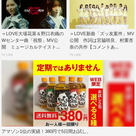
指原莉乃
村重杏奈
＝LOVE大場花菜＆野口衣織の
＝LOVE新曲「ズッ友案件」MV
Wセンター曲「祝祭」MV公
公開 作詞は宮脇咲良、村重杏
開 ミュージカルテイスト...
奈の共作【コメントあ...
TV LIFE
TV LIFE
アマゾン1位の実績！380円で5日間お試し。