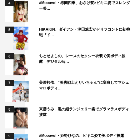
#Mooove!・赤間四季、おさげ髪×ビキニ姿でスレンダ
4
ー美…
HIKAKIN、ダイアン・津田篤宏がドリフコントに初挑
5
戦『ド…
ちとせよしの、レースのセクシー衣装で美ボディ披
6
露 デジタル写…
美澄衿依、“美脚戦士えりいちゃん”に変身してマシュ
7
マロボディ…
東雲うみ、黒の紐ランジェリー姿でグラマラスボディ
8
披露
#Mooove!・姫野ひなの、ビキニ姿で美ボディ披露
9