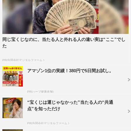
V6
Best Album『（タイトル未定）』
2021年10月26日（火）発売
【初回盤A（4CD＋2DVD／4CD＋1Blu-ray）】
同じ宝くじなのに、当たる人と外れる人の違い実は“ここ”でし
価格：4,800円＋税
た
Disc-1〜2（CD）：シングル34曲＋「Full Circle」「クリ
PR(合同会社デジタルファーム )
ア」（全36曲収録予定）
アマゾン1位の実績！380円で5日間お試し。
Disc-3〜4（CD）：シングルカップリング＋アルバム曲
（全35曲収録予定）
Disc-5〜6（DVD）／Disc5（Blu-ray）：シングル32曲MV
PR(ハーブ健康本舗)
＋「Full Circle」MV＆メイキング
“宝くじは運じゃなかった”当たる人の“共通
点”を知っただけ
【初回盤B（4CD＋2DVD）】
価格：4,800円＋税
PR(合同会社デジタルファーム )