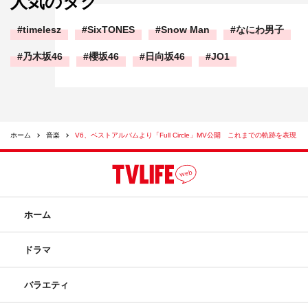
人気のタグ
timelesz
SixTONES
Snow Man
なにわ男子
乃木坂46
櫻坂46
日向坂46
JO1
ホーム
音楽
V6、ベストアルバムより「Full Circle」MV公開 これまでの軌跡を表現
ホーム
ドラマ
バラエティ