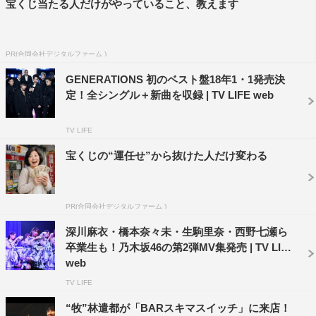
宝くじ当たる人だけがやっていること、教えます
受注期間：9月9日（木）後11・59まで
受注受付期間と同期間でV6ファンクラブ会員の皆様へア
ンケート
を実施
PR(合同会社デジタルファーム )
アンケート結果から上位楽曲をファンセレクト楽曲として
GENERATIONS 初のベスト盤18年1・1発売決
収録
定！全シングル＋新曲を収録 | TV LIFE web
「あなたのお名前」印字可能
豪華おまけ付き
TV LIFE
宝くじの“運任せ”から抜けた人だけ変わる
詳細：
https://shop.mu-mo.net/avx/sv/
list1?
jsiteid=VBES&categ_id=
8002192
PR(合同会社デジタルファーム )
深川麻衣・橋本奈々未・生駒里奈・西野七瀬ら
卒業生も！乃木坂46の第2弾MV集発売 | TV LIFE
web
TV LIFE
V6
三宅健
井ノ原快彦
“牧”林遣都が「BARスキマスイッチ」に来店！