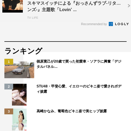
スキマスイッチによる『おっさんずラブ-リター
坂本昌行
岡田准一
森田剛
ンズ-』主題歌「Lovin’ ...
TV LIFE
長野博
Recommended by
ランキング
槙原寛己が20歳で買った初愛車・ソアラに興奮「デジ
1
タルパネル…
STU48・甲斐心愛、イエローのビキニ姿で愛されボデ
2
ィ披露
高崎かなみ、葡萄色ビキニ姿で美ヒップ披露
3