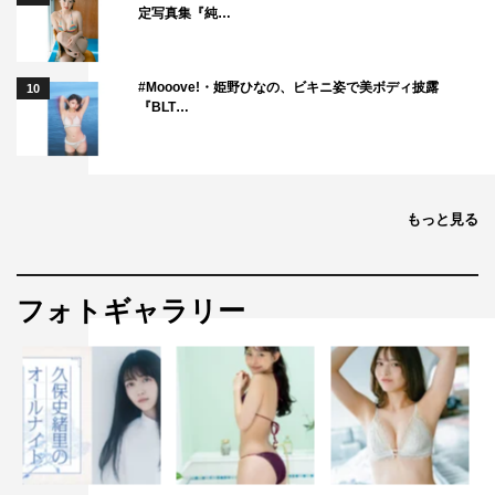
定写真集『純…
#Mooove!・姫野ひなの、ビキニ姿で美ボディ披露
10
『BLT…
もっと見る
フォトギャラリー