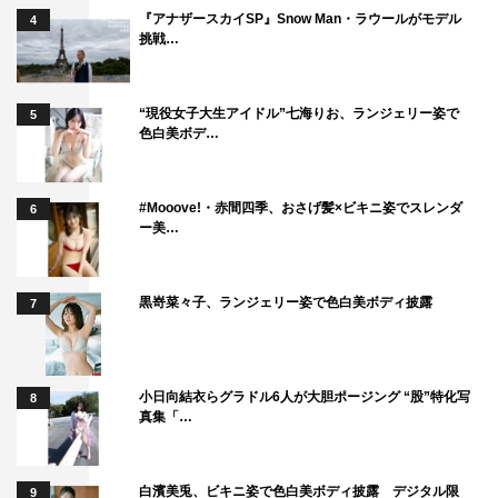
『アナザースカイSP』Snow Man・ラウールがモデル
4
挑戦…
“現役女子大生アイドル”七海りお、ランジェリー姿で
5
色白美ボデ…
#Mooove!・赤間四季、おさげ髪×ビキニ姿でスレンダ
6
ー美…
黒嵜菜々子、ランジェリー姿で色白美ボディ披露
7
小日向結衣らグラドル6人が大胆ポージング “股”特化写
8
真集「…
白濱美兎、ビキニ姿で色白美ボディ披露 デジタル限
9