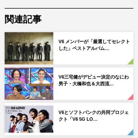
中庭を囲うように円形にセットされた6つの部屋をメンバ
ーが周回していく構成になっており、各部屋には過去作品
関連記事
で使用されたモチーフが登場。1周するごとに、モチーフ
が足されていき部屋が進化していく様子は、V6が歩んで
V6 メンバーが「厳選してセレクト
きたこれまでの軌跡を表現している。
した」ベストアルバム…
最後の一周では、さまざまな「色」が部屋を塗り替えてい
く中をメンバーが駆け抜けることにより「過去を塗り替え
る今の強さ」が描かれている。そして、クライマックスで
V6三宅健がデビュー決定のなにわ
は、カラフルな大量の紙吹雪の中で、6人が円になって圧
男子・大橋和也＆大西流…
巻のグループダンスを披露している。
また、ミュージックビデオの解禁とともにメンバーが400
曲以上の楽曲の中からセレクトしたアルバム収録曲も公開
V6とソフトバンクの共同プロジェ
クト「V6 5G LO…
された。
V6「Full Circle」ミュージックビデオ