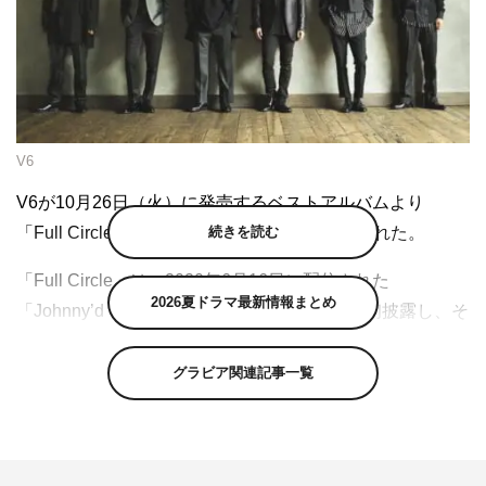
V6
V6が10月26日（火）に発売するベストアルバムより
続きを読む
「Full Circle」のミュージックビデオが公開された。
「Full Circle」は、2020年6月16日に配信された
2026夏ドラマ最新情報まとめ
「Johnny’d World Happy LIVE with YOU」で初披露し、そ
の後2020年11月1日に行われた25周年配信ライブでも披露
していたが、CD化されておらずファンから収録が待ち望
グラビア関連記事一覧
まれていた楽曲。解禁されたMVは「進み続け、辿りつい
た今」をコンセプトに、V6の過去と今の融合を表現した
作品となっている。