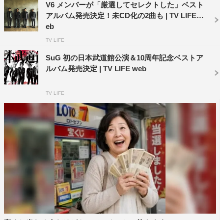
Disc-1〜2（CD）：シングル34曲＋「Full Circle」「クリ
V6 メンバーが「厳選してセレクトした」ベスト
ア」（全36曲収録予定）
アルバム発売決定！未CD化の2曲も | TV LIFE w
eb
Disc-3〜4（CD）：20th Century曲＋Coming Century曲
TV LIFE
（全34曲収録予定）
Disc-5〜6（DVD）：撮り下ろし特典映像
SuG 初の日本武道館公演＆10周年記念ベストア
ルバム発売決定 | TV LIFE web
【通常盤（3CD）】
価格：3,600円＋税
TV LIFE
Disc-1〜2（CD）：シングル34曲＋「Full Circle」「クリ
ア」（全36曲収録予定）
Disc-3（CD）：リアレンジ曲を数曲収録予定
【あなたのお名前入りスペシャルBOX盤】
CD＋DVD（CD9枚+DVD4枚）
CD＋Blu-ray（CD9枚+Blu-ray3枚）
価格：2万4,242円＋税