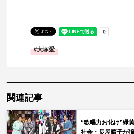
大塚愛
関連記事
“歌唱力お化け”緑
社会・長屋晴子が