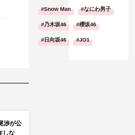
Snow Man
なにわ男子
乃木坂46
櫻坂46
日向坂46
JO1
2横尾渉が公
在しな