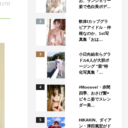
お、ランジェリー
月17日
姿で色白美ボデ…
軟体Iカップグラ
2
ビアアイドル・仲
根なのか、1st写
真集「おは…
小日向結衣らグラ
3
ドル6人が大胆ポ
ージング “股”特
化写真集「…
#Mooove!・赤間
4
四季、おさげ髪×
ビキニ姿でスレン
ダー美…
HIKAKIN、ダイア
5
ン・津田篤宏がド