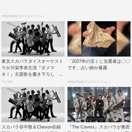
東京スカパラダイスオーケストラ
篠原涼子
PR(合同会社デジタルファーム )
東京スカパラダイスオーケスト
「2027年の宝くじ当選者は〇〇
ラが川栄李奈主演『ダメマ
です」占い師が暴露
ネ！』主題歌を書き下ろし
C...
TV LIFE
PR(合同会社デジタルファーム )
スカパラ谷中敦＆Chevon谷絹
『The Covers』スカパラが奥田