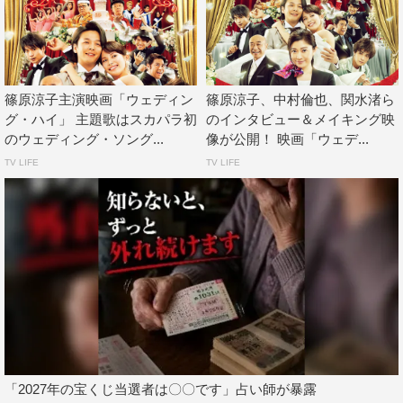
購入詳細：
https://tokyoska.lnk.to/kiminisachiare
この記事の写真
篠原涼子主演映画「ウェディン
篠原涼子、中村倫也、関水渚ら
グ・ハイ」 主題歌はスカパラ初
のインタビュー＆メイキング映
のウェディング・ソング...
像が公開！ 映画「ウェデ...
TV LIFE
TV LIFE
「2027年の宝くじ当選者は〇〇です」占い師が暴露