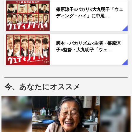
ー陣からスカパラが依頼を受けて制作された楽曲。作曲を
篠原涼子×バカリ×大九明子「ウェ
NARGO（Trumpet）、作詞を谷中敦（Baritone sax）が手
ディング・ハイ」に中尾…
掛け、ボーカルは茂木欣一（Drums）が担当した。
谷中は「メンバー一同、心から楽しんでレコーディングさ
せていただきました。『ウェディング・ハイ』をご覧にな
脚本・バカリズム×主演・篠原涼
った君にサチアレという気持ちでいっぱいです」とコメン
子×監督・大九明子「ウェ…
トしているとおり、まさに多幸感・祝祭感あふれる主題歌
となっている。
シングルCDは全3形態でリリースされるが、CDには表題
今、あなたにオススメ
曲の「君にサチアレ」のほかカップリング2曲を含んだ計3
曲を収録。カップリングのM3には、結婚式の定番曲であ
る「結婚行進曲（作曲：フェリックス・メンデルスゾー
ン）」をスカアレンジでカバーした「Wedding Ska～結婚
行進曲」が収録される。