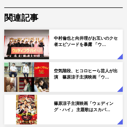
本作は、芸人、タレントとしても活躍するほか、向田邦子
賞やギャラクシー賞を受賞するなど、脚本家としても才能
関連記事
を発揮するバカリズムが脚本を担当。結婚式を舞台に次々
と巻き起こる問題をコミカルに描く。監督は「勝手にふる
えてろ」（2017）、「私をくいとめて」（2020）で東京
中村倫也と向井理がお互いのクセ
国際映画祭観客賞を受賞するなど、映画ファンから絶大の
者エピソードを暴露 「ウ…
支持を集める大九明子。
3年ぶりの映画主演となる篠原涼子は、新郎新婦のために
知恵と工夫で難題を解決していく“絶対にNOと言わない敏
空気階段、ヒコロヒーら芸人が出
演 篠原涼子主演映画「ウ…
腕ウェディングプランナー”中越真帆を演じる。さらに中
村倫也、関水渚、岩田剛典、向井理、高橋克実など、豪華
キャストが集結した。
篠原涼子主演映画「ウェディン
そんな本作の主題歌である「君にサチアレ」は、新郎新婦
グ・ハイ」 主題歌はスカパ…
だけでなく、結婚式に集う全ての人を祝福するような幸福
感あふれる主題歌にしたいという大九監督・プロデューサ