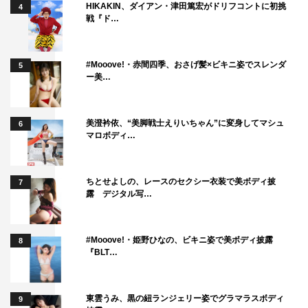
HIKAKIN、ダイアン・津田篤宏がドリフコントに初挑
4
戦『ド…
#Mooove!・赤間四季、おさげ髪×ビキニ姿でスレンダ
5
ー美…
美澄衿依、“美脚戦士えりいちゃん”に変身してマシュ
6
マロボディ…
ちとせよしの、レースのセクシー衣装で美ボディ披
7
露 デジタル写…
#Mooove!・姫野ひなの、ビキニ姿で美ボディ披露
8
『BLT…
東雲うみ、黒の紐ランジェリー姿でグラマラスボディ
9