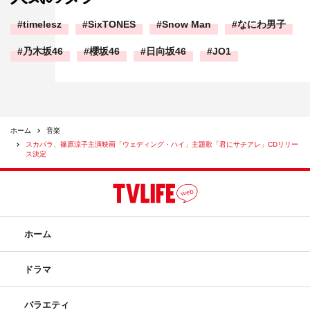
timelesz
SixTONES
Snow Man
なにわ男子
乃木坂46
櫻坂46
日向坂46
JO1
ホーム
音楽
スカパラ、篠原涼子主演映画「ウェディング・ハイ」主題歌「君にサチアレ」CDリリー
ス決定
ホーム
ドラマ
バラエティ