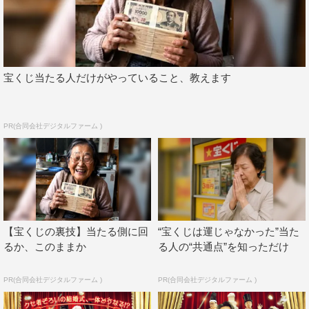
また、DVD、Blu-rayには「君にサチアレ」のミュージッ
クビデオに加え、昨年9月から12月にかけて開催された全
国ツアー「TOKYO SKA Treasure Hunt」から、10月22日
のZepp DiverCity（TOKYO）公演の模様を収録。この日
宝くじ当たる人だけがやっていること、教えます
の対バン相手であったMAN WITH A MISSIONからTokyo
TanakaとJean-Ken Johnnyを迎えてライブ初披露された
「S.O.S. [Share One Sorrow]」など、えりすぐりの9曲が
PR(合同会社デジタルファーム )
収録予定。そして、公開されたジャケット写真は、数々の
映画で描かれた、車の後部にいくつもの空き缶を結び付け
て、祝福を受けながら新郎新婦が「カランカラン♪」と幸
せの音を響かせて颯爽と走り去る
ブライダルカーがデザイ
ンされている。
【宝くじの裏技】当たる側に回
“宝くじは運じゃなかった”当た
商品情報
るか、このままか
る人の“共通点”を知っただけ
「君にサチアレ」
PR(合同会社デジタルファーム )
PR(合同会社デジタルファーム )
2022年3月9日（水）発売