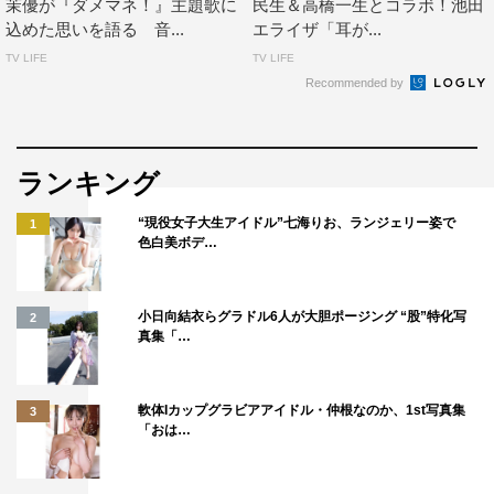
茉優が『ダメマネ！』主題歌に
民生＆高橋一生とコラボ！池田
込めた思いを語る 音...
エライザ「耳が...
TV LIFE
TV LIFE
Recommended by
ランキング
“現役女子大生アイドル”七海りお、ランジェリー姿で
1
色白美ボデ…
小日向結衣らグラドル6人が大胆ポージング “股”特化写
2
真集「…
軟体Iカップグラビアアイドル・仲根なのか、1st写真集
3
「おは…