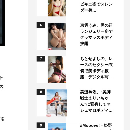
ビキニ姿でスレン
ダー美…
東雲うみ、黒の紐
6
ランジェリー姿で
グラマラスボディ
披露
、
ちとせよしの、レ
7
ースのセクシー衣
装で美ボディ披
露 デジタル写…
全
内
美澄衿依、“美脚
8
戦士えりいちゃ
ん”に変身してマ
シュマロボディ…
ng
#Mooove!・姫野
9