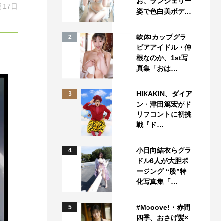
お、ランジェリー
月17日
姿で色白美ボデ…
軟体Iカップグラ
2
ビアアイドル・仲
根なのか、1st写
真集「おは…
HIKAKIN、ダイア
3
ン・津田篤宏がド
リフコントに初挑
戦『ド…
小日向結衣らグラ
4
ドル6人が大胆ポ
ージング “股”特
化写真集「…
#Mooove!・赤間
5
四季、おさげ髪×