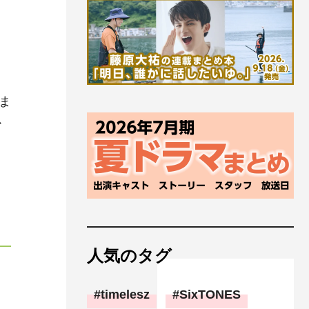
ま
心
し
人気のタグ
timelesz
SixTONES