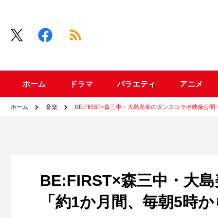
ホーム
ドラマ
バラエティ
アニメ
ホーム
音楽
BE:FIRST×森三中・大島美幸のダンスコラボ映像公
BE:FIRST×森三中・
「約1か月間、毎朝5時か