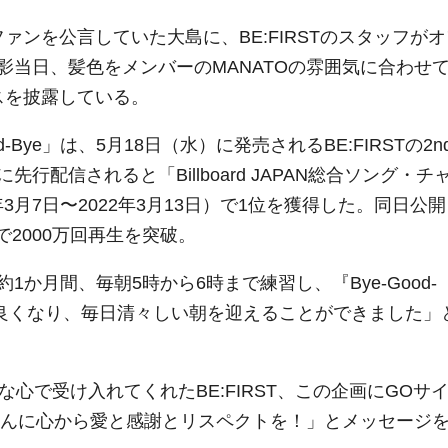
ファンを公言していた大島に、BE:FIRSTのスタッフが
影当日、髪色をメンバーのMANATOの雰囲気に合わせ
ンスを披露している。
Bye」は、5月18日（水）に発売されるBE:FIRSTの2n
行配信されると「Billboard JAPAN総合ソング・チ
22年3月7日〜2022年3月13日）で1位を獲得した。同日公
で2000万回再生を突破。
か月間、毎朝5時から6時まで練習し、『Bye-Good-
地良くなり、毎日清々しい朝を迎えることができました」
心で受け入れてくれたBE:FIRST、この企画にGOサ
フさんに心から愛と感謝とリスペクトを！」とメッセージ