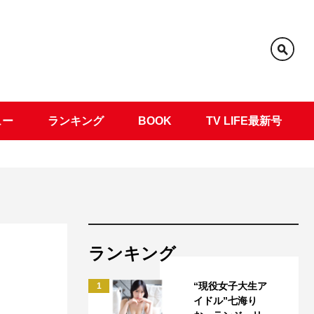
ュー
ランキング
BOOK
TV LIFE最新号
ランキング
“現役女子大生ア
1
イドル”七海り