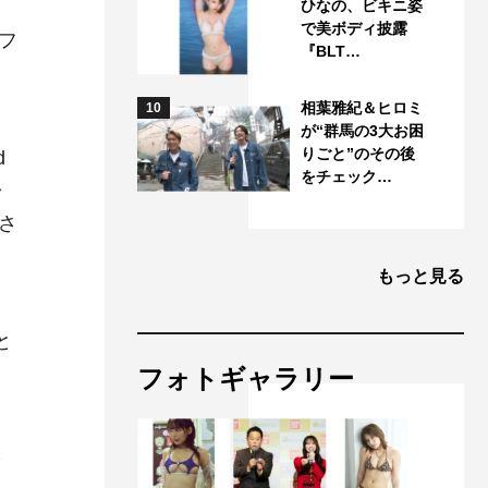
ひなの、ビキニ姿
で美ボディ披露
オフ
『BLT…
て
相葉雅紀＆ヒロミ
10
が“群馬の3大お困
りごと”のその後
d
をチェック…
ャ
開さ
もっと見る
と
フォトギャラリー
イ
を