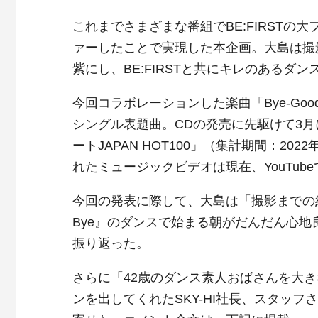
これまでさまざまな番組でBE:FIRSTの大
ァーしたことで実現した本企画。大島は撮
紫にし、BE:FIRSTと共にキレのあるダ
今回コラボレーションした楽曲「Bye-Good-
シングル表題曲。CDの発売に先駆けて3月に先
ートJAPAN HOT100」（集計期間：20
れたミュージックビデオは現在、YouTube
今回の発表に際して、大島は「撮影までの約1
Bye』のダンスで始まる朝がだんだん心
振り返った。
さらに「42歳のダンス素人おばさんを大きな
ンを出してくれたSKY-HI社長、スタッ