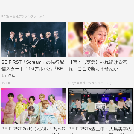
PR(合同会社デジタルファーム )
商品詳細：
https://shop.mu-mo.net/avx/sv/list2?
BE:FIRST「Scream」の先行配
【宝くじ落選】外れ続ける流
jsiteid=BMSG&artist_id=BEFIR
信スタート！1stアルバム『BE:
れ、ここで断ちませんか
販売リンク：
https://BEFIRST.lnk.to/BE_1
1』の...
TV LIFE
PR(合同会社デジタルファーム )
WEB
Official Website：
https://befirst.tokyo/
Official Twitter :
https://twitter.com/BEFIRSTofficial
Official Instagram :
https://www.instagram.com/befirst__official/
BE:FIRST 2ndシングル「Bye-G
BE:FIRST×森三中・大島美幸の