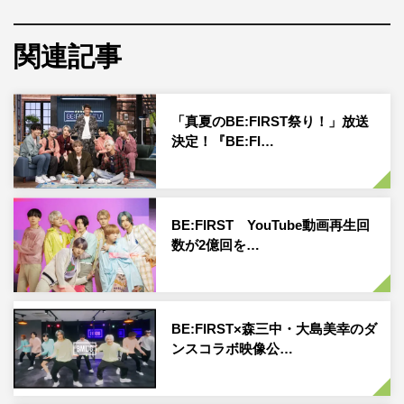
本テレビ系『ZIP!』朝ドラマ『サヨウナラのその前に
Fantastic 31 Days』主題歌としても起用された。
関連記事
また、これまでに数多くの歌番組でも披露。YouTubeで
は、BE:FIRSTのファンを公言している森三中・大島美幸
「真夏のBE:FIRST祭り！」放送
とのダンスコラボが実現するなど話題を呼び、数多くの人
決定！『BE:FI…
の耳に届く楽曲となっている。
大型フェスへの出演に始まり、待望の1stアルバム
BE:FIRST YouTube動画再生回
『BE:1』のリリース、そしてアルバムを引っ提げた全国
数が2億回を…
ホールツアーも予定されているBE:FIRST。勢いの止まら
ない彼らから、今後も目が離せない。
動画
BE:FIRST×森三中・大島美幸のダ
ンスコラボ映像公…
BE:FIRST / Bye-Good-Bye -Music Video-