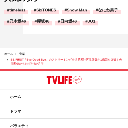
timelesz
SixTONES
Snow Man
なにわ男子
乃木坂46
櫻坂46
日向坂46
JO1
ホーム
音楽
BE:FIRST「Bye-Good-Bye」のストリーミング全世界累計再生回数が1億回を突破！先
行配信からわずか4か月半
ホーム
ドラマ
バラエティ