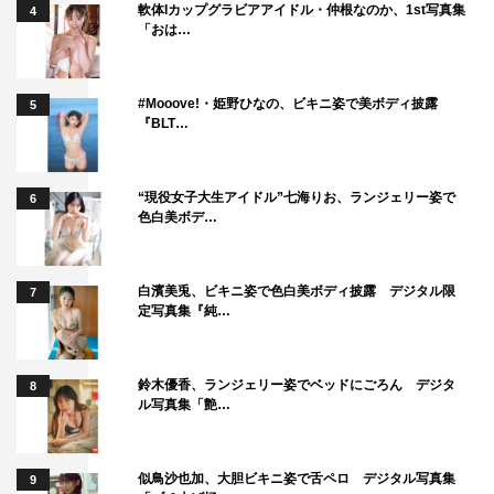
軟体Iカップグラビアアイドル・仲根なのか、1st写真集
4
「おは…
#Mooove!・姫野ひなの、ビキニ姿で美ボディ披露
5
『BLT…
“現役女子大生アイドル”七海りお、ランジェリー姿で
6
色白美ボデ…
白濱美兎、ビキニ姿で色白美ボディ披露 デジタル限
7
定写真集『純…
鈴木優香、ランジェリー姿でベッドにごろん デジタ
8
ル写真集「艶…
似鳥沙也加、大胆ビキニ姿で舌ペロ デジタル写真集
9