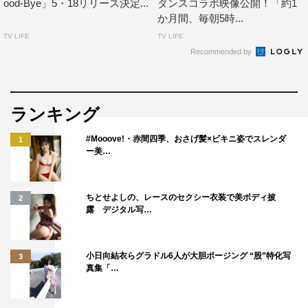
ood-Bye」5・18リリース決定...
ダンスコラボ映像公開！「約1
か月間、毎朝5時...
TV LIFE
TV LIFE
Recommended by
BE:FIRST
BMSG
ランキング
#Mooove!・赤間四季、おさげ髪×ビキニ姿でスレンダ
1
ー美…
ちとせよしの、レースのセクシー衣装で美ボディ披
2
露 デジタル写…
小日向結衣らグラドル6人が大胆ポージング “股”特化写
3
真集「…