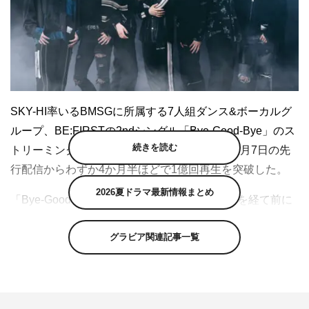
SKY-HI率いるBMSGに所属する7人組ダンス&ボーカルグ
ループ、BE:FIRSTの2ndシングル「Bye-Good-Bye」のス
続きを読む
トリーミング全世界累計再生回数が、2022年3月7日の先
行配信からわずか4か月半ほどで1億回再生を突破した。
2026夏ドラマ最新情報まとめ
「Bye-Good-Bye」はさまざまな出会いと別れを経て前に
進むBE:FIRSTが楽曲に込められた感情を表現力豊かに唄
グラビア関連記事一覧
う、ポジティヴな感情を湧き上がらせる“前向きなさよな
らソング” 。
デビュー曲「Gifted.」に続き「Billboard JAPAN 総合ソン
グ・チャートJAPAN HOT 100」で1位を獲得しており、日