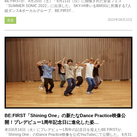
BE:FIRSTが、8月20日（土）・8月21日（日）に開催された音楽フェス
「SUMMER SONIC 2022」に出演した。 SKY-HI率いるBMSGに所属する7人
組ダンス&ボーカルグループ、BE:FIRST…
2022年08月22日
音楽
BE:FIRST「Shining One」の新たなDance Practice映像公
開！プレデビュー1周年記念日に進化した姿…
本日8月16日（火）にプレデビュー1周年の記念日を迎えたBE:FIRSTが、
「Shining One」のDance Practice映像を公式YouTubeにて公開した。 8月31