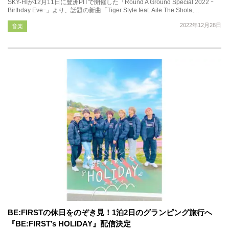
SKY-HIが12月11日に豊洲PITで開催した「Round A Ground Special 2022 ｰ
Birthday Eveｰ」より、話題の新曲「Tiger Style feat. Aile The Shota,…
2022年12月28日
音楽
BE:FIRSTの休日をのぞき見！1泊2日のグランピング旅行へ
『BE:FIRST’s HOLIDAY』配信決定