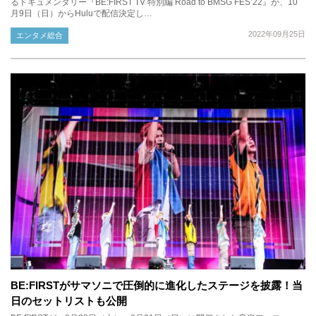
るドキュメンタリー『BE:FIRST TV 特別編 Road to BMSG FES’22』が、10
月9日（日）からHuluで配信決定し…
2022年09月25日
エンタメ総合
BE:FIRSTがサマソニで圧倒的に進化したステージを披露！当
日のセットリストも公開