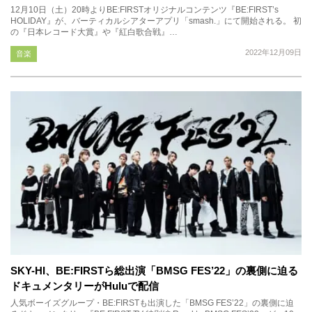
12月10日（土）20時よりBE:FIRSTオリジナルコンテンツ『BE:FIRST’s
HOLIDAY』が、バーティカルシアターアプリ「smash.」にて開始される。 初
の『日本レコード大賞』や『紅白歌合戦』…
2022年12月09日
音楽
SKY-HI、BE:FIRSTら総出演「BMSG FES’22」の裏側に迫る
ドキュメンタリーがHuluで配信
人気ボーイズグループ・BE:FIRSTも出演した「BMSG FES’22」の裏側に迫