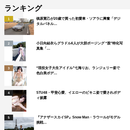
ランキング
槙原寛己が20歳で買った初愛車・ソアラに興奮「デジ
1
タルパネル…
小日向結衣らグラドル6人が大胆ポージング “股”特化写
2
真集「…
“現役女子大生アイドル”七海りお、ランジェリー姿で
3
色白美ボデ…
STU48・甲斐心愛、イエローのビキニ姿で愛されボデ
4
ィ披露
『アナザースカイSP』Snow Man・ラウールがモデル
5
挑戦…