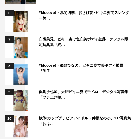
#Mooove!・赤間四季、おさげ髪×ビキニ姿でスレンダ
6
ー美…
白濱美兎、ビキニ姿で色白美ボディ披露 デジタル限
7
定写真集『純…
#Mooove!・姫野ひなの、ビキニ姿で美ボディ披露
8
『BLT…
似鳥沙也加、大胆ビキニ姿で舌ペロ デジタル写真集
9
「ブチ上げ極…
軟体Iカップグラビアアイドル・仲根なのか、1st写真集
10
「おは…