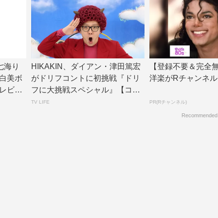
七海り
HIKAKIN、ダイアン・津田篤宏
【登録不要＆完全無
白美ボ
がドリフコントに初挑戦『ドリ
洋楽がRチャンネル
レビジ
フに大挑戦スペシャル』【コメ
ントあり】...
TV LIFE
PR(Rチャンネル)
Recommended