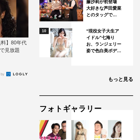
藤沙莉が初登場
大好きな芦田愛菜
とのタッグで…
“現役女子大生ア
10
イドル”七海り
料】80年代
お、ランジェリー
で見放題
姿で色白美ボデ…
 by
もっと見る
フォトギャラリー