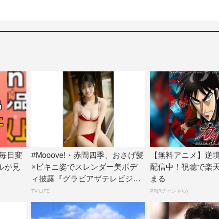
毎日変
#Mooove!・赤間四季、おさげ髪
【無料アニメ】逆
ルが見
×ビキニ姿でスレンダー美ボデ
配信中！視聴で楽
ィ披露『グラビアザテレビジョ
まる
ン』アザ...
TV LIFE
PR(Rチャンネル)