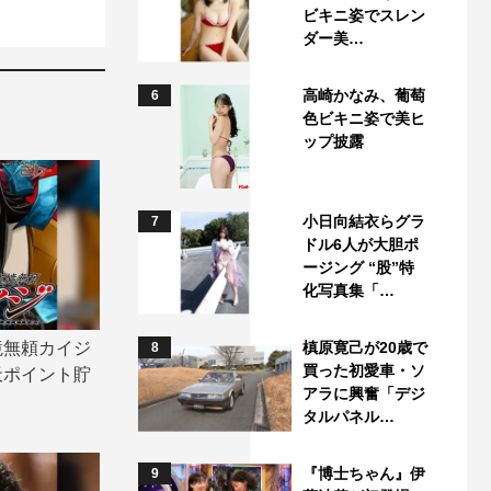
ビキニ姿でスレン
ダー美…
高崎かなみ、葡萄
6
色ビキニ姿で美ヒ
ップ披露
小日向結衣らグラ
7
ドル6人が大胆ポ
ージング “股”特
化写真集「…
境無頼カイジ
槙原寛己が20歳で
8
買った初愛車・ソ
天ポイント貯
アラに興奮「デジ
タルパネル…
『博士ちゃん』伊
9