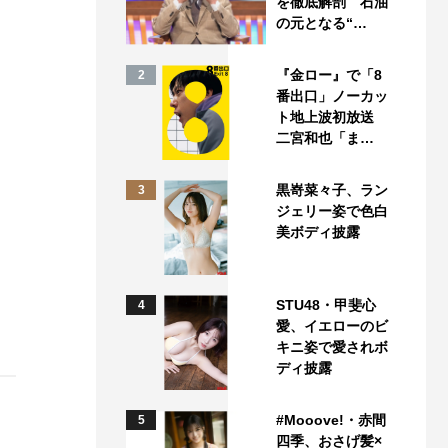
を徹底解剖 石油
の元となる“…
『金ロー』で「8
2
番出口」ノーカッ
ト地上波初放送
二宮和也「ま…
黒嵜菜々子、ラン
3
ジェリー姿で色白
美ボディ披露
STU48・甲斐心
4
愛、イエローのビ
キニ姿で愛されボ
ディ披露
#Mooove!・赤間
5
四季、おさげ髪×