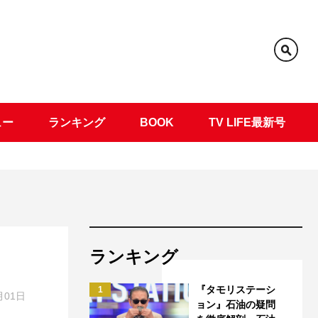
ュー
ランキング
BOOK
TV LIFE最新号
ランキング
『タモリステーシ
1
月01日
ョン』石油の疑問