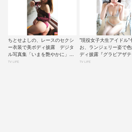
ちとせよしの、レースのセクシ
”現役女子大生アイドル”
ー衣装で美ボディ披露 デジタ
お、ランジェリー姿で色
ル写真集「いまを艶やかに」誌
ディ披露『グラビアザテ
面カット公開 |...
ョン』アザーカ...
TV LIFE
TV LIFE