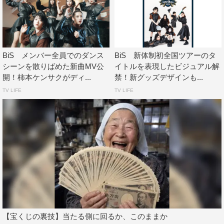
BiS メンバー全員でのダンス
BiS 新体制初全国ツアーのタ
BiS
WACK
シーンを散りばめた新曲MV公
イトルを表現したビジュアル解
開！柿本ケンサクがディ...
禁！新グッズデザインも...
TV LIFE
TV LIFE
【宝くじの裏技】当たる側に回るか、このままか