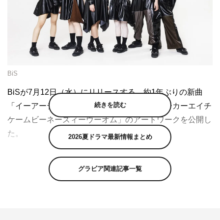
BiS
BiSが7月12日（水）にリリースする、約1年ぶりの新曲
続きを読む
「イーアーティエイチスィーナーエイチキューカーエイチ
ケームビーネーズィーウーオム」のアートワークを公開し
た。
2026夏ドラマ最新情報まとめ
中野雅之（BOOM BOOM SATELLITES／THE
SPELLBOUND）がプロデュースする新曲のアートワーク
グラビア関連記事一覧
は、BiS作品のアートワークをはじめ、衣装、撮影と多岐
にわたり、BiSを支えるクリエーター・外林健太による作
品。