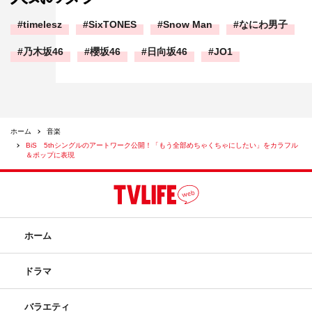
timelesz
SixTONES
Snow Man
なにわ男子
乃木坂46
櫻坂46
日向坂46
JO1
ホーム
音楽
BiS 5thシングルのアートワーク公開！「もう全部めちゃくちゃにしたい」をカラフル
＆ポップに表現
ホーム
ドラマ
バラエティ