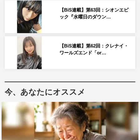
【BiS連載】第63回：シオンエピ
ック『水曜日のダウン…
【BiS連載】第62回：クレナイ・
ワールズエンド「or…
5th Single『イーアーティエイチスィーナーエイチキュー
今、あなたにオススメ
カーエイチケームビーネーズィーウーオム』
2023年7月12日（水）発売
ツアー情報
全国ツアー「3 balls and 2 strikes TOUR」