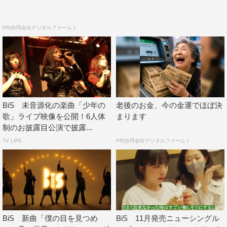
PR(合同会社デジタルファーム )
BiS 未音源化の楽曲「少年の
老後のお金、今の金運でほぼ決
歌」ライブ映像を公開！6人体
まります
制のお披露目公演で披露...
TV LIFE
PR(合同会社デジタルファーム )
BiS 新曲「僕の目を見つめ
BiS 11月発売ニューシングル