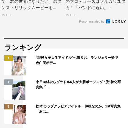
て 君の世界になりたい」のダ
のプロデュースはフルカワユタ
ンス・リリックムービーを...
カ！「バンドに近い。...
TV LIFE
TV LIFE
Recommended by
ランキング
“現役女子大生アイドル”七海りお、ランジェリー姿で
1
色白美ボデ…
小日向結衣らグラドル6人が大胆ポージング “股”特化写
2
真集「…
軟体Iカップグラビアアイドル・仲根なのか、1st写真集
3
「おは…