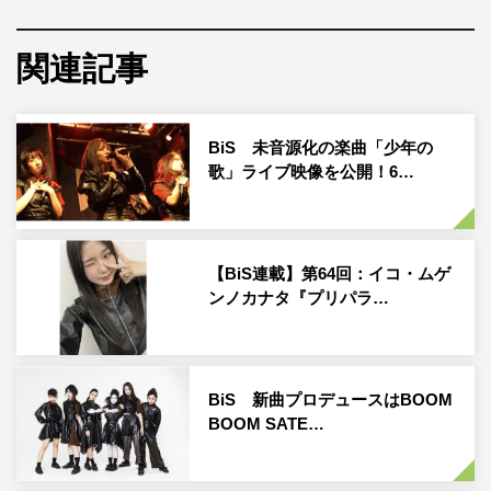
タイトルの「イーアーティエイチスィーナーエイチキュー
カーエイチケームビーネーズィーウーオム」の意味とな
関連記事
る、「もう全部めちゃくちゃにしたい」をカラフルかつポ
ップに表現している。
BiS 未音源化の楽曲「少年の
現在、全国ツアー「3 balls and 2 strikes TOUR」を敢行中
歌」ライブ映像を公開！6…
のBiS。新メンバーの成長を感じることのできるツアーに
も注目だ。
【BiS連載】第64回：イコ・ムゲ
リリース情報
ンノカナタ『プリパラ…
BiS 新曲プロデュースはBOOM
BOOM SATE…