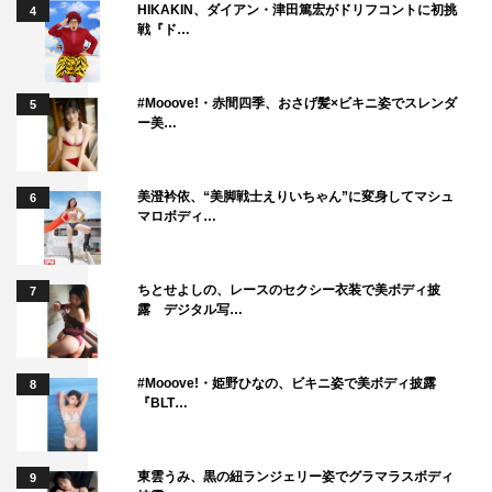
HIKAKIN、ダイアン・津田篤宏がドリフコントに初挑
4
戦『ド…
#Mooove!・赤間四季、おさげ髪×ビキニ姿でスレンダ
5
ー美…
美澄衿依、“美脚戦士えりいちゃん”に変身してマシュ
6
マロボディ…
ちとせよしの、レースのセクシー衣装で美ボディ披
7
露 デジタル写…
#Mooove!・姫野ひなの、ビキニ姿で美ボディ披露
8
『BLT…
東雲うみ、黒の紐ランジェリー姿でグラマラスボディ
9