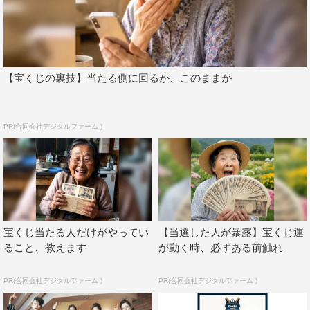
2023年6月17日（土）愛知・新栄シャングリラ
2023年7月1日（土）北海道・札幌PLANT
2023年7月2日（日）北海道・札幌KLUB COUNTER
ACTION
【宝くじの裏技】当たる側に回るか、このままか
2023年7月9日（日）宮城・SENDAI CLUB JUNK BOX
2023年7月18日（火）東京・LIQUIDROOM
PR(合同会社デジタルファーム )
WEB
BiS Official Site：
https://www.brandnewidolsociety.tokyo
BiS Official Twitter：
@BiSidol
ULTRA STUPiD RECORDS：
@ULTRASTUPiD_BiS
宝くじ当たる人だけがやってい
【当選した人が暴露】宝くじ運
ること、教えます
が動く時、必ずある前触れ
PR(合同会社デジタルファーム )
PR(合同会社デジタルファーム )