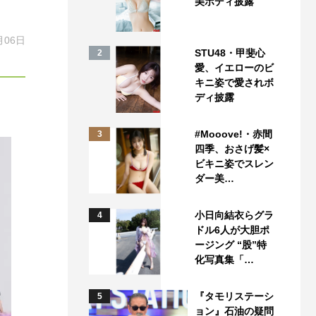
美ボディ披露
月06日
STU48・甲斐心
2
愛、イエローのビ
キニ姿で愛されボ
ディ披露
#Mooove!・赤間
3
四季、おさげ髪×
ビキニ姿でスレン
ダー美…
小日向結衣らグラ
4
ドル6人が大胆ポ
ージング “股”特
化写真集「…
『タモリステーシ
5
ョン』石油の疑問