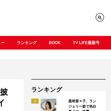
ュー
ランキング
BOOK
TV LIFE最新号
ランキング
で披
イ
黒嵜菜々子、ラン
1
ジェリー姿で色白