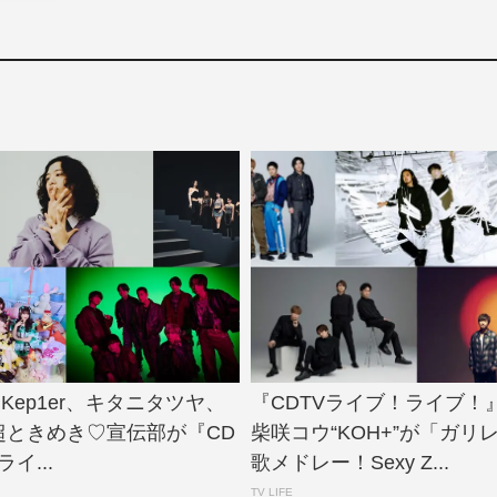
T、Kep1er、キタニタツヤ、
『CDTVライブ！ライブ！
、超ときめき♡宣伝部が『CD
柴咲コウ“KOH+”が「ガリ
イ...
歌メドレー！Sexy Z...
TV LIFE