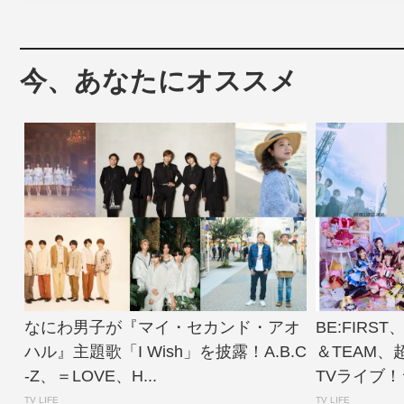
今、あなたにオススメ
なにわ男子が『マイ・セカンド・アオ
BE:FIRS
ハル』主題歌「I Wish」を披露！A.B.C
＆TEAM
-Z、＝LOVE、H...
TVライブ！ラ
TV LIFE
TV LIFE