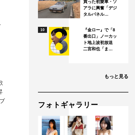
買った初愛車・ソ
アラに興奮「デジ
タルパネル…
下
『金ロー』で「8
10
番出口」ノーカッ
ト地上波初放送
二宮和也「ま…
もっと見る
歌
昇
ブ
フォトギャラリー