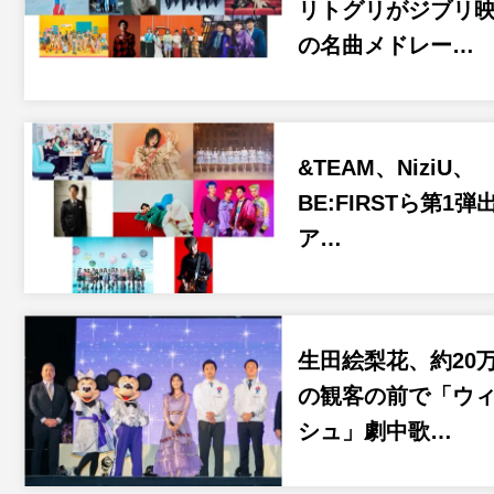
リトグリがジブリ
の名曲メドレー…
&TEAM、NiziU、
BE:FIRSTら第1弾
ア…
生田絵梨花、約20
の観客の前で「ウ
シュ」劇中歌…