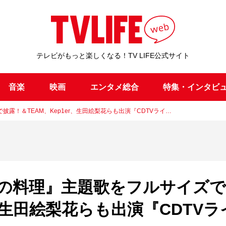
テレビがもっと楽しくなる！TV LIFE公式サイト
音楽
映画
エンタメ総合
特集・インタビ
披露！＆TEAM、Kep1er、生田絵梨花らも出演『CDTVライ…
マーの料理』主題歌をフルサイズ
r、生田絵梨花らも出演『CDTVラ