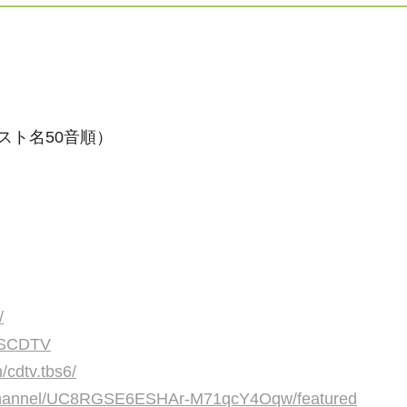
スト名50音順）
/
TBSCDTV
/cdtv.tbs6/
/channel/UC8RGSE6ESHAr-M71qcY4Oqw/featured