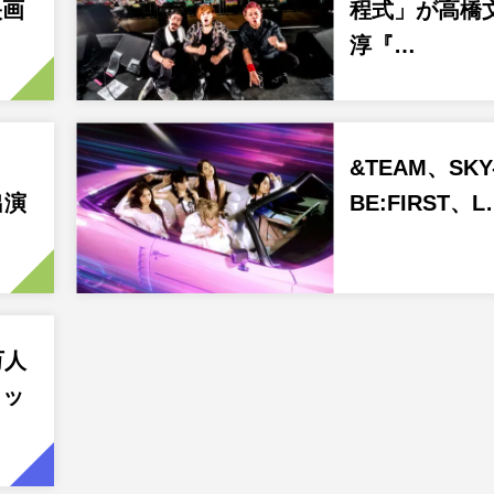
映画
程式」が高橋
淳『…
&TEAM、SKY
出演
BE:FIRST、L
万人
ィッ