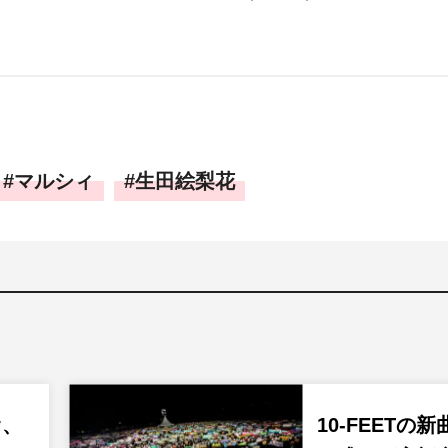
マルシィ
生田絵梨花
オ、
10-FEETの