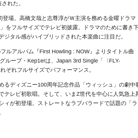
表された。
』に初登場。高橋文哉と志尊淳がＷ主演を務める金曜ドラマ
式」をフルサイズでテレビ初披露。ドラマのために書き
デジタル感がハイブリッドされた本楽曲に注目だ。
ルバム『First Howling : NOW』よりタイトル曲
・Kep1erは、Japan 3rd Single「〈FLY-
x」をそれぞれフルサイズでパフォーマンス。
めるディズニー100周年記念作品「ウィッシュ」の劇中
でテレビ初歌唱。そして、いまZ世代を中心に人気急上
シィが初登場。ストレートなラブバラードで話題の「ラ
。