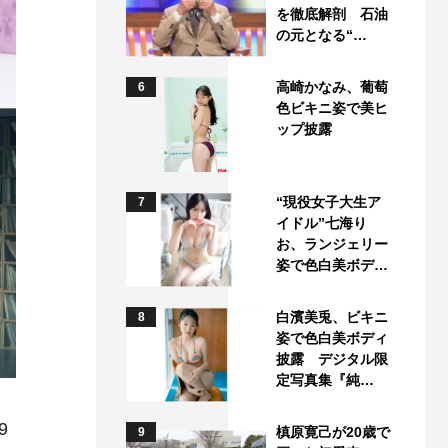
を徹底解剖 石油
の元となる“…
高崎かなみ、葡萄
6
色ビキニ姿で美ヒ
ップ披露
“現役女子大生ア
7
イドル”七海り
お、ランジェリー
姿で色白美ボデ…
白濱美兎、ビキニ
8
姿で色白美ボディ
披露 デジタル限
定写真集『純…
9
槙原寛己が20歳で
9