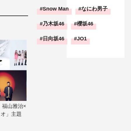
Snow Man
なにわ男子
乃木坂46
櫻坂46
日向坂46
JO1
』福山雅治×
レオ」主題