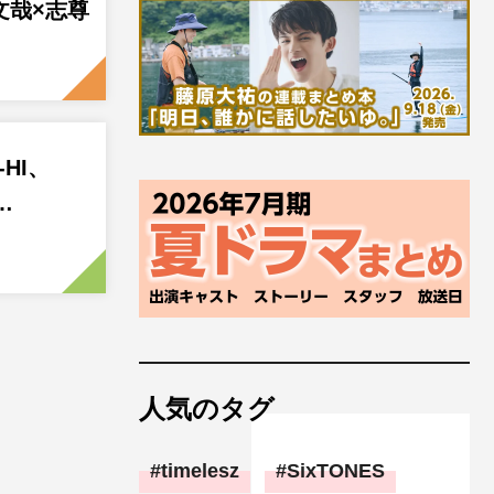
文哉×志尊
-HI、
…
人気のタグ
timelesz
SixTONES