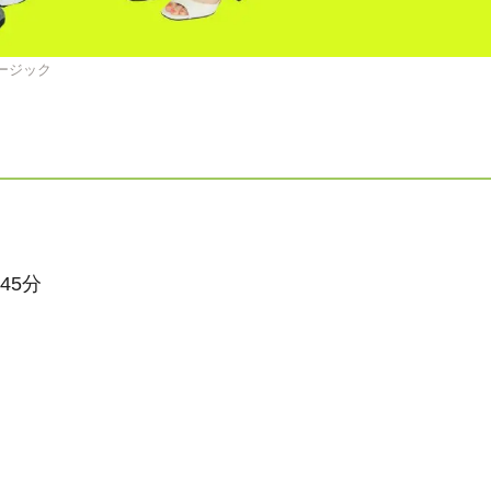
ージック
45
分