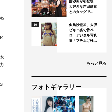
藤沙莉が初登場
大好きな芦田愛菜
とのタッグで…
ぬ
似鳥沙也加、大胆
10
ビキニ姿で舌ペ
ロ デジタル写真
K
集「ブチ上げ極…
木
もっと見る
力
S
フォトギャラリー