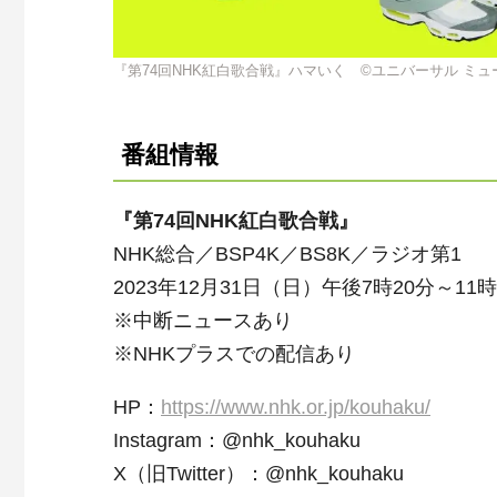
『第74回NHK紅白歌合戦』ハマいく ©ユニバーサル ミュ
番組情報
『第74回NHK紅白歌合戦』
NHK
総合／
BSP4K
／
BS8K
／ラジオ第
1
2023
年
12
月
31
日（日）午後
7
時
20
分～
11
時
※中断ニュースあり
※
NHK
プラスでの配信あり
HP
：
https://www.nhk.or.jp/kouhaku/
Instagram
：
@nhk_kouhaku
X
（旧
Twitter
）：
@nhk_kouhaku