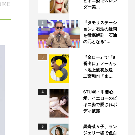
ビキニ姿でスレン
月08日
ダー美…
『タモリステーシ
2
ョン』石油の疑問
を徹底解剖 石油
の元となる“…
『金ロー』で「8
3
番出口」ノーカッ
ト地上波初放送
二宮和也「ま…
STU48・甲斐心
4
愛、イエローのビ
キニ姿で愛されボ
ディ披露
黒嵜菜々子、ラン
5
ジェリー姿で色白