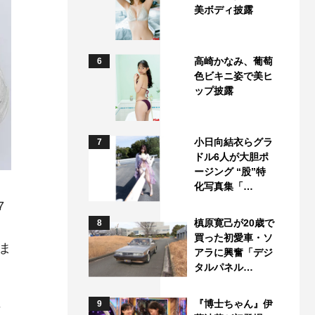
美ボディ披露
高崎かなみ、葡萄
6
色ビキニ姿で美ヒ
ップ披露
小日向結衣らグラ
7
ドル6人が大胆ポ
ージング “股”特
化写真集「…
7
槙原寛己が20歳で
8
買った初愛車・ソ
ま
アラに興奮「デジ
タルパネル…
に
『博士ちゃん』伊
9