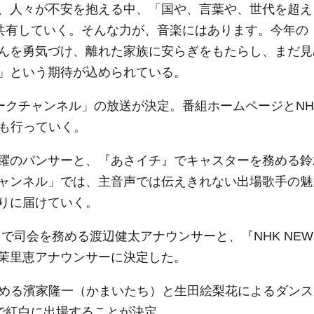
、人々が不安を抱える中、「国や、言葉や、世代を超え
を共有していく。そんな力が、音楽にはあります。今年の
んを勇気づけ、離れた家族に安らぎをもたらし、まだ見
」という期待が込められている。
ークチャンネル」の放送が決定。番組ホームページとNH
信”も行っていく。
躍のパンサーと、『あさイチ』でキャスターを務める鈴
ャンネル」では、主音声では伝えきれない出場歌手の魅
りに届けていく。
で司会を務める渡辺健太アナウンサーと、『NHK NEW
茉里恵アナウンサーに決定した。
Cを務める濱家隆一（かまいたち）と生田絵梨花によるダンス
で紅白に出場することが決定。