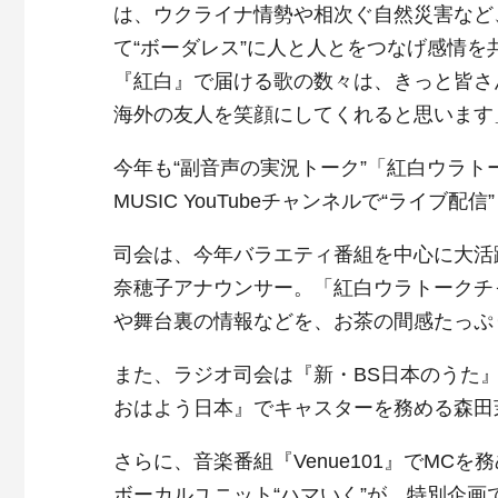
は、ウクライナ情勢や相次ぐ自然災害など
て“ボーダレス”に人と人とをつなげ感情
『紅白』で届ける歌の数々は、きっと皆さ
海外の友人を笑顔にしてくれると思います
今年も“副音声の実況トーク”「紅白ウラト
MUSIC YouTubeチャンネルで“ライブ配
司会は、今年バラエティ番組を中心に大活
奈穂子アナウンサー。「紅白ウラトークチ
や舞台裏の情報などを、お茶の間感たっぷ
また、ラジオ司会は『新・BS日本のうた』
おはよう日本』でキャスターを務める森田
さらに、音楽番組『Venue101』でM
ボーカルユニット“ハマいく”が、特別企画