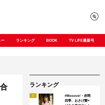
ュー
ランキング
BOOK
TV LIFE最新号
ランキング
歌合
#Mooove!・赤間
1
四季、おさげ髪×