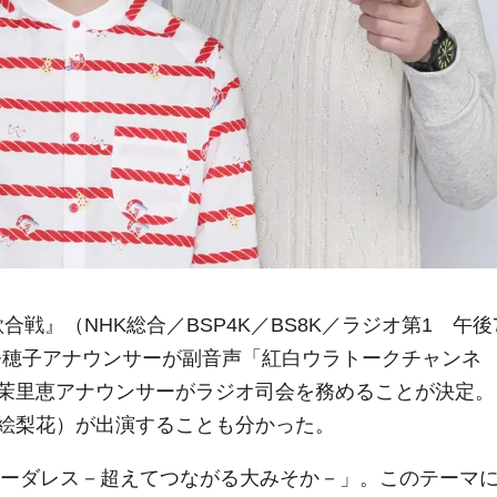
歌合戦』（NHK総合／BSP4K／BS8K／ラジオ第1 午後
木奈穂子アナウンサーが副音声「紅白ウラトークチャンネ
茉里恵アナウンサーがラジオ司会を務めることが決定。
絵梨花）が出演することも分かった。
「ボーダレス－超えてつながる大みそか－」。このテーマ