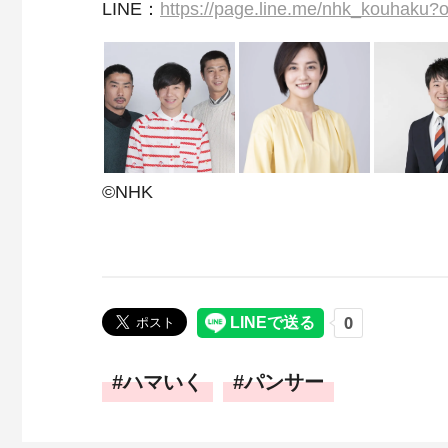
LINE
：
https://page.line.me/nhk_kouhaku
©NHK
ハマいく
パンサー