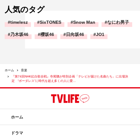
人気のタグ
timelesz
SixTONES
Snow Man
なにわ男子
乃木坂46
櫻坂46
日向坂46
JO1
ホーム
音楽
『第74回NHK紅白歌合戦』寺尾聰が特別企画「テレビが届けた名曲たち」に出場決
定 “ボーダレス”に時代を超え多くの人に愛…
ホーム
ドラマ