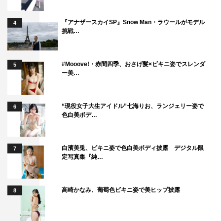
『アナザースカイSP』Snow Man・ラウールがモデル
4
挑戦…
#Mooove!・赤間四季、おさげ髪×ビキニ姿でスレンダ
5
ー美…
“現役女子大生アイドル”七海りお、ランジェリー姿で
6
色白美ボデ…
白濱美兎、ビキニ姿で色白美ボディ披露 デジタル限
7
定写真集『純…
高崎かなみ、葡萄色ビキニ姿で美ヒップ披露
8