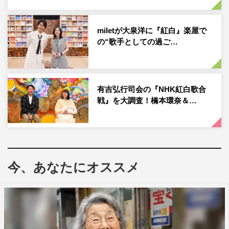
の人に愛されてきた名曲を届けていく。なお、歌唱楽曲は
後日発表予定。
miletが大泉洋に『紅白』楽屋で
の“歌手としての過ご…
番組情報
『第74回NHK紅白歌合戦』
有吉弘行司会の『NHK紅白歌合
NHK
総合／
BSP4K
／
BS8K
／ラジオ第
1
戦』を大調査！橋本環奈＆…
2023
年
12
月
31
日（日）午後
7
時
20
分～
11
時
45
分
※中断ニュースあり
※
NHK
プラスでの配信あり
HP
：
https://www.nhk.or.jp/kouhaku/
今、あなたにオススメ
Instagram
：
@nhk_kouhaku
X
（旧
Twitter
）：
@nhk_kouhaku
LINE
：
https://page.line.me/nhk_kouhaku?
openQrModal=true