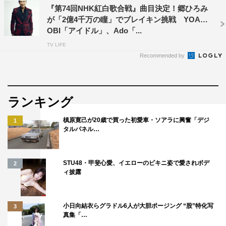
『第74回NHK紅白歌合戦』曲目決定！郷ひろみ
が「2億4千万の瞳」でブレイキン挑戦 YOAS
OBI「アイドル」、Ado「...
TV LIFE
Recommended by
ランキング
槙原寛己が20歳で買った初愛車・ソアラに興奮「デジ
1
タルパネル…
STU48・甲斐心愛、イエローのビキニ姿で愛されボデ
2
ィ披露
小日向結衣らグラドル6人が大胆ポージング “股”特化写
3
真集「…