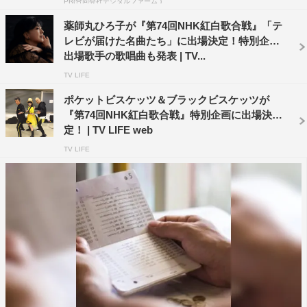
PR(合同会社デジタルファーム )
薬師丸ひろ子が『第74回NHK紅白歌合戦』「テ
レビが届けた名曲たち」に出場決定！特別企画
出場歌手の歌唱曲も発表 | TV...
TV LIFE
ポケットビスケッツ＆ブラックビスケッツが
『第74回NHK紅白歌合戦』特別企画に出場決
定！ | TV LIFE web
TV LIFE