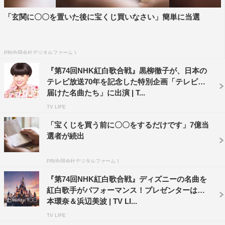
「玄関に〇〇を置いた後に宝くじ買いなさい」簡単に当選
PR(合同会社デジタルファーム )
『第74回NHK紅白歌合戦』黒柳徹子が、日本の
テレビ放送70年を記念した特別企画「テレビが
届けた名曲たち」に出演 | T...
TV LIFE
「宝くじを買う前に〇〇をするだけです」7億当
選者が続出
PR(合同会社デジタルファーム )
『第74回NHK紅白歌合戦』ディズニーの名曲を
紅白歌手がパフォーマンス！プレゼンターは橋
本環奈＆浜辺美波 | TV LI...
TV LIFE