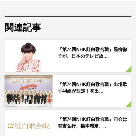
げ感情を共有していく。そんな力が、音楽にはあります。
今年の『紅白』で届ける歌の数々は、きっと皆さんを勇気
づけ、離れた家族に安らぎをもたらし、まだ見ぬ海外の友
関連記事
人を笑顔にしてくれると思います」という期待が込められ
ている。
『第74回NHK紅白歌合戦』黒柳徹
そんな今年の『紅白』では、テレビ放送70年を記念した特
子が、日本のテレビ放…
別企画「テレビが届けた名曲たち」を放送。テレビから生
まれ、時代を彩った名曲の数々を紹介するこの企画に、寺
尾聰の出場が決定した。
『第74回NHK紅白歌合戦』出場歌
寺尾は1966年にGS「ザ・サベージ」としてレコードデビ
手44組が決定！初出…
ューをして以来、ソロ歌手として多くのヒット曲を歌って
きた。さらに、俳優としても数々のテレビドラマへの出演
を果たし、テレビ放送70年の歴史に欠かせない存在だ。
『第74回NHK紅白歌合戦』司会は
有吉弘行、橋本環奈、…
今年の『紅白』のテーマは「ボーダレス－超えてつながる
大みそか－」。寺尾は“ボーダレス”に時代を超えて、多く