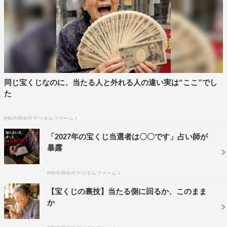
©NHK
同じ宝くじなのに、当たる人と外れる人の違い実は“ここ”でし
寺尾聰
第74回NHK紅白歌合戦
た
PR(合同会社デジタルファーム )
「2027年の宝くじ当選者は〇〇です」占い師が
暴露
PR(合同会社デジタルファーム )
【宝くじの裏技】当たる側に回るか、このまま
か