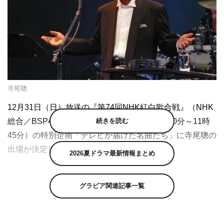
寺尾聰
12月31日（日）放送の『第74回NHK紅白歌合戦』（NHK
続きを読む
総合／BSP4K／BS8K／ラジオ第1 午後7時20分～11時
45分）の特別企画「テレビが届けた名曲たち」に寺尾聰の
出場が決定した。
2026夏ドラマ最新情報まとめ
『第74回NHK紅白歌合戦』のテーマは「ボーダレス－超
えてつながる大みそか－」。このテーマには、ウクライナ
グラビア関連記事一覧
情勢や相次ぐ自然災害など、人々が不安を抱える中、「国
や、言葉や、世代を超えて“ボーダレス”に人と人とをつな