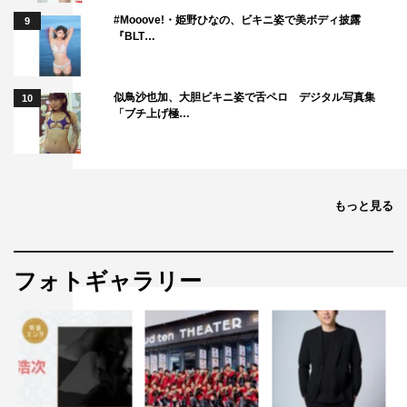
#Mooove!・姫野ひなの、ビキニ姿で美ボディ披露
9
『BLT…
似鳥沙也加、大胆ビキニ姿で舌ペロ デジタル写真集
10
「ブチ上げ極…
もっと見る
フォトギャラリー