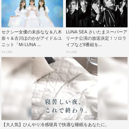
(
https://www.instagram.com/otsukichannouta/
）
TikTok：
@otsukichannouta（
https://www.tiktok.com/@otsukichann
outa
）
セクシー女優の未歩なな＆八木
LUNA SEA さいたまスーパーア
奈々＆古川ほのかがアイドルユ
リーナ公演の放送決定！ソロラ
ニット「Mi LUNA ...
イブなど8番組を...
TV LIFE
TV LIFE
Mi LUNA from お月ちゃんのうた
八木奈々
古川ほのか
未歩なな
【大人気】ひんやり冷感寝具で快適な睡眠をあなたに。