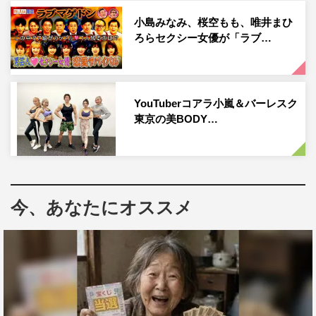
美「ロマンスの神様」のダンス動画で話題となり、「#タ
小島みなみ、桜空もも、唯井まひ
ろらセクシー女優が「ラブ…
イガの振り付け」の総再生回数が2億8000万回を超える
「タイガの振り付け」が担当。楽曲の世界観に合わせて、
ダンス中にもウサギがピョンピョン跳ねる動きや月を表現
する動きなど、誰もがマネしたくなるようなキャッチーな
YouTuberコアラ小嵐＆バーレスク
振り付けに仕上がっている。
東京の美BODY…
さらに、楽曲タイトルの頭文字「L」を指で表現している
振り付けなど、見つけたら思わず「あっ！」となるような
ダンスにも注目だ。タイガのコメントは下記に掲載。
今、あなたにオススメ
Mi LUNA from お月ちゃんのうた「LUNA
LOOP」Music Video
振付師・タイガ コメント
今回の振り付けのポイントは、題名の「LUNA」の部分か