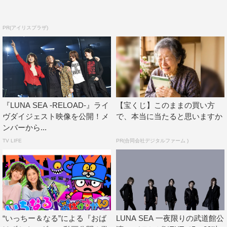
PR(アイリスプラザ)
『LUNA SEA -RELOAD-』ライ
【宝くじ】このままの買い方
ヴダイジェスト映像を公開！メ
で、本当に当たると思いますか
ンバーから...
TV LIFE
PR(合同会社デジタルファーム )
“いっちー＆なる”による『おば
LUNA SEA 一夜限りの武道館公