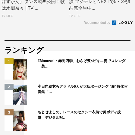
けずかん』ダンス動画公開！歌
演 フジテレビNEXTで5・29独
は水樹奈々 | TV ...
占完全生中...
TV LIFE
TV LIFE
Recommended by
ランキング
#Mooove!・赤間四季、おさげ髪×ビキニ姿でスレンダ
1
ー美…
小日向結衣らグラドル6人が大胆ポージング “股”特化写
2
真集「…
ちとせよしの、レースのセクシー衣装で美ボディ披
3
露 デジタル写…