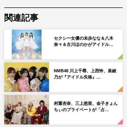
も到着した。
関連記事
「Mi LUNA from お月ちゃんのうた」は、番組に出演する
「お月ちゃん」と呼ばれるメンバーがアイドルとして活動
する「お月ちゃんのうた」プロジェクトの第1弾。未歩な
セクシー女優の未歩なな＆八木
な、八木奈々、古川ほのかの3人が活動する。
奈々＆古川ほのかがアイドル…
1stシングル「LUNA LOOP」は誰しもが持つ「こうなりた
い」「ああなりたい」という自分の夢や理想を追いかける
人たちへ向けた応援歌。王道アイドルソングらしい、かわ
NMB48 川上千尋、上西怜、泉綾
乃が『アイドル失格』…
いさ満点の曲調に。
公開されたMVもキラキラした夜の世界観をモチーフにか
わいさ満点の内容となっており、終盤の3人がギュッと集
村重杏奈、三上悠亜、金子きょん
まるカットでは日頃の仲の良さが垣間見え、それぞれ素の
ちぃのプライベートが「占…
表情を見せている。
3人は今回、ダンスにも挑戦。振り付けはTikTokで広瀬香