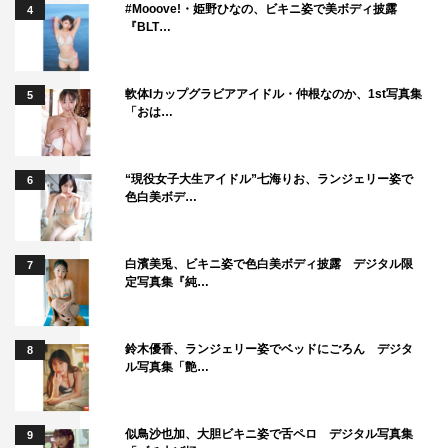
#Mooove!・姫野ひなの、ビキニ姿で美ボディ披露
4
『BLT…
軟体Iカップグラビアアイドル・仲根なのか、1st写真集
5
「おは…
“現役女子大生アイドル”七海りお、ランジェリー姿で
6
色白美ボデ…
白濱美兎、ビキニ姿で色白美ボディ披露 デジタル限
7
定写真集『純…
鈴木優香、ランジェリー姿でベッドにごろん デジタ
8
ル写真集「艶…
似鳥沙也加、大胆ビキニ姿で舌ペロ デジタル写真集
9