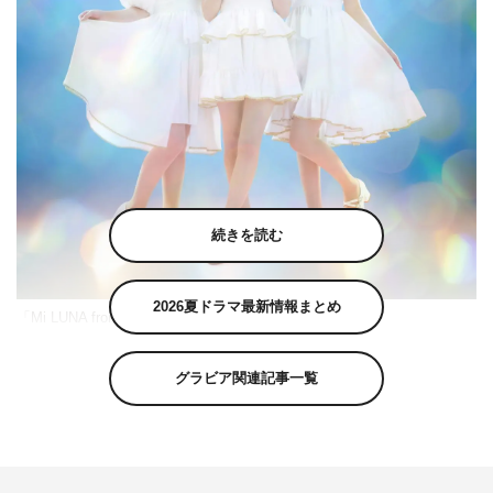
続きを読む
2026夏ドラマ最新情報まとめ
「Mi LUNA from お月ちゃんのうた」
バラエティ番組『月ともぐら』（テレビ東京 毎週木曜
グラビア関連記事一覧
深夜3時05分～）から誕生したアイドルユニット「Mi
LUNA from お月ちゃんのうた」が、デビューシングル
「LUNA LOOP」（ルナループ）を12月22日（金）配信。
MVも公開され、振り付けを担当したタイガからコメント