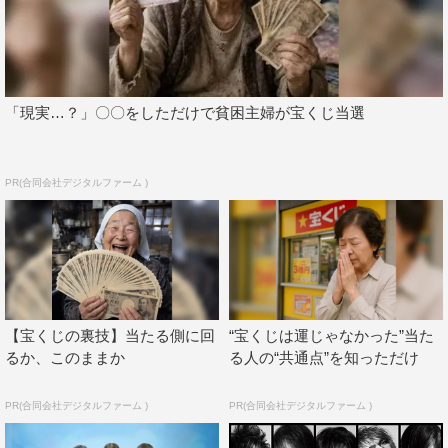
ら手を三日月のようにする部分や間に入ってくる指を頭文
字のLにする部分など、細かく見ると「あっ！」となると
ころです！
全体的にはアイドルっぽさを全面的に出したとにかくかわ
「現実…？」〇〇をしただけで貧困主婦が宝くじ当選
いさ＆キャッチーさでまとめさせていただきました！
番組情報
PR(合同会社デジタルファーム )
『月ともぐら』
テレビ東京
毎週木曜 深夜3時05分～
MC：モグライダー
【宝くじの裏技】当たる側に回
“宝くじは運じゃなかった”当た
るか、このままか
る人の“共通点”を知っただけ
X（旧Twitter）: @otsukichannouta
(
https://twitter.com/otsukichannouta
)
PR(合同会社デジタルファーム )
PR(合同会社デジタルファーム )
Instagram：@otsukichannouta