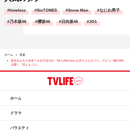
timelesz
SixTONES
Snow Man
なにわ男子
乃木坂46
櫻坂46
日向坂46
JO1
ホーム
音楽
未歩なな＆八木奈々＆古川ほのか「Mi LUNA from お月ちゃんのうた」デビュー曲のMV
公開！『月ともぐら』
ホーム
ドラマ
バラエティ