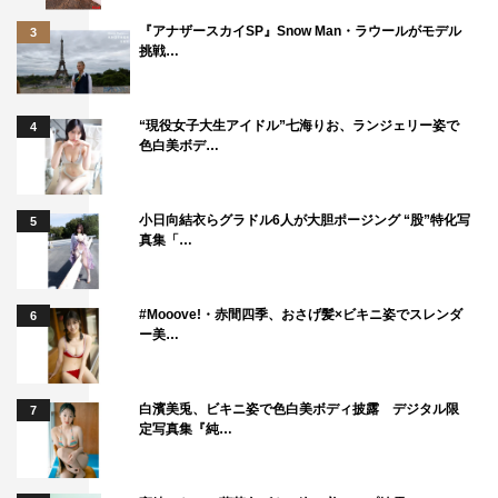
放送ならではの臨場感あふれるトークとパフォーマンスを
『アナザースカイSP』Snow Man・ラウールがモデル
3
挑戦…
繰り広げる。
番組情報
“現役女子大生アイドル”七海りお、ランジェリー姿で
4
色白美ボデ…
『Venue101』
NHK総合
2026年5月23日（土）午後11時～11時30分生放送
小日向結衣らグラドル6人が大胆ポージング “股”特化写
5
真集「…
※NHK ONEで同時配信・1週間見逃し配信
司会：濱家隆一（かまいたち）、生田絵梨花
#Mooove!・赤間四季、おさげ髪×ビキニ姿でスレンダ
6
ー美…
ナレーション：服部伴蔵門
＜出演・曲目＞※五十音順
白濱美兎、ビキニ姿で色白美ボディ披露 デジタル限
7
NCT WISH「Ode to Love」
定写真集『純…
CRAVITY「BLAST OUT」
日向坂46「Kind of love」