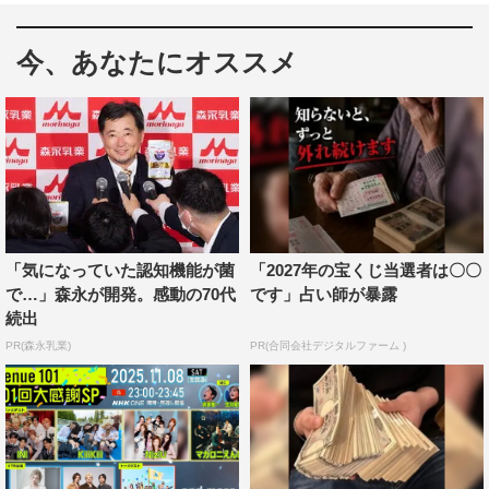
イズグループ・NCT WISH。彼らが思い出の味に挙げたの
は、レッスンで疲れた身体を癒やしてきた“サムギョプサ
今、あなたにオススメ
ル”。韓国出身のメンバー・ジェヒが、デビュー前からメ
ンバーみんなにしばしば振る舞ってきた。そこで今回、ジ
ェヒが得意のサムギョプサルを生放送のスタジオで調理。
父から教わったというこだわりのポイントを解説しなが
ら、自慢の腕前を披露する。思い出のサムギョプサルを前
に、6人からどんなエピソードが語られるのか。
「気になっていた認知機能が菌
「2027年の宝くじ当選者は〇〇
ライブでは、メンバーのシオンが作った、唇に手を添える
で…」森永が開発。感動の70代
です」占い師が暴露
サビの振り付けがSNSでバズり中の「Ode to Love」をパ
続出
フォーマンスする。
PR(森永乳業)
PR(合同会社デジタルファーム )
2020年にデビューした韓国発9人組ボーイズグループ・
CRAVITY、そして、2019年に「けやき坂46」から改名し
スタートを切った日向坂46。この2組は昨年、ともにグル
ープとしての転機を迎えた。CRAVITYは、グループ名