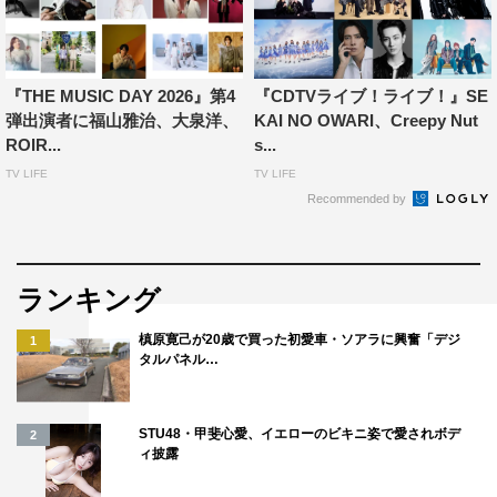
未来を切り拓く新しいアーティストを紹介するコーナー
「Coming Up」で紹介するのは、大型オーディション番組
のファイナリスト同士で結成した、本多大夢と浜川路己に
『THE MUSIC DAY 2026』第4
『CDTVライブ！ライブ！』SE
よるデュオ・ROIROM。昨年5月に結成、これまで発表し
弾出演者に福山雅治、大泉洋、
KAI NO OWARI、Creepy Nut
た3曲のプレデビュー曲はいずれも音楽チャートの1位を獲
ROIR...
s...
得。さらに、昨年11月に有明アリーナで開催したデビュー
TV LIFE
TV LIFE
Recommended by
ショーケースに2万人を動員するなど、結成直後から快進
撃を続けてきた。今回はROIROMの2人が、お互いの“武
器”をそれぞれプレゼン。人気の理由をひもとく。
ランキング
披露するのは、満を持してリリースしたデビュー曲
槙原寛己が20歳で買った初愛車・ソアラに興奮「デジ
1
「CLASSIC WAVE」。懐かしさを感じさせるディスコサ
タルパネル…
ウンドに乗せて歌われる、「はじめようか 二人だけで」
というフレーズが象徴的な、ROIROMのこれからへの決意
STU48・甲斐心愛、イエローのビキニ姿で愛されボデ
2
が込められた一曲だ。
ィ披露
スタジオではMCの2人を中心に、4組のアーティストが生