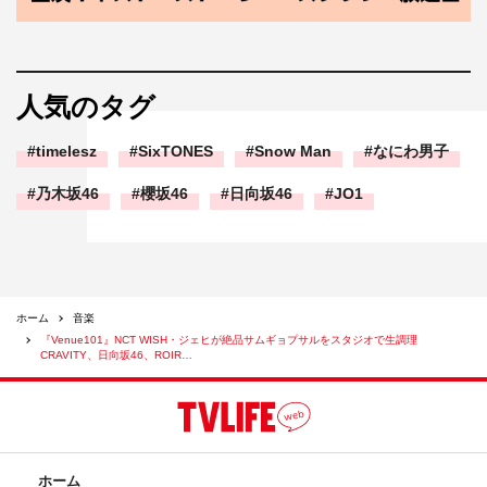
人気のタグ
timelesz
SixTONES
Snow Man
なにわ男子
乃木坂46
櫻坂46
日向坂46
JO1
ホーム
音楽
『Venue101』NCT WISH・ジェヒが絶品サムギョプサルをスタジオで生調理
CRAVITY、日向坂46、ROIR…
ホーム