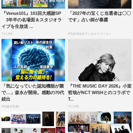
を“CRAVE（渇望）”+“GRAVITY（重力）”＝CRAVITYとし
てリブランディングするとともに、グループのリーダーを
『Venue101』101回大感謝SP
「2027年の宝くじ当選者は〇〇
3年半の名場面＆スタジオラ
です」占い師が暴露
ウォンジンとヒョンジュンの2人体制に変更。一方、日向
イブを生放送 ...
坂46は結成当初からキャプテンを務めてきた佐々木久美を
TV LIFE
PR(合同会社デジタルファーム )
含む一期生が全員卒業、三期生の髙橋未来虹が新キャプテ
ンに就任した。そこで今回は、それぞれの新リーダー・新
キャプテンの人となりを、メンバーからの証言を基に深掘
り。「うちのリーダーのここがいい！」から「ここだけは
直してほしい！」まで、グループの要を担う3人のキャラ
クターに迫る。
「気になっていた認知機能が菌
『THE MUSIC DAY 2026』小室
ライブでは新体制となった2組が、エネルギーあふれる楽
で…」森永が開発。感動の70代
哲哉がNCT WISHとのコラボで
続出
T...
曲をパフォーマンス。CRAVITYは新しい自分を解き放つ
PR(森永乳業)
TV LIFE
力強さを込めた「BLAST OUT」を、日向坂46は情熱的な
ラテンのリズムに乗せ、抑えきれない衝動を歌う「Kind of
love」を披露する。