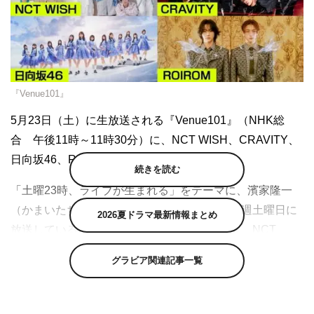
『Venue101』
5月23日（土）に生放送される『Venue101』（NHK総
合 午後11時～11時30分）に、NCT WISH、CRAVITY、
日向坂46、ROIROMが出演する。
続きを読む
「土曜23時、ライブが生まれる」をテーマに、濱家隆一
（かまいたち）、歌手の生田絵梨花のMCで毎週土曜日に
2026夏ドラマ最新情報まとめ
放送している音楽番組『Venue101』。今回は、NCT
WISH、CRAVITY、日向坂46、ROIROMが登場する。
グラビア関連記事一覧
アーティストの“思い出の料理”と、秘められたエピソード
に迫るコーナー「Menu101」に登場するのは、6人組ボー