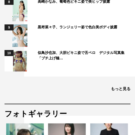
高崎かなみ、葡萄色ビキニ姿で美ヒップ披露
8
ROIROM CLASSIC WAVE」
©NHK
黒嵜菜々子、ランジェリー姿で色白美ボディ披露
9
似鳥沙也加、大胆ビキニ姿で舌ペロ デジタル写真集
10
「ブチ上げ極…
もっと見る
フォトギャラリー