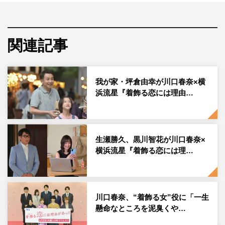
◆共感できる部分とドラマならではのファンタジー要素が
ちょうどいい作品だと思います。そのあんばいは監督たち
とどのように決めていたんでしょうか？
関連記事
塚原あゆ子監督はリアリティー重視の方。なので、提案し
たキュンを却下されることもあって（笑
）
。そんな時は、
我が家・坪倉由幸が川口春奈×横
棚澤孝義監督の回に再度キュンを提案したりして、何とか
浜流星『着飾る恋には理由…
実現してもらおうと画策してました
（
笑
）
。
◆そういった王道シーンの中での新鮮さを出すために気を
つけた部分はどういったところでしょうか。
生瀬勝久、黒川智花が川口春奈×
横浜流星『着飾る恋には理…
よくあるキュンシーンはやめようという話はしました。キ
スをするにしても、単にキスをしても面白くないからどう
しようかと。
2
話でキスシーンを入れることになったんで
川口春奈、“着飾る女”役に「一生
すが、まだ真柴と駿は好き同士ではないので、その中でキ
懸命なところを泥臭くや…
スをするっていうのは難しくて。“いい人かも”ぐらいの時