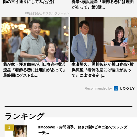
師の言う通りにしてみただけ
春奈×横浜流星『着飾る恋には理由
があって』第9話...
PR(合同会社デジタルファーム )
我が家・坪倉由幸が川口春奈×横浜
生瀬勝久、黒川智花が川口春奈×横
流星『着飾る恋には理由があって』
浜流星『着飾る恋には理由があっ
最終回にゲスト出...
て』に出演決定 |...
Recommended by
ランキング
#Mooove!・赤間四季、おさげ髪×ビキニ姿でスレンダ
1
ー美…