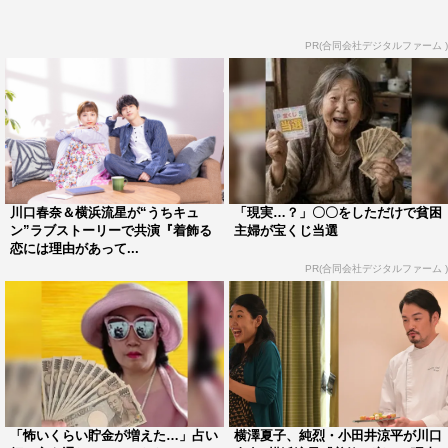
PR(合同会社デジタルファーム )
中村アン
丸山隆平
向井理
川口春奈＆横浜流星が“うちキュ
「現実…？」〇〇をしただけで貧困
夏川結衣
川口春奈
横浜流星
ン”ラブストーリーで共演『着飾る
主婦が宝くじ当選
恋には理由があって...
生瀬勝久
着飾る恋には理由があって
PR(合同会社デジタルファーム )
「怖いくらい貯金が増えた…」占い
横澤夏子、純烈・小田井涼平が川口