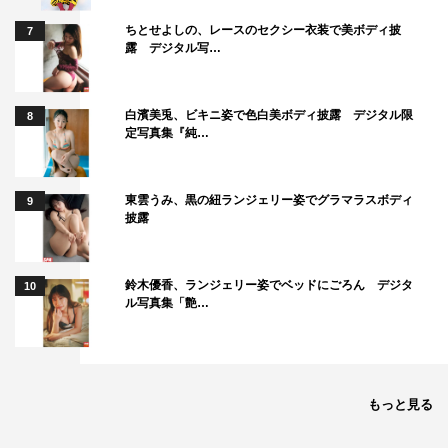
ちとせよしの、レースのセクシー衣装で美ボディ披
7
露 デジタル写…
白濱美兎、ビキニ姿で色白美ボディ披露 デジタル限
8
定写真集『純…
東雲うみ、黒の紐ランジェリー姿でグラマラスボディ
9
披露
鈴木優香、ランジェリー姿でベッドにごろん デジタ
10
ル写真集「艶…
もっと見る