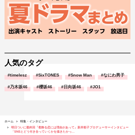
人気のタグ
timelesz
SixTONES
Snow Man
なにわ男子
乃木坂46
櫻坂46
日向坂46
JO1
ホーム
特集・インタビュー
明日ついに最終回『着飾る恋には理由があって』新井順子プロデューサーインタビュー
「SNSとどう付き合っていくかを描きたかっ…