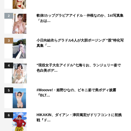
軟体Iカップグラビアアイドル・仲根なのか、1st写真集
2
「おは…
小日向結衣らグラドル6人が大胆ポージング “股”特化写
3
真集「…
“現役女子大生アイドル”七海りお、ランジェリー姿で
4
色白美ボデ…
#Mooove!・姫野ひなの、ビキニ姿で美ボディ披露
5
『BLT…
HIKAKIN、ダイアン・津田篤宏がドリフコントに初挑
6
戦『ド…