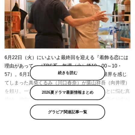
6
月
22
日（火）にいよいよ最終回を迎える『着飾る恋には
理由があって』（
TBS
系 毎週（火）後
10
・
00
～
10
・
続きを読む
57
）。
6
月
15
日放送の第
9
話で、着飾ることに限界を感じ
てしまった真柴くるみ（川口春奈）が葉山祥吾（向井理）
を頼り、一方の藤野駿（横浜流星）は着飾ることに悩む真
2026夏ドラマ最新情報まとめ
柴は、彼女らしくないと訴えてしまう。真柴の恋の行方が
気になる最終回を目前に、プロデューサーの新井順子さん
グラビア関連記事一覧
から胸キュンシーンの裏話や、見どころを語っていただき
ました。