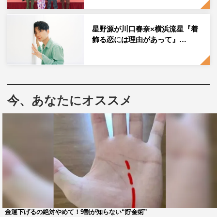
に、どうしたらキスにつなげられるか、印象に残るキスに
なるかは考えました。
星野源が川口春奈×横浜流星『着
◆新井さんが印象に残っているキスシーンは何でしょう
飾る恋には理由があって』…
か？
2
話の冷蔵庫前でのキスも、
5
話のキッチンカーからのキス
もきれいに撮ってもらって良かったなと思っています。セ
今、あなたにオススメ
ットを作る前に、２話では冷蔵庫前でキスシーンがあるこ
とが決まっていたので、きれいに撮ってもらえるセットを
作りました。冷蔵庫を大きくしておいて、芝居の流れで撮
れるように配置されているんです。
「逃げるなっていう駿と、駿の逆の立ち位置にいる祥
吾という構図にしたかった」
金運下げるの絶対やめて！9割が知らない“貯金術”
1
2
3
4
全文表示