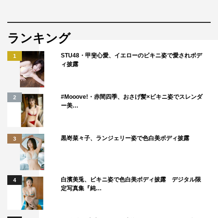
ランキング
STU48・甲斐心愛、イエローのビキニ姿で愛されボデ
1
ィ披露
#Mooove!・赤間四季、おさげ髪×ビキニ姿でスレンダ
2
ー美…
黒嵜菜々子、ランジェリー姿で色白美ボディ披露
3
白濱美兎、ビキニ姿で色白美ボディ披露 デジタル限
4
定写真集『純…