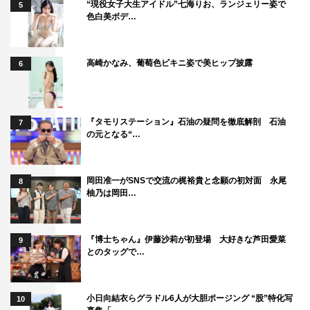
“現役女子大生アイドル”七海りお、ランジェリー姿で
5
色白美ボデ…
高崎かなみ、葡萄色ビキニ姿で美ヒップ披露
6
『タモリステーション』石油の疑問を徹底解剖 石油
7
の元となる“…
岡田准一がSNSで交流の梶裕貴と念願の初対面 永尾
8
柚乃は岡田…
『博士ちゃん』伊藤沙莉が初登場 大好きな芦田愛菜
9
とのタッグで…
小日向結衣らグラドル6人が大胆ポージング “股”特化写
10