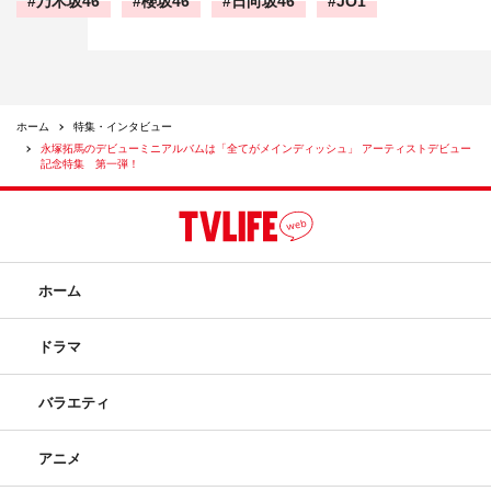
乃木坂46
櫻坂46
日向坂46
JO1
ホーム
特集・インタビュー
永塚拓馬のデビューミニアルバムは「全てがメインディッシュ」 アーティストデビュー
記念特集 第一弾！
ホーム
ドラマ
バラエティ
アニメ