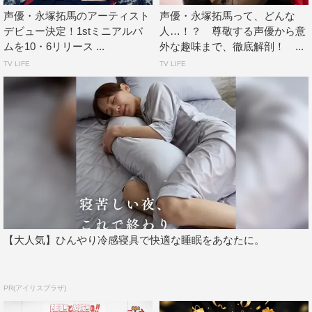
声優・永塚拓馬のアーティスト
声優・永塚拓馬って、どんな
デビュー決定！1stミニアルバ
人…！？ 尊敬する声優から意
ムを10・6リリース ...
外な趣味まで、徹底解剖！ ...
TV LIFE
TV LIFE
【大人気】ひんやり冷感寝具で快適な睡眠をあなたに。
PR(アイリスプラザ)