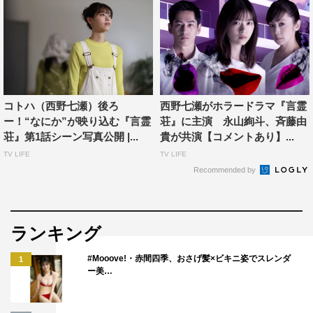
コトハ（西野七瀬）後ろ
西野七瀬がホラードラマ『言霊
ー！“なにか”が映り込む『言霊
荘』に主演 永山絢斗、斉藤由
荘』第1話シーン写真公開 |...
貴が共演【コメントあり】...
TV LIFE
TV LIFE
Recommended by
ランキング
#Mooove!・赤間四季、おさげ髪×ビキニ姿でスレンダ
1
ー美…