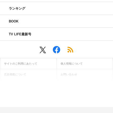
ランキング
BOOK
TV LIFE最新号
サイトのご利用にあたって
個人情報について
広告掲載について
お問い合わせ
インフォマティブデータ取得ガイドライン
当サイトに記載されている画像・動画・文章等の無断転用・無断転
載は固くお断り致します。
© ONE PUBLISHING