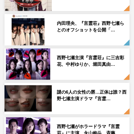
内田理央、『言霊荘』西野七瀬ら
とのオフショットを公開「…
西野七瀬主演『言霊荘』に三吉彩
花、中村ゆりか、堀田真由…
謎の6人の女性の唇…正体は誰？西
野七瀬主演ドラマ『言霊…
西野七瀬がホラードラマ『言霊
荘』に主演 永山絢斗、斉藤…