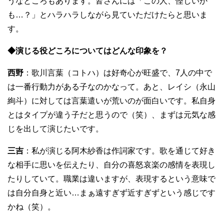
うなところもあります。皆さんには「この人、怪しいか
も…？」とハラハラしながら見ていただけたらと思いま
す。
◆演じる役どころについてはどんな印象を？
西野
：歌川言葉（コトハ）は好奇心が旺盛で、7人の中で
は一番行動力がある子なのかなって。あと、レイシ（永山
絢斗）に対しては言葉遣いが荒いのが面白いです。私自身
とはタイプが違う子だと思うので（笑）、まずは元気な感
じを出して演じたいです。
三吉
：私が演じる阿木紗香は作詞家です。歌を通じて好き
な相手に思いを伝えたり、自分の喜怒哀楽の感情を表現し
たりしていて。職業は違いますが、表現するという意味で
は自分自身と近い…まぁ遠すぎず近すぎずという感じです
かね（笑）。