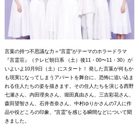
言葉の持つ不思議な力＝“言霊”がテーマのホラードラマ
『言霊荘』（テレビ朝日系 （土）後11・00〜11・30）が
いよいよ10月9日（土）にスタート！ 発した言葉が何もか
も現実になってしまうアパートを舞台に、恐怖に追い込ま
れる住人たちの姿を描きます。その住人たちを演じる西野
七瀬さん、内田理央さん、堀田真由さん、三吉彩花さん、
森田望智さん、石井杏奈さん、中村ゆりかさんの7人に作
品や役どころの印象、“言霊”を感じる瞬間などについて聞
きました。