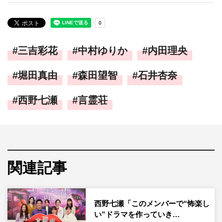
三吉彩花
中村ゆりか
内田理央
堀田真由
森田望智
石井杏奈
西野七瀬
言霊荘
関連記事
西野七瀬「このメンバーで“怖楽し
い”ドラマを作っていき…