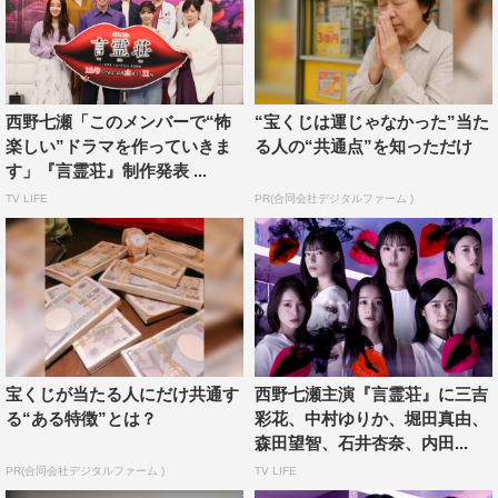
西野七瀬「このメンバーで“怖
“宝くじは運じゃなかった”当た
楽しい”ドラマを作っていきま
る人の“共通点”を知っただけ
す」『言霊荘』制作発表 ...
TV LIFE
PR(合同会社デジタルファーム )
宝くじが当たる人にだけ共通す
西野七瀬主演『言霊荘』に三吉
る“ある特徴”とは？
彩花、中村ゆりか、堀田真由、
森田望智、石井杏奈、内田...
PR(合同会社デジタルファーム )
TV LIFE