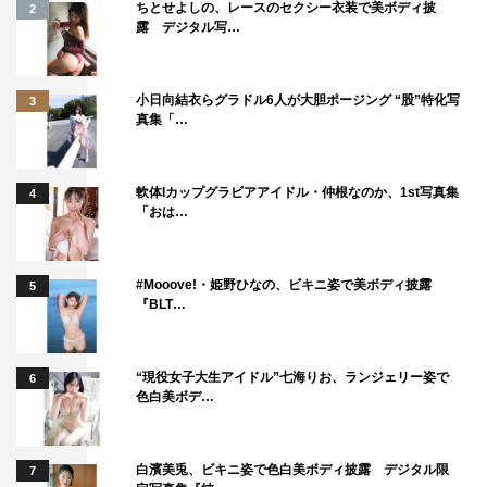
ちとせよしの、レースのセクシー衣装で美ボディ披
2
露 デジタル写…
小日向結衣らグラドル6人が大胆ポージング “股”特化写
3
真集「…
軟体Iカップグラビアアイドル・仲根なのか、1st写真集
4
「おは…
#Mooove!・姫野ひなの、ビキニ姿で美ボディ披露
5
『BLT…
“現役女子大生アイドル”七海りお、ランジェリー姿で
6
色白美ボデ…
白濱美兎、ビキニ姿で色白美ボディ披露 デジタル限
7