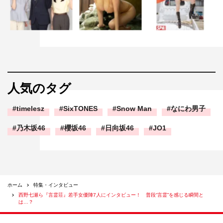
人気のタグ
timelesz
SixTONES
Snow Man
なにわ男子
乃木坂46
櫻坂46
日向坂46
JO1
ホーム
特集・インタビュー
西野七瀬ら『言霊荘』若手女優陣7人にインタビュー！ 普段“言霊”を感じる瞬間と
は…？