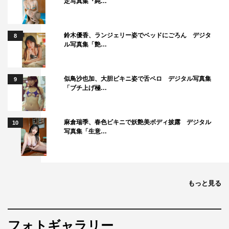
定写真集『純…
鈴木優香、ランジェリー姿でベッドにごろん デジタ
8
ル写真集「艶…
似鳥沙也加、大胆ビキニ姿で舌ペロ デジタル写真集
9
「ブチ上げ極…
麻倉瑞季、春色ビキニで妖艶美ボディ披露 デジタル
10
写真集「生意…
もっと見る
フォトギャラリー