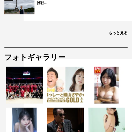
挑戦…
的なキュンポイントだったりしますね（笑）。そんな感
じ、するよね？
幸澤：します、します（笑）。
もっと見る
◆櫻井さんは、具体的にどんなことをして仲良くなろうと
しているんですか？
フォトギャラリー
藤原：結構、積極的に恋愛トークを仕掛けてくるんです。
大人の恋愛がどういうものか、僕たちに突き付けてくる
（笑）。
櫻井：男として何が正しいのか、ちょっとした論争を繰り
広げたことがあって。僕は女性に対して対等でありたい
し、例えば男は女におごるもの、何かしてあげるものだっ
ていう価値観は古いんじゃないか。もっとフラットに、い
ろいろ話し合いながら、2人で関係を進めて行くのがいい
んじゃないかって。