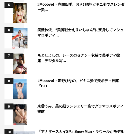
#Mooove!・赤間四季、おさげ髪×ビキニ姿でスレンダ
5
子高生らしい感じなのに。そのギャップも魅力だと思いま
ー美…
す。
幸澤：櫻井さんは、優しいですね。あと、周りをよく見て
美澄衿依、“美脚戦士えりいちゃん”に変身してマシュ
6
マロボディ…
いる。藤原さんは…。
藤原：いいよ、いないと思ってしゃべって（笑）。
ちとせよしの、レースのセクシー衣装で美ボディ披
7
露 デジタル写…
幸澤：（笑）。面白い方で、よく冗談を言って、場を和ま
せてくれます。
#Mooove!・姫野ひなの、ビキニ姿で美ボディ披露
8
櫻井：でも、大祐は面白いだけじゃなく、ちゃんと締める
『BLT…
ところは締めてくれて。沙良ちゃんと同じように、メリハ
リの付け方がうまいなって思います。
東雲うみ、黒の紐ランジェリー姿でグラマラスボディ
9
披露
藤原：海音君はこの現場では年上の方で、やっぱりしっか
りしていて頼りになるんですけど、みんなの距離を縮めて
くれてるなっていうのが伝わって来て。それが結構、個人
『アナザースカイSP』Snow Man・ラウールがモデル
10