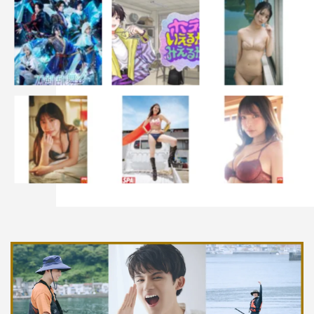
1
2
全文表示
差出人は、誰ですか？
幸澤沙良
櫻井海音
藤原大祐