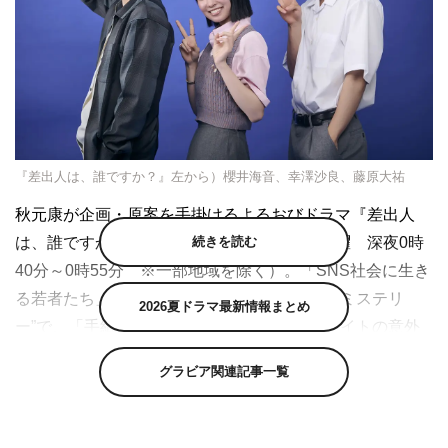
『差出人は、誰ですか？』左から）櫻井海音、幸澤沙良、藤原大祐
秋元康が企画・原案を手掛けるよるおびドラマ『差出人
続きを読む
は、誰ですか？』（TBSほか 毎週月曜～木曜 深夜0時
40分～0時55分 ※一部地域を除く）。「SNS社会に生き
る若者たち」をテーマに描く“青春ヒューマンミステリ
2026夏ドラマ最新情報まとめ
ー”で、「手紙ゲーム」をきっかけにクラスメイトの意外
な素顔が明らかになっていく。そんな本作の主演を務める
グラビア関連記事一覧
幸澤沙良さん、共演の櫻井海音さん、藤原大祐さんの3人
が、撮影現場の様子や作品の魅力を語ってくれた。