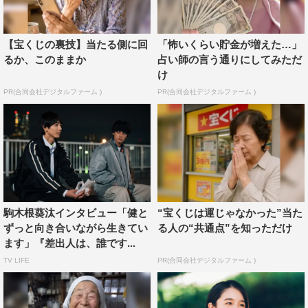
藤原：一ノ瀬は学校ではマジメで勉強熱心な、秀才キャラ
【宝くじの裏技】当たる側に回
「怖いくらい貯金が増えた…」
なんです。でも、一歩外に出ればスケボーやラップをやっ
るか、このままか
占い師の言う通りにしてみただ
ている、ストリートな一面もあって。そういう一ノ瀬の二
け
面性や、なぜそういう行動をしているかを心の中に置きな
PR(合同会社デジタルファーム )
PR(合同会社デジタルファーム )
がら演じています。
◆役柄に共感するところはありますか？
幸澤：“事なかれ主義”なところは似ていますね。私も結
構、周りに気を遣うというか、波風立てたくないなと思う
タイプだったりするんです。
駒木根葵汰インタビュー「健と
“宝くじは運じゃなかった”当た
ずっと向き合いながら生きてい
る人の“共通点”を知っただけ
櫻井：子どもの頃からサッカーをしていたというのが、一
ます」『差出人は、誰です...
番の共通点だと思います。なので今回、サッカーのお芝居
TV LIFE
PR(合同会社デジタルファーム )
ができることはうれしかったし、サッカーやっている人は
普段どういう服装をしているのかみたいな話をスタッフの