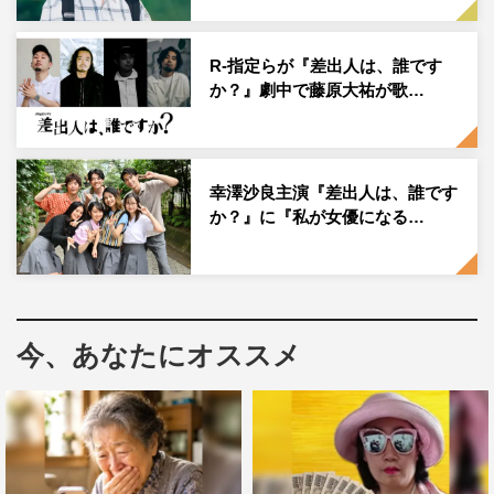
R-指定らが『差出人は、誰です
か？』劇中で藤原大祐が歌…
◆自身の役柄の紹介と、演じる上で心掛けていることをお
願いします。
幸澤沙良主演『差出人は、誰です
か？』に『私が女優になる…
幸澤：美月は“普通の女の子”みたいな感じで台本に書かれ
ていて。普通って何だろうって、最初は考え込みました。
今も苦戦しているんですけど、現場でいろんな方と演技し
て感じたものを素直に出すようにしています。
今、あなたにオススメ
櫻井：成田はヤンキーチックなところもありつつ、クラス
では人気者なんですね。ただし、馬場（窪塚愛流）に対し
てはわりと強い態度で、いじめのような扱いをしている。
もちろん事情があってのことなんですけど、成田のキャラ
クターのバランスを考えながら演じています。