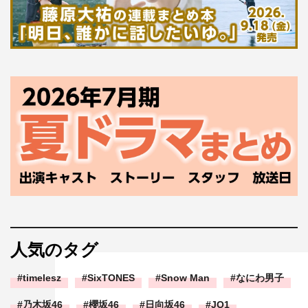
人気のタグ
timelesz
SixTONES
Snow Man
なにわ男子
乃木坂46
櫻坂46
日向坂46
JO1