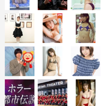
藤原：で、僕は、女の子はプリンセスみたいに扱うべきだ
と思っていて。おごるかどうかで言ったら、おごった方が
いいと思うし、サプライズもしたいし、プレゼントもした
い。長い休憩があったとき、めちゃくちゃ論争したんです
けど、現場でも結構意見が分かれて、答えが出なかったん
です。
◆ここで幸澤さんに決めてもらいましょうか？
幸澤：個人的には、櫻井さんのフェアでいたいって考え方
はいいなと思うんです。でも、一般的に多くの女性はおご
ってほしいし、サプライズもしてほしいかなって思いま
す。
櫻井：でも、沙良ちゃん的には俺の方がいいんでしょ？
幸澤：うーん、そう…ですね（笑）。