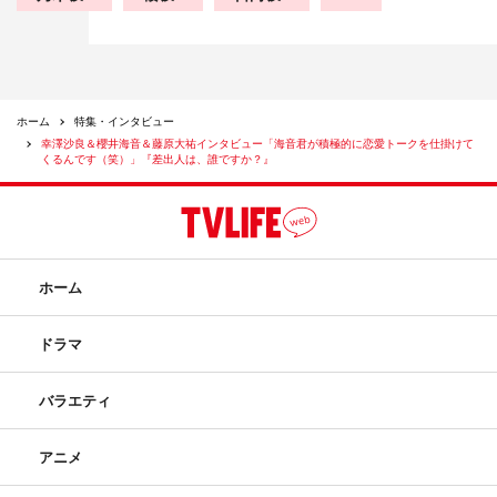
ホーム
特集・インタビュー
幸澤沙良＆櫻井海音＆藤原大祐インタビュー「海音君が積極的に恋愛トークを仕掛けて
くるんです（笑）」『差出人は、誰ですか？』
ホーム
ドラマ
バラエティ
アニメ