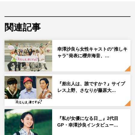
関連記事
幸澤沙良ら女性キャストの“推しキ
ャラ”発表に櫻井海音、…
『差出人は、誰ですか？』サイプ
レス上野、さなりが藤原大…
『私が女優になる日＿』2代目
GP・幸澤沙良インタビュー…