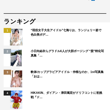
ランキング
『差出人は、誰ですか？』©TBS／撮影：加藤春日
“現役女子大生アイドル”七海りお、ランジェリー姿で
1
色白美ボデ…
◆現場でのお互いの印象は？
櫻井：沙良ちゃんは本格的な現場は初めてだと思うんです
小日向結衣らグラドル6人が大胆ポージング “股”特化写
2
真集「…
けど、すごく落ち着いていて。現場での居方や立ち振る舞
い、人との接し方が上手なんです。役と同じで守ってあげ
たくなるような雰囲気もあるから、今後も見守っていけれ
軟体Iカップグラビアアイドル・仲根なのか、1st写真集
3
「おは…
ばなと（笑）。
藤原：見ていて思うのは、スイッチの入れ方が上手だな
HIKAKIN、ダイアン・津田篤宏がドリフコントに初挑
4
と。笑いが絶えない現場だから直前まで結構いろんな話を
戦『ド…
していたのに、本番になると沙良ちゃんの表情が一気に変
わるんです。普段はかわいらしく、会話の内容も17歳の女