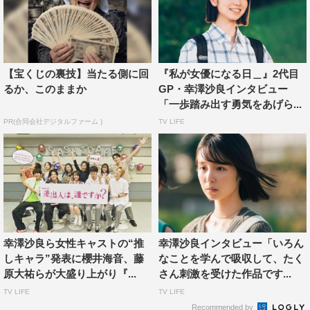
皆さんとしながら演じることができて。今まで自分のやっ
て来たことが生きている感じが楽しいです。
藤原：性格的な話をすると、あまり一ノ瀬と近しいところ
はなくて。ただ、ラップは好きだったし、R－指定さんや
【宝くじの裏技】当たる側に回
『私が女優になる日＿』2代目
るか、このままか
GP・幸澤沙良インタビュー
梅田サイファーさんのファンだったので、今回ラップ曲を
「一歩踏み出す勇気をあげら...
監修してくださると決まったときはめちゃくちゃうれしか
PR(合同会社デジタルファーム )
TV LIFE
ったです。ラッパーさんがどういう動きをするのか、参考
のための動画を送ってくれて。僕の意見を歌詞に取り入れ
てもらったりもして、本当に夢みたいでした。
幸澤沙良ら女性キャストの“推
幸澤沙良インタビュー「いろん
しキャラ”発表に櫻井海音、藤
なことを学んで吸収して、たく
原大祐らが大盛り上がり『...
さん刺激を受けた作品です...
TV LIFE
TV LIFE
Recommended by