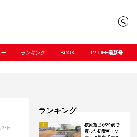
ュー
ランキング
BOOK
TV LIFE最新号
ランキング
槙原寛己が20歳で
1
月23日
買った初愛車・ソ