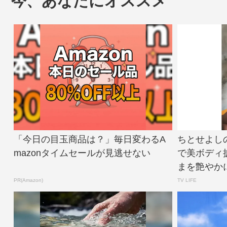
今、あなたにオススメ
「今日の目玉商品は？」毎日変わるA
ちとせよし
mazonタイムセールが見逃せない
で美ボディ
まを艶やかに
PR(Amazon)
TV LIFE