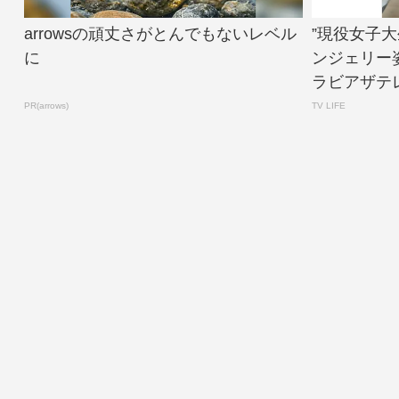
arrowsの頑丈さがとんでもないレベル
”現役女子
に
ンジェリー
ラビアザテレ
PR(arrows)
TV LIFE