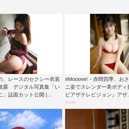
の、レースのセクシー衣装
#Mooove!・赤間四季、お
披露 デジタル写真集「い
ニ姿でスレンダー美ボディ
」誌面カット公開 |...
ビアザテレビジョン』アザ..
TV LIFE