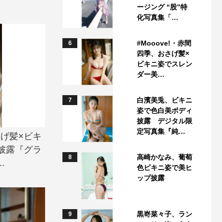
ージング “股”特
化写真集「…
#Mooove!・赤間
6
四季、おさげ髪×
ビキニ姿でスレン
ダー美…
白濱美兎、ビキニ
7
姿で色白美ボディ
披露 デジタル限
定写真集『純…
さげ髪×ビキ
披露『グラ
高崎かなみ、葡萄
8
.
色ビキニ姿で美ヒ
ップ披露
黒嵜菜々子、ラン
9