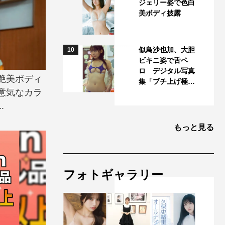
ジェリー姿で色白
美ボディ披露
似鳥沙也加、大胆
10
ビキニ姿で舌ペ
ロ デジタル写真
艶美ボディ
集「ブチ上げ極…
意気なカラ
.
もっと見る
フォトギャラリー