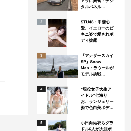
アラに興奮「デジ
タルパネル…
STU48・甲斐心
2
愛、イエローのビ
キニ姿で愛されボ
ディ披露
『アナザースカイ
3
SP』Snow
Man・ラウールが
モデル挑戦…
“現役女子大生ア
4
イドル”七海り
お、ランジェリー
姿で色白美ボデ…
小日向結衣らグラ
5
ドル6人が大胆ポ