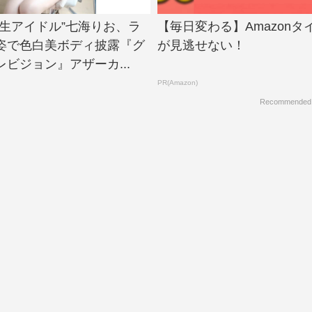
大生アイドル”七海りお、ラ
【毎日変わる】Amazonタ
姿で色白美ボディ披露『グ
が見逃せない！
ビジョン』アザーカ...
PR(Amazon)
Recommended