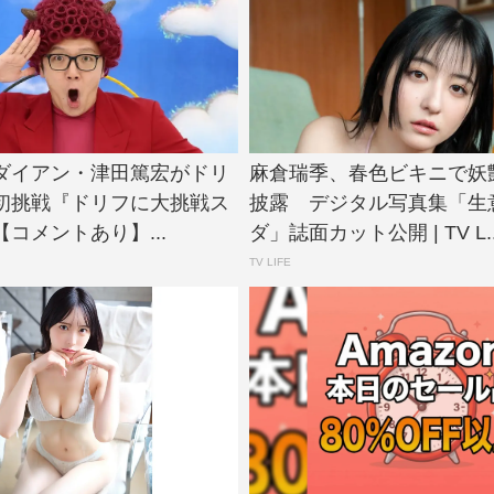
N、ダイアン・津田篤宏がドリ
麻倉瑞季、春色ビキニで妖
初挑戦『ドリフに大挑戦ス
披露 デジタル写真集「生
コメントあり】...
ダ」誌面カット公開 | TV L..
TV LIFE