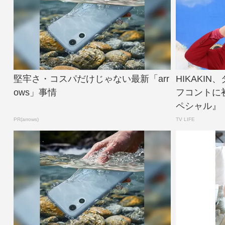
堅牢さ・コスパだけじゃない最新「arr
HIKAKI
ows」事情
フコントに
ペシャル』【
PR(arrows)
TV LIFE