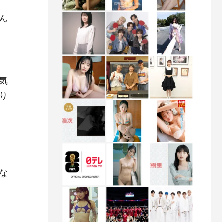
ん
気
り
な