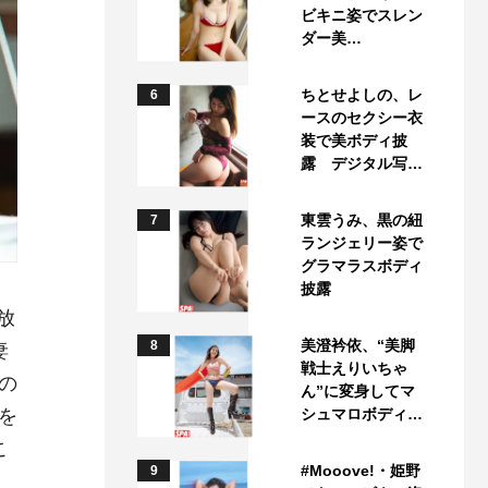
ビキニ姿でスレン
ダー美…
ちとせよしの、レ
6
ースのセクシー衣
装で美ボディ披
露 デジタル写…
東雲うみ、黒の紐
7
ランジェリー姿で
グラマラスボディ
披露
放
美澄衿依、“美脚
8
妻
戦士えりいちゃ
の
ん”に変身してマ
を
シュマロボディ…
こ
#Mooove!・姫野
9