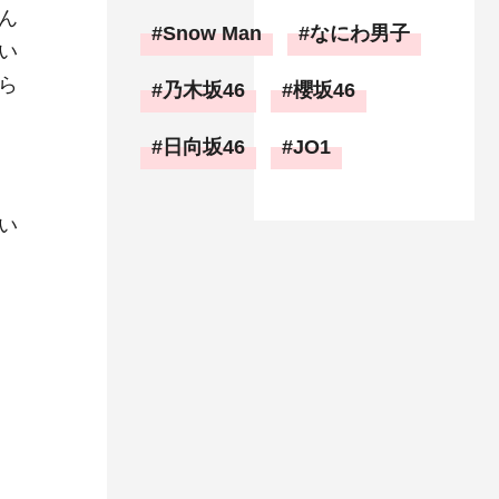
ん
Snow Man
なにわ男子
い
ら
乃木坂46
櫻坂46
日向坂46
JO1
い