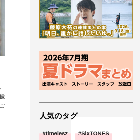
、
優
ご
人気のタグ
timelesz
SixTONES