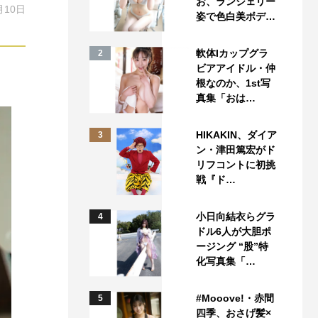
お、ランジェリー
月10日
姿で色白美ボデ…
軟体Iカップグラ
2
ビアアイドル・仲
根なのか、1st写
真集「おは…
HIKAKIN、ダイア
3
ン・津田篤宏がド
リフコントに初挑
戦『ド…
小日向結衣らグラ
4
ドル6人が大胆ポ
ージング “股”特
化写真集「…
#Mooove!・赤間
5
四季、おさげ髪×