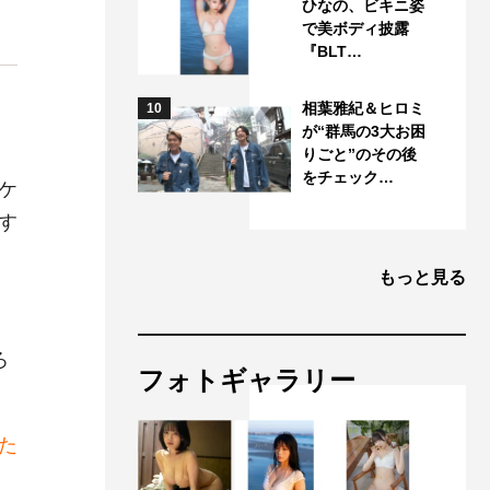
ひなの、ビキニ姿
で美ボディ披露
『BLT…
相葉雅紀＆ヒロミ
10
が“群馬の3大お困
りごと”のその後
をチェック…
ケ
す
もっと見る
ろ
フォトギャラリー
た