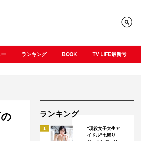
ュー
ランキング
BOOK
TV LIFE最新号
ランキング
面の
“現役女子大生ア
1
イドル”七海り