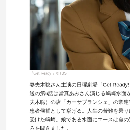
『Get Ready!』©TBS
妻夫木聡さん主演の日曜劇場『Get Ready
送の第6話は當真あみさん演じる嶋崎水面
夫木聡）の店「カーサブランシェ」の常連
患者候補として挙げる。人生の苦難を乗り
受けた嶋崎。娘である水面にエースは命の
ろを聞きました。