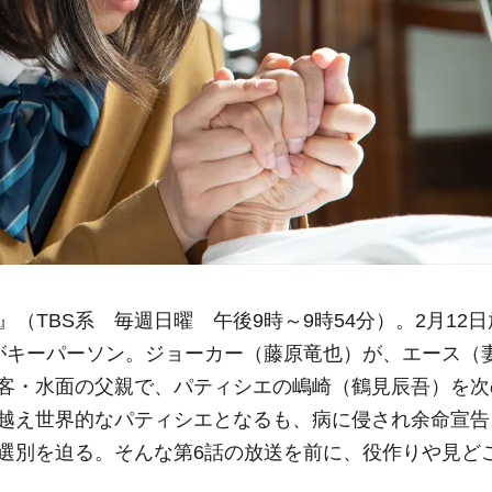
!』（TBS系 毎週日曜 午後9時～9時54分）。2月12日
がキーパーソン。ジョーカー（藤原竜也）が、エース（
客・水面の父親で、パティシエの嶋崎（鶴見辰吾）を次
越え世界的なパティシエとなるも、病に侵され余命宣告
選別を迫る。そんな第6話の放送を前に、役作りや見ど