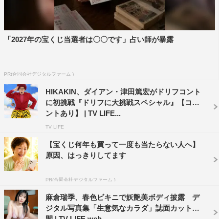
「2027年の宝くじ当選者は〇〇です」占い師が暴露
PR(合同会社デジタルファーム )
HIKAKIN、ダイアン・津田篤宏がドリフコント
に初挑戦『ドリフに大挑戦スペシャル』【コメ
ントあり】 | TV LIFE...
TV LIFE
【宝くじ何年も買って一度も当たらない人へ】
原因、はっきりしてます
PR(合同会社デジタルファーム )
麻倉瑞季、春色ビキニで妖艶美ボディ披露 デ
ジタル写真集「生意気なカラダ」誌面カット公
開 | TV LIFE web