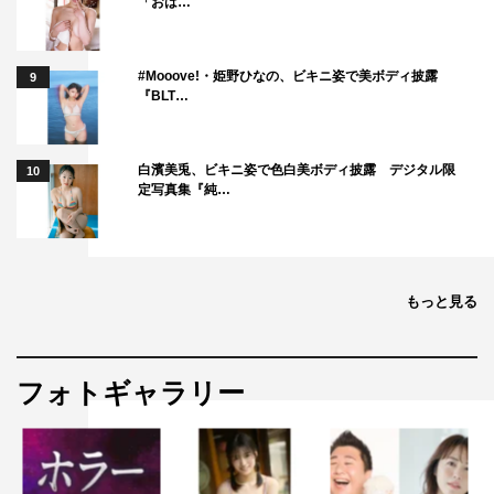
「おは…
#Mooove!・姫野ひなの、ビキニ姿で美ボディ披露
9
『BLT…
白濱美兎、ビキニ姿で色白美ボディ披露 デジタル限
10
定写真集『純…
もっと見る
フォトギャラリー