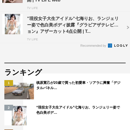
TV LIFE
”現役女子大生アイドル”七海りお、ランジェリ
ー姿で色白美ボディ披露『グラビアザテレビジ
ョン』アザーカット4点公開 | T...
TV LIFE
Recommended by
ランキング
槙原寛己が20歳で買った初愛車・ソアラに興奮「デジ
1
タルパネル…
“現役女子大生アイドル”七海りお、ランジェリー姿で
2
色白美ボデ…