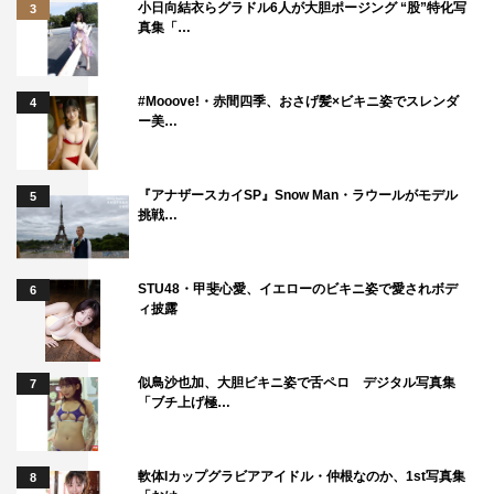
小日向結衣らグラドル6人が大胆ポージング “股”特化写
3
真集「…
#Mooove!・赤間四季、おさげ髪×ビキニ姿でスレンダ
4
ー美…
『アナザースカイSP』Snow Man・ラウールがモデル
5
挑戦…
STU48・甲斐心愛、イエローのビキニ姿で愛されボデ
6
ィ披露
似鳥沙也加、大胆ビキニ姿で舌ペロ デジタル写真集
7
「ブチ上げ極…
軟体Iカップグラビアアイドル・仲根なのか、1st写真集
8