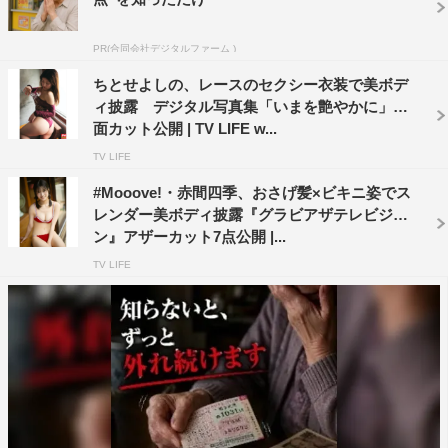
PR(合同会社デジタルファーム )
ちとせよしの、レースのセクシー衣装で美ボデ
ィ披露 デジタル写真集「いまを艶やかに」誌
面カット公開 | TV LIFE w...
TV LIFE
#Mooove!・赤間四季、おさげ髪×ビキニ姿でス
レンダー美ボディ披露『グラビアザテレビジョ
ン』アザーカット7点公開 |...
TV LIFE