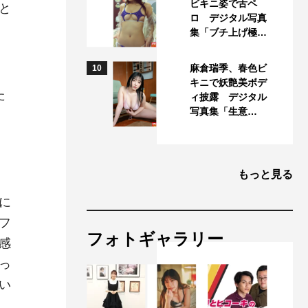
ビキニ姿で舌ペ
と
ロ デジタル写真
集「ブチ上げ極…
麻倉瑞季、春色ビ
10
キニで妖艶美ボデ
た
ィ披露 デジタル
写真集「生意…
もっと見る
に
フ
フォトギャラリー
感
っ
い