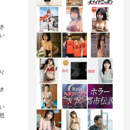
き
い
り
き
い
思