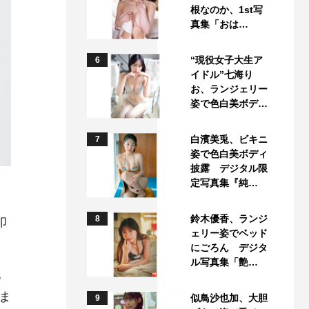
根なのか、1st写
真集「おは…
“現役女子大生ア
6
イドル”七海り
お、ランジェリー
姿で色白美ボデ…
白濱美兎、ビキニ
7
姿で色白美ボディ
披露 デジタル限
定写真集『純…
鈴木優香、ランジ
8
印
ェリー姿でベッド
にごろん デジタ
ル写真集「艶…
ろ
ま
似鳥沙也加、大胆
9