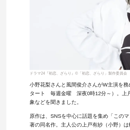
ドラマ24『初恋、ざらり』©︎「初恋、ざらり」製作委員会
小野花梨さんと風間俊介さんがW主演を務
タート 毎週金曜 深夜0時12分～）。
象などを聞きました。
原作は、SNSを中心に話題を集め「このマ
著の同名作。主人公の上戸有紗（小野）は