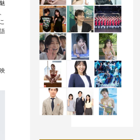
魅
、
こ
語
映