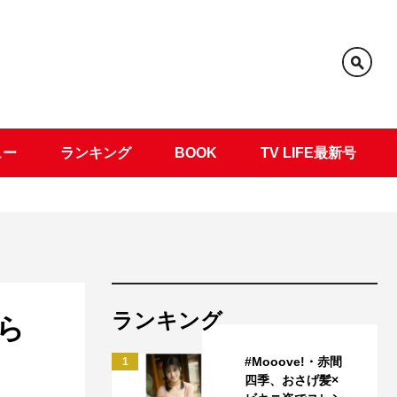
ュー
ランキング
BOOK
TV LIFE最新号
ランキング
ら
#Mooove!・赤間
1
四季、おさげ髪×