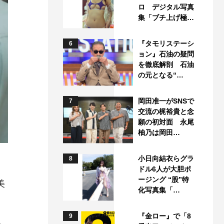
ロ デジタル写真
集「ブチ上げ極…
『タモリステーシ
6
ョン』石油の疑問
を徹底解剖 石油
の元となる“…
岡田准一がSNSで
7
交流の梶裕貴と念
願の初対面 永尾
柚乃は岡田…
小日向結衣らグラ
8
ドル6人が大胆ポ
ージング “股”特
美
化写真集「…
『金ロー』で「8
9
ろ