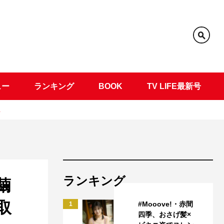
ュー
ランキング
BOOK
TV LIFE最新号
…
ランキング
繭
取
#Mooove!・赤間
1
四季、おさげ髪×