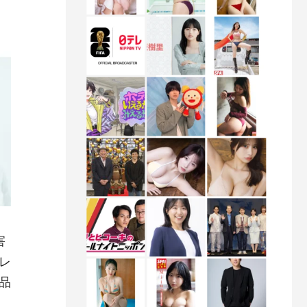
害
レ
品