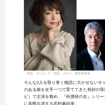
『初恋、ざらり』©︎「初恋、ざらり」製作委員会
そんな2人を取り巻く物語に欠かせないキ
のある娘を女手一つで育ててきた有紗の母
ビ）で主演を務め、『科捜研の女』シリー
に多数出演する若村麻由美。