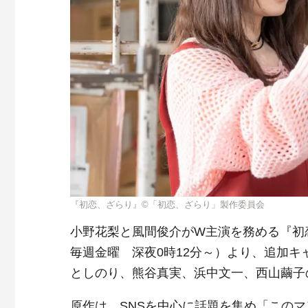
『初恋、ざらり』©︎「初恋、ざらり」製作委員会
小野花梨と風間俊介がW主演を務める『初
毎週金曜 深夜0時12分～）より、追加
としのり、熊谷真実、浜中文一、西山繭子
原作は、SNSを中心に話題を集め「このマ