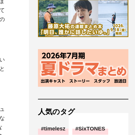
ま
て
の
い
と
ュ
人気のタグ
な
な
timelesz
SixTONES