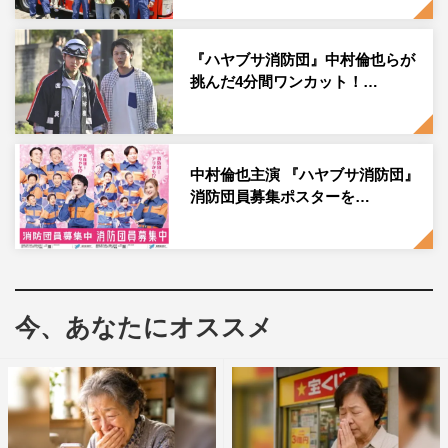
ことで、新鮮だなと思いました。脚本もシンプルに面白
く、撮影が楽しみになりましたね。
『ハヤブサ消防団』中村倫也らが
◆演じる彩をどのようなキャラクターだと捉えています
挑んだ4分間ワンカット！…
か？
最初は心の内が見えなくて、見ていて気になるキャラクタ
中村倫也主演 『ハヤブサ消防団』
ーだと思うんです。序盤はどこか出来事を客観的に見てい
消防団員募集ポスターを…
る感じですけど、中盤からはいろんな人と関わり、彼女の
過去や、どういういきさつがあってハヤブサに来たのかも
分かってくるので。そこからはかなり、つかみやすくなる
と思います。
今、あなたにオススメ
◆回を追うごとに、演じ方を変えていこうと？
あまり意識することなく、台本に沿って自然と彼女の内面
が表れてくれば、という感じですね。太郎さんや消防団の
皆さんと一緒に何かすることも増えて、そうなれば自然と