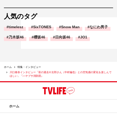
人気のタグ
timelesz
SixTONES
Snow Man
なにわ男子
乃木坂46
櫻坂46
日向坂46
JO1
ホーム
特集・インタビュー
川口春奈インタビュー「彩の過去や太郎さん（中村倫也）との空気感の変化を楽しんで
ほしい」『ハヤブサ消防団』
ホーム