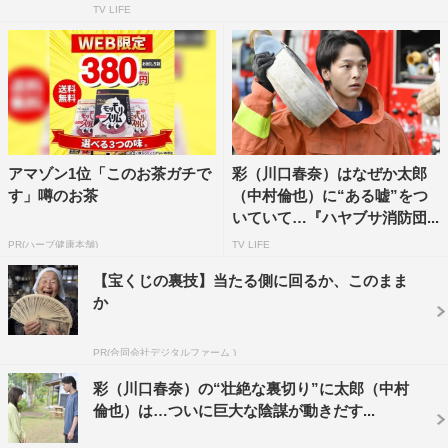
TV LIFE
ともあるし、到底私には務まらないとは思いますけど、そ
の分、ドラマを通して知らない世界を見られる気がして、
興味深いです。
◆ハヤブサ地区のような田舎暮らしに興味はありますか？
もともと私自身もああいう場所で生まれ育っているし、ど
アマゾン1位「このお茶ガチで
彩（川口春奈）はなぜか太郎
こか落ち着く感じはします。仕事のこともあるし、今はな
す」噂のお茶
（中村倫也）に“ある嘘”をつ
いていて…『ハヤブサ消防団...
かなか難しいですけど、いつかああいう場所で暮らすのも
PR(ハーブ健康本舗)
TV LIFE
いいなと思うことはあります。
【宝くじの裏技】当たる側に回るか、このまま
か
PR(合同会社デジタルファーム )
彩（川口春奈）の“壮絶な裏切り”に太郎（中村
倫也）は…ついに巨大な陰謀が動きだす...