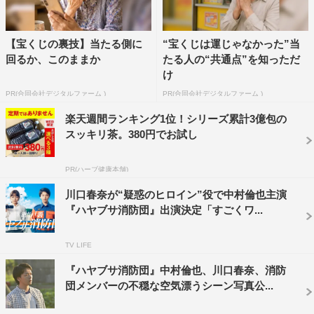
接し方が変わってくるところもあるのかな、と。
◆現場の雰囲気はいかがですか？
【宝くじの裏技】当たる側に
“宝くじは運じゃなかった”当
回るか、このままか
たる人の“共通点”を知っただ
消防団の皆さんが一緒だと、やっぱりにぎやかですね。た
け
だ、私が演じる彩は映像クリエイターとしてイベントに顔
PR(合同会社デジタルファーム )
PR(合同会社デジタルファーム )
を出すみたいな、ピンポイントでの参加が多くて。もとも
楽天週間ランキング1位！シリーズ累計3億包の
と男性が多い現場ではありますし、どちらかというと人見
スッキリ茶。380円でお試し
知りの私は手探りなところはありました。でも最近は、車
の話やごはんの話、以前一緒にお仕事をしたときの思い出
PR(ハーブ健康本舗)
話をしたりして、だいぶなじんできています。
川口春奈が“疑惑のヒロイン”役で中村倫也主演
『ハヤブサ消防団』出演決定「すごくワ...
◆第2話（7月20日（木）放送）では、太郎たちハヤブサ
消防団メンバーが町の消防操法大会に出場することになり
TV LIFE
ます。川口さん自身はこうしたイベントに興味はあります
『ハヤブサ消防団』中村倫也、川口春奈、消防
か？
団メンバーの不穏な空気漂うシーン写真公...
カッコいいなとは思いますね。放水や火事の現場に行くこ