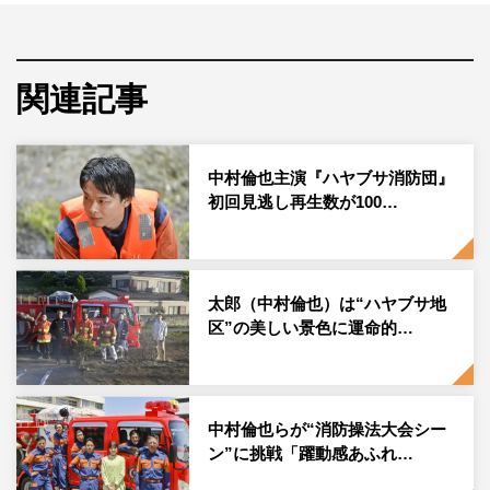
追ううち、集落の奥底にうごめく巨大な陰謀に突き当た
る。
そんな本作で、主人公の太郎を取り巻く登場人物を演じる
関連記事
キャストへのリレーインタビューをスタート。第1回は、
ヒロインの立木彩を演じる川口春奈さん。映像ディレクタ
中村倫也主演『ハヤブサ消防団』
ーである彩は専門学校の講師を務めるかたわら、ハヤブサ
初回見逃し再生数が100…
地区のPR活動を。しかし、実は誰にも言えない過去があ
り…。そんな彩を演じる川口さんに、役柄やドラマの見ど
ころを聞きました。
太郎（中村倫也）は“ハヤブサ地
区”の美しい景色に運命的…
◆最初に原作や脚本を読んだとき、どんな印象を持ちまし
たか？
中村倫也らが“消防操法大会シー
池井戸さんと言えば、男性社会を描く印象があったんで
ン”に挑戦「躍動感あふれ…
す。でも本作はミステリー、しかも山間の村が舞台という