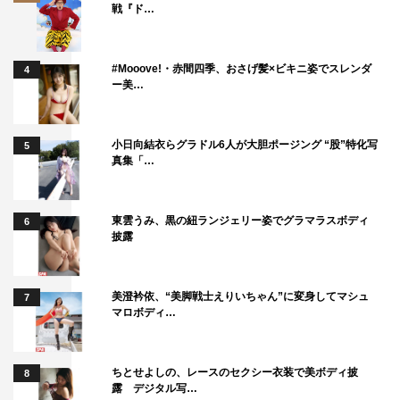
◆彩と太郎の関係性について、中村さんとはどのような話
戦『ド…
を？
どうしても連続ドラマだと現実より早い展開になってしま
#Mooove!・赤間四季、おさげ髪×ビキニ姿でスレンダ
4
ー美…
うので、どのぐらいだといいバランスなんだろうみたいな
話はしましたね。たぶん前半のうちは、この2人どうなん
だろうという感じだと思いますけど、一緒に過ごす時間が
小日向結衣らグラドル6人が大胆ポージング “股”特化写
5
真集「…
増えるにつれて、関係性も変わっていくので。彩の過去の
こともあり、ちょっと相手のことを探りながらみたいな空
気感を楽しんでいただけたらと思っています。
東雲うみ、黒の紐ランジェリー姿でグラマラスボディ
6
披露
◆2人の距離が近づくにつれ、ミステリーの要素も濃くな
っていきますが、その辺りの注目ポイントは？
美澄衿依、“美脚戦士えりいちゃん”に変身してマシュ
7
マロボディ…
怪しいのは彩だけじゃなく、登場人物が結構みんな、何か
しら隠しごとや過去があったりするんですね。1人ひとり
にフォーカスが当たり、今までその人にどんなことがあ
ちとせよしの、レースのセクシー衣装で美ボディ披
8
露 デジタル写…
り、なぜハヤブサ地区にいるのか、興味を持って見ていた