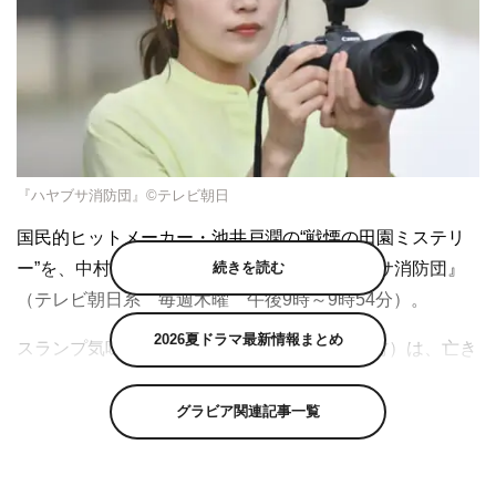
『ハヤブサ消防団』©テレビ朝日
国民的ヒットメーカー・池井戸潤の“戦慄の田園ミステリ
続きを読む
ー”を、中村倫也主演でドラマ化した『ハヤブサ消防団』
（テレビ朝日系 毎週木曜 午後9時～9時54分）。
2026夏ドラマ最新情報まとめ
スランプ気味のミステリ作家・三馬太郎（中村）は、亡き
父の故郷である山間の小さな集落“ハヤブサ地区”に移住。
都会を離れ、穏やかな生活をスタートしたはずだったが、
グラビア関連記事一覧
地元の消防団に加入したことを機に連続放火や住民の不審
死など怪事件に次々遭遇。ハヤブサ地区を守るべく真相を