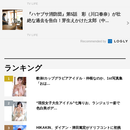
TV LIFE
『ハヤブサ消防団』第5話 彩（川口春奈）が壮
絶な過去を告白！芽生えかけた太郎（中...
TV LIFE
『ハヤブサ消防団』©テレビ朝日
Recommended by
◆ハヤブサ地区を舞台にした町おこしドラマ制作を通し、
彩は太郎と次第に距離を縮めていきます。2人の間には恋
愛要素も…と言われていますが、川口さんの目から見て、
ランキング
太郎のどのような部分に魅力を感じますか？
軟体Iカップグラビアアイドル・仲根なのか、1st写真集
1
「おは…
太郎さんって、周りに自然と人が寄ってくるんですよね。
いろいろ面倒そうなことも持ち込まれるんですけど、断り
切れなかったり、ほっとけなかったりして、結局引き受け
“現役女子大生アイドル”七海りお、ランジェリー姿で
2
色白美ボデ…
てしまって。でも、やるとなったらちゃんとやってくれる
から、頼りがいがあるんだと思います。
HIKAKIN、ダイアン・津田篤宏がドリフコントに初挑
3