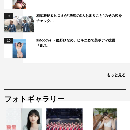
だけるといいなと。原作にはないオリジナル要素も加わっ
ているし、ワクワクするものになっていくと思います。
相葉雅紀＆ヒロミが“群馬の3大お困りごと”のその後を
9
チェック…
SPECIAL T
OPIC
#Mooove!・姫野ひなの、ビキニ姿で美ボディ披露
10
Q.
川口さんが注目している、または推しのキャラクター
『BLT…
は？
A.
怪しいという点で言えば、やっぱり真鍋さん（古川雄
大）ですね。でも見ていて楽しいのは、消防団の皆さん。
もっと見る
誰がというより、皆さんセットです（笑）。笑いあり感動
ありで、1つのチームとして見応えがあると思います。
フォトギャラリー
PROFILE
川口春奈
●かわぐち・はるな…1995年2月10日生まれ。長崎県出