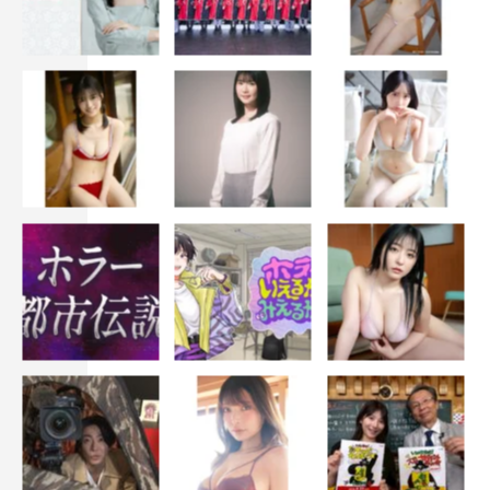
身。B型。最近の出演作は、ドラマ『silent』『ちむどんど
ん』『着飾る恋には理由があって』、映画「極主夫道
ザ・シネマ」など。吹き替えを務めた映画「マイ・エレメ
ント」が8月4日（金）公開。
番組情報
木曜ドラマ『ハヤブサ消防団』
テレビ朝日系
毎週木曜 午後9時～9時54分
公式HP：
https://www.tv-asahi.co.jp/hayabusa-syobodan/
●text／小山智久