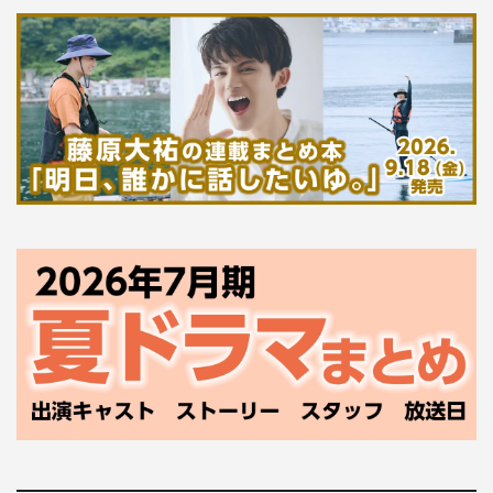
になる視聴
者に向けて
メッセージ
をお願いし
ます。
佐谷戸
：Dlifeを見てるってことはディズニーが大好きな方
だと思うので、ディズニーグッズを本当にたくさん紹介し
ているし、実際に手にとって見ているんで本当にオススメ
したいです。
塚地
：実際にそのものを人が触っているところが見られる
ので、間違いないじゃないですか。画像だけを見るより分
かりやすいですから。やっぱり我々はいいものしか紹介し
ませんので！（笑）
本当にすばらしいものばかりなので、好きな人はそろえた
くなるようなアイテムだらけです！