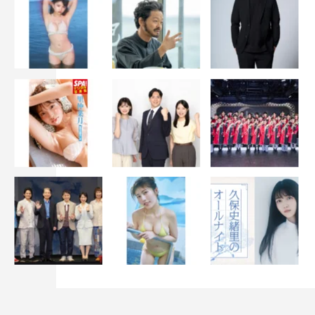
やましそうにしていましたが…。
塚地
：ミナちゃんが着ることによって、おしゃれだって思
う女子もいますよね。男子はかっこいいなって思うでしょ
うし。
佐谷戸
：ペアルック！ペアルック！
塚地
：ね！いずれ忍者が派手な服を着るっていうことがあ
ってもいいかもしれない（笑）。
我々はいいものしか紹介しません（塚
地）
――それで
は最後に
Dlifeをご覧