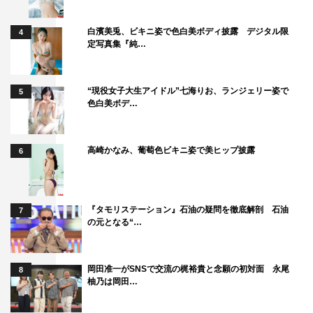
ン・アメリカ」のＴシャツもめっちゃかっこいいんです
よ。
白濱美兎、ビキニ姿で色白美ボディ披露 デジタル限
4
定写真集『純…
佐谷戸
：ポケットとか、めっちゃおしゃれなんです。夏と
かサラっと着たい。
“現役女子大生アイドル”七海りお、ランジェリー姿で
5
塚地
：着て自慢したい（笑）。
色白美ボデ…
佐谷戸
：似合いそうですよ！
高崎かなみ、葡萄色ビキニ姿で美ヒップ披露
6
演技のお仕事自体が“コレキタ！”（佐谷
戸）
『タモリステーション』石油の疑問を徹底解剖 石油
7
の元となる“…
――番組タ
イトルにち
なんでお2
岡田准一がSNSで交流の梶裕貴と念願の初対面 永尾
8
柚乃は岡田…
人の最近
の“コレキ