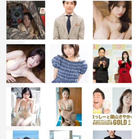
佐谷戸
：むしろ、自分たちが映画の登場人物に…
塚地
・
佐谷戸
：なっちゃったり（笑）。
塚地
：映画「スター・ウォーズ」シリーズに出たり…。グ
フフフ（笑）。
――塚地さん悪い顔をしてます（笑）。
塚地
：グフフフ（笑）。野望は尽きないですよね。
――佐谷戸さんから見て塚地さんの忍者スタイルはいかが
ですか？
佐谷戸
：めちゃくちゃ似合ってます。しかも、すばしっこ
くなさそうな忍者。すぐミスしてそうな（笑）。そこがま
たいいんですよね。愛嬌があって、ぴったりです本当に。
――塚地さんは先ほど佐谷戸さんのＴシャツについてうら