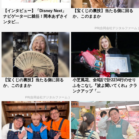
いです。
【インタビュー】「Disney Next」
【宝くじの裏技】当たる側に回る
ナビゲーターに就任！岡本あずさイ
か、このままか
塚地
：こちらこそありがとうございます。楽しい現場で。
ンタビ...
PR(合同会社デジタルファーム )
――この番組はDlifeで放送されますが、ディズニーの思い
出はありますか？
塚地
：思い出というよりは今なお続行しているんですけ
ど、映画「アベンジャーズ」のシリーズとか映画「スタ
ー・ウォーズ」のシリーズは全部見ていますし、グッズも
【宝くじの裏技】当たる側に回る
小芝風花、全8話で計2234行のせり
集めに集めているんですよ。なので、こちらで紹介する商
か、このままか
ふをこなし『波よ聞いてくれ』クラ
ンクアップ「...
品も、素晴らしい出来で「うわー」っていうシーンになる
PR(合同会社デジタルファーム )
と、本当の気持ちでやれますし。ミナちゃんが着ているＴ
シャツとかも、それぞれちゃんとファンも喜ぶ仕上がりで
ありながら、ちゃんとオシャレみたいな。この掛け合わせ
が一番大事なんですよね。そこに手が届いている。