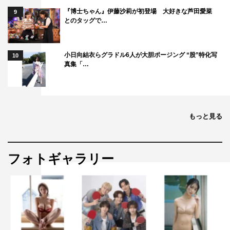
タ！”を教え
『博士ちゃん』伊藤沙莉が初登場 大好きな芦田愛菜
9
とのタッグで…
てくださ
い。
小日向結衣らグラドル6人が大胆ポージング “股”特化写
10
佐谷戸
：この演技のお仕事自体が“コレキタ！”って感じで
真集「…
す。初めてなので、すごい！みたいな感じです。頑張らな
きゃって思いました。
塚地
：この逸材！きましたよコレ！面白い。この眠ってい
もっと見る
た逸材。
佐谷戸
：けっこうこのままなので、自分では分からないん
フォトギャラリー
ですけど、こうやって褒めてもらえるとちょっと自信が出
ます（笑）。
塚地
：この物怖じしない感じ（笑）。ナチュラルな感じで
やりとりしているから、現場の空気もなごむし、みんなニ