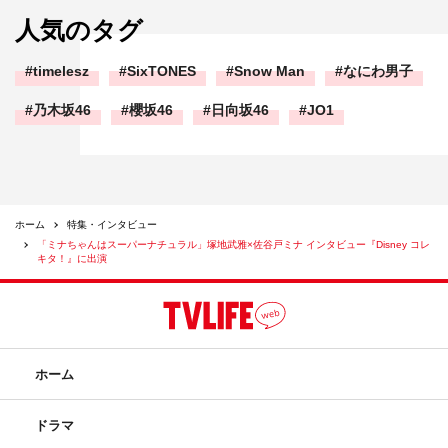
人気のタグ
timelesz
SixTONES
Snow Man
なにわ男子
番組情報
乃木坂46
櫻坂46
日向坂46
JO1
『Disney コレキタ！』
全国無料のBSテレビ局Dlife
4月7日より毎週（木）18・56～／毎週（金）20・56～
ホーム
特集・インタビュー
出演：塚地武雅（ドランクドラゴン）・佐谷戸ミナ
「ミナちゃんはスーパーナチュラル」塚地武雅×佐谷戸ミナ インタビュー『Disney コレ
キタ！』に出演
Dlife公式サイト（
http://www.dlife.jp/
）
ホーム
ドラマ
塚地武雅