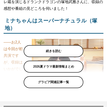
レ蔵を演じるドランクドラゴンの塚地武雅さんに、収録の
感想や番組の見どころを伺いました！
ミナちゃんはスーパーナチュラル（塚
地）
――お2人
は今回が初
続きを読む
共演です
が、収録は
2026夏ドラマ最新情報まとめ
いかがでし
たか？
グラビア関連記事一覧
塚地
：びっ
くりする逸材ですよ！ナチュラルな人っていると思うんで
すけど、ミナちゃんはね、スーパーナチュラルというか。