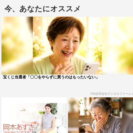
佐谷戸
：褒めてます？（笑）
今、あなたにオススメ
塚地
：褒めてます！褒めてます！通常のテンションと変わ
らないまま現場にいるからすごいんです。構えて入ってき
てないから。
佐谷戸
：ありがとうございます！
塚地
：本当にせりふ量も多いし、お芝居みたいなこういう
流れも初めてでね。
宝くじ当選者「〇〇をやらずに買うのはもったいない」
佐谷戸
：初めてなんです。せりふがあるのが。
塚地
：すごい膨大なせりふ量なんですけど覚えてきてる
PR(合同会社デジタルファーム )
し。ちょっと感心しました。
佐谷戸
：初めてで、せりふが飛んじゃうこともあったんで
すけど、塚地さんが場をなごませてくれて、そんなに焦る
こともなくできたので本当に感謝しています。すごい楽し