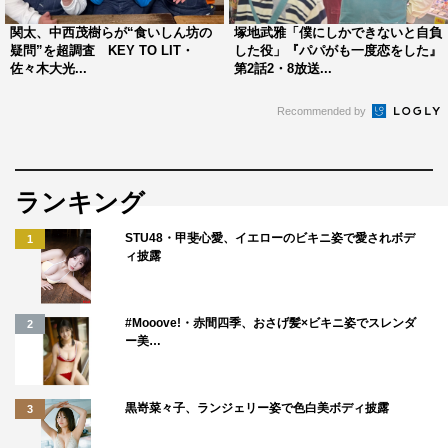
佐谷戸
：普段も使えますよね。
関太、中西茂樹らが“食いしん坊の
塚地武雅「僕にしかできないと自負
塚地
：そう！いかにもじゃなくて、ちゃんとファッション
疑問”を超調査 KEY TO LIT・
した役」『パパがも一度恋をした』
佐々木大光...
第2話2・8放送...
としてもいい！
そんなグッズを紹介するから、視聴者の気持ちでちょっと
Recommended by
先に知れるみたいな感じ。本当にいいものばっかり紹介す
るよね。
ランキング
佐谷戸
：楽しいですよね。次から次へとすごい量のグッズ
が出てきて、めちゃくちゃ楽しいです。目がキラキラしち
STU48・甲斐心愛、イエローのビキニ姿で愛されボデ
1
ィ披露
ゃう。
――佐谷戸さんの今回の衣装は「スター・ウォーズ」のＴ
#Mooove!・赤間四季、おさげ髪×ビキニ姿でスレンダ
2
シャツですが…
ー美…
佐谷戸
：毎回違うんです！
黒嵜菜々子、ランジェリー姿で色白美ボディ披露
3
塚地
：毎回違うよね。映画「シビル・ウォー／キャプテ