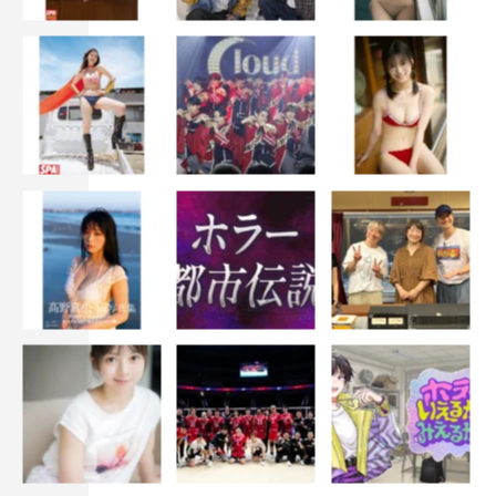
コニコさせていただいているんです。
佐谷戸
：笑わせます！
塚地
：ミナちゃんはその笑わせたいという気持ちも持って
いるんですよ。普通、シュッとしときたいじゃないです
か。モデルさんとかって。もうウケたい人なんですよ
（笑）。
――収録中もお2人がはまったネタがありましたね。
塚地
：自ら言いたくなる人なんですよ。
佐谷戸
：笑ってほしいです。体張ります。
――これから番組でどんなことをやってみたいですか？
塚地
：野望というか大きな夢ですけど、ディズニーの作品
の声をやらせていただけたら…。