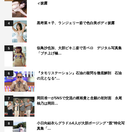
ィ披露
黒嵜菜々子、ランジェリー姿で色白美ボディ披露
4
似鳥沙也加、大胆ビキニ姿で舌ペロ デジタル写真集
5
「ブチ上げ極…
『タモリステーション』石油の疑問を徹底解剖 石油
6
の元となる“…
岡田准一がSNSで交流の梶裕貴と念願の初対面 永尾
7
柚乃は岡田…
小日向結衣らグラドル6人が大胆ポージング “股”特化写
8
真集「…