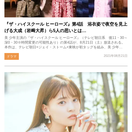
『ザ・ハイスクール ヒーローズ』第4話 浴衣姿で夜空を見上
げる大成（岩﨑大昇）ら5人の思いとは…
美 少年主演の『ザ・ハイスクール ヒーローズ』（テレビ朝日系 後11・30～
深0・30※時間変更の可能性あり）の第4話が、8月21日（土）放送される。
本作は、テレビ朝日×ジェイ・ストーム×東映が初タッグを組み、美 少年…
2021年08月21日
ドラマ