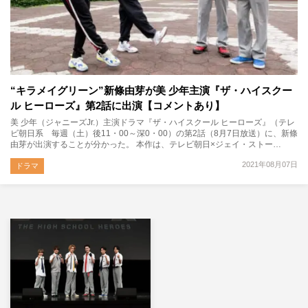
“キラメイグリーン”新條由芽が美 少年主演『ザ・ハイスクー
ル ヒーローズ』第2話に出演【コメントあり】
美 少年（ジャニーズJr.）主演ドラマ『ザ・ハイスクール ヒーローズ』（テレ
ビ朝日系 毎週（土）後11・00～深0・00）の第2話（8月7日放送）に、新條
由芽が出演することが分かった。 本作は、テレビ朝日×ジェイ・ストー…
2021年08月07日
ドラマ