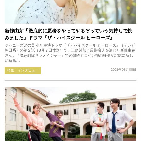
新條由芽「徹底的に悪者をやってやるぞっていう気持ちで挑
みました」ドラマ『ザ・ハイスクール ヒーローズ』
ジャニーズJr.の美 少年主演ドラマ『ザ・ハイスクール ヒーローズ』（テレビ
朝日系）の第２話（8月７日放送）で、三島純加／黒髪魔人を演じた新條由芽
さん。『魔進戦隊キラメイジャー』での戦隊ヒロイン役の好演が記憶に新し
い新條…
2021年08月08日
特集・インタビュー