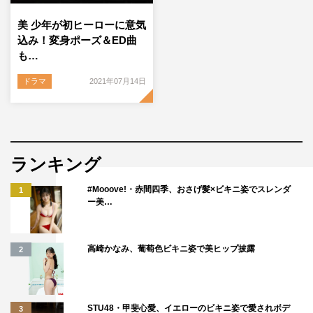
美 少年が初ヒーローに意気
込み！変身ポーズ＆ED曲
も…
ドラマ
2021年07月14日
ランキング
#Mooove!・赤間四季、おさげ髪×ビキニ姿でスレンダ
1
ー美…
高崎かなみ、葡萄色ビキニ姿で美ヒップ披露
2
STU48・甲斐心愛、イエローのビキニ姿で愛されボデ
3