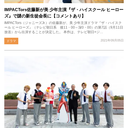
IMPACTors佐藤新が美 少年主演『ザ・ハイスクール ヒーロー
ズ』で謎の新生徒会長に【コメントあり】
IMPACTors（ジャニーズJr.）の佐藤新が、美 少年主演ドラマ『ザ・ハイスク
ール ヒーローズ』（テレビ朝日系 後11・00～深0・00）の第7話（9月11日
放送）から出演することが決定した。 本作は、テレビ朝日×ジ…
2021年09月05日
ドラマ