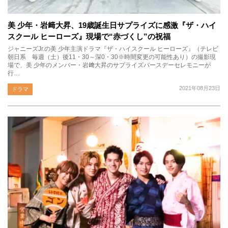
美 少年・岩﨑大昇、19歳誕生日サプライズに感激『ザ・ハイ
スクール ヒーローズ』現場で“赤づくし”の祝福
ジャニーズJr.の美 少年主演ドラマ『ザ・ハイスクール ヒーローズ』（テレビ
朝日系 毎週（土）後11・30～深0・30※時間変更の可能性あり）の撮影現
場で、美 少年のメンバー・岩﨑大昇のサプライズバースデーセレモニーが
行…
2021年08月23日
ドラマ