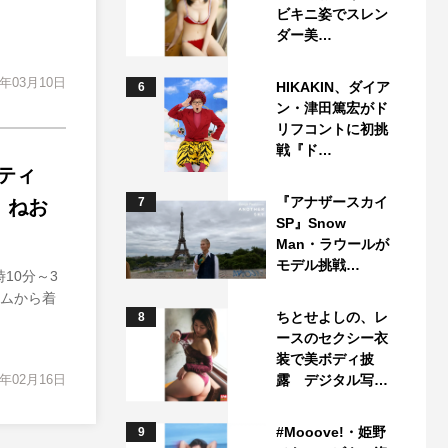
ビキニ姿でスレン
ダー美…
3年03月10日
HIKAKIN、ダイア
6
ン・津田篤宏がド
リフコントに初挑
戦『ド…
ティ
『アナザースカイ
7
、ねお
SP』Snow
Man・ラウールが
モデル挑戦…
10分～3
ームから着
ちとせよしの、レ
8
ースのセクシー衣
装で美ボディ披
3年02月16日
露 デジタル写…
#Mooove!・姫野
9