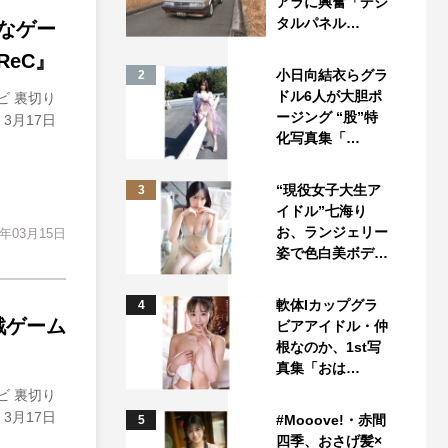
アラに興奮「デジ
タルパネル…
なゲー
eC』
小日向結衣らグラ
2
ドル6人が大胆ポ
ビ 裏切り
ージング “股”特
3月17日
化写真集「…
“現役女子大生ア
3
イドル”七海り
お、ランジェリー
3年03月15日
姿で色白美ボデ…
軟体Iカップグラ
4
戦ゲーム
ビアアイドル・仲
根なのか、1st写
真集「おは…
ビ 裏切り
3月17日
#Mooove!・赤間
5
四季、おさげ髪×