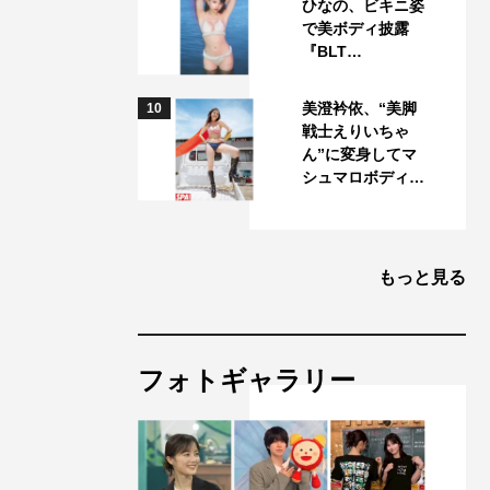
ひなの、ビキニ姿
で美ボディ披露
『BLT…
美澄衿依、“美脚
10
戦士えりいちゃ
ん”に変身してマ
シュマロボディ…
もっと見る
フォトギャラリー