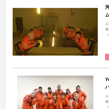
人
者
（
人
者
（