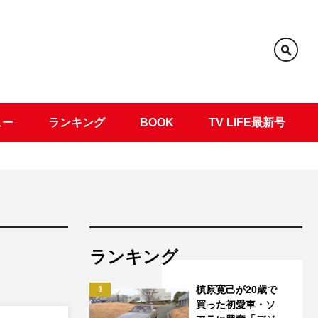
ュー
ランキング
BOOK
TV LIFE最新号
ランキング
槙原寛己が20歳で
1
買った初愛車・ソ