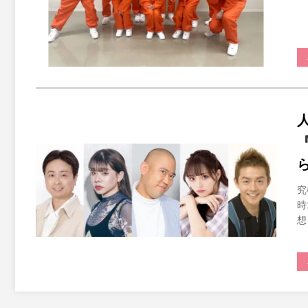
究
時
想