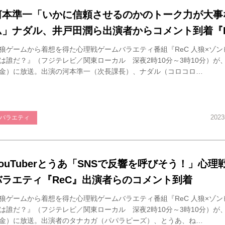
河本準一「いかに信頼させるのかのトーク力が大事
ム」ナダル、井戸田潤ら出演者からコメント到着『R
狼ゲームから着想を得た心理戦ゲームバラエティ番組『ReC 人狼×ゾン
は誰だ？』（フジテレビ／関東ローカル 深夜2時10分～3時10分）が、
金）に放送。出演の河本準一（次長課長）、ナダル（コロコロ…
202
バラエティ
YouTuberとうあ「SNSで反響を呼びそう！」心理
バラエティ『ReC』出演者らのコメント到着
狼ゲームから着想を得た心理戦ゲームバラエティ番組『ReC 人狼×ゾン
は誰だ？』（フジテレビ／関東ローカル 深夜2時10分～3時10分）が、
金）に放送。出演者のタナカガ（パパラピーズ）、とうあ、ね…